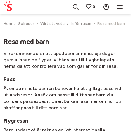
Hem
Solresor
Värt att veta
Inför resan
Resa med barn
Resa med barn
Vi rekommenderar att spädbarn är minst sju dagar
gamla innan de flyger. Vi hänvisar till flygbolagets
hemsida att kontrollera vad som gäller för din resa.
Pass
Även de minsta barnen behöver ha ett giltigt pass vid
utlandsresor. Ansök om pass till ditt spädbarn via
polisens passexpeditioner. Du kan läsa mer om hur du
skaffar pass till ditt barn här.
Flygresan
Barn under två år räknas enligt internationella