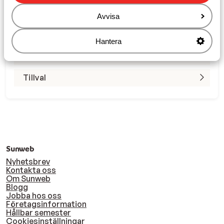
Resevillkor
Avvisa
På ersmålet
Hantera
Om flygresan
Tillval
Sunweb
Nyhetsbrev
Kontakta oss
Om Sunweb
Blogg
Jobba hos oss
Företagsinformation
Hållbar semester
Cookiesinställningar