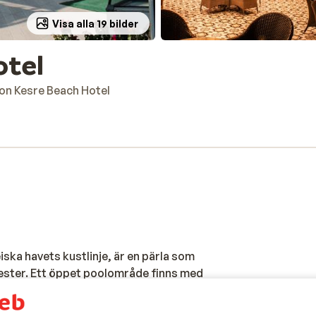
Visa alla 19 bilder
otel
on Kesre Beach Hotel
ska havets kustlinje, är en pärla som
mester. Ett öppet poolområde finns med
en blir alltför het. Stranden är alldeles
Barnen letar upp vattenrutchskanan eller