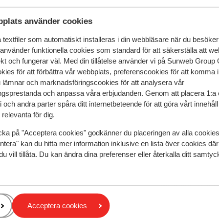
ellre väljer en skönhetsbehandling i
ed ljusa rum som ger trivsel på din
plats använder cookies
pblandad med små stenar men du ligger
textfiler som automatiskt installeras i din webbläsare när du besöker
 du vill prova på ett havsäventyr finns
 använder funktionella cookies som standard för att säkerställa att w
u vill ta dig fram hittar du en som passar
ekt och fungerar väl. Med din tillåtelse använder vi på Sunweb Gro
 bättre för mindre barn. En
kies för att förbättra vår webbplats, preferenscookies för att komma 
 bada med fläkt. Solstolar och palmer gör
u lämnar och marknadsföringscookies för att analysera vår
ga sköna dagar med poolhäng här. I
gsprestanda och anpassa våra erbjudanden. Genom att placera 1:a 
. Mat & dryck Här behöver du inte vara
 och andra parter spåra ditt internetbeteende för att göra vårt innehål
dagen. Dignande fat lockar med färsk
relevanta för dig.
á la carte finns tillgängligt om du vill unna
cka på "Acceptera cookies" godkänner du placeringen av alla cookie
bort hittar du det pittoreska samhället
ntera" kan du hitta mer information inklusive en lista över cookies där
l Kusadasi är det cirka 30 km.
speglar deras upplevelser av vår produkt.
Mer om recensio
du vill tillåta. Du kan ändra dina preferenser eller återkalla ditt samt
Mest bokad av p
2025
Genomsnittlig
23 sep.
5.3
Acceptera cookies
e
e
Ok men inte mer
Ok men inte mer