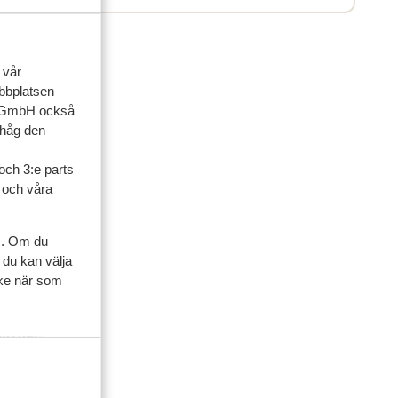
 vår
ebbplatsen
up GmbH också
ihåg den
och 3:e parts
l och våra
s. Om du
 du kan välja
ner
ycke när som
artner
 2025