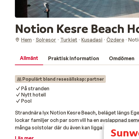
Notion Kesre Beach H
Hem
Solresor
Turkiet
Kusadasi
Özdere
Noti
Allmänt
Praktisk information
Omdömen
Populärt bland resesällskap: partner
På stranden
Nytt hotell
Pool
Strandnära lyx Notion Kesre Beach, beläget längs Egei
lockar familjer och par som vill ha en avslappnad se
många solstolar där du även kan ligga i skuggan när sol
intill om du hellre föredrar att spendera dagen där. 
Läs mer