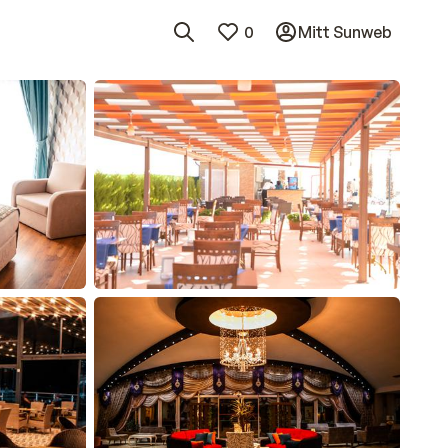
0
Mitt Sunweb