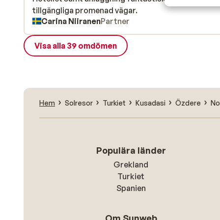
tillgängliga promenad vägar.
tillgängliga promenad vägar.
Carina Niiranen
Partner
Visa alla 39 omdömen
Hem
Solresor
Turkiet
Kusadasi
Özdere
No
Populära länder
Grekland
Turkiet
Spanien
Om Sunweb