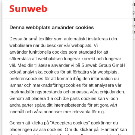
Opmerk
Opmerk
harte 
harte g
neemt 
Övers
MARTIJN
Cees
Denna webbplats använder cookies
Ensam förälder
Part
Dessa är små textfiler som automatiskt installeras i din
webbläsare när du besöker vår webbplats. Vi
Visa alla 50 omdömen
använder funktionella cookies som standard för att
säkerställa att webbplatsen fungerar korrekt och fungerar
Andra boenden i Teneriffa
väl. Med din tillåtelse använder vi på Sunweb Group GmbH
också analytiska cookies för att förbättra vår webbplats,
preferenscookies för att komma ihåg den information du
Domes Baobab Suites
lämnar och marknadsföringscookies för att analysera vår
marknadsföringsprestanda och anpassa våra erbjudanden.
Iberostar Selection Sábila - endast vuxna
Genom att placera 1:a och 3:e parts cookies kan vi och
andra parter spåra ditt internetbeteende för att göra vårt
innehåll och våra annonser mer relevanta för dig.
Iberostar Selection Anthelia
Genom att klicka på "Acceptera cookies" godkänner du
placeringen av alla cookies. Om du klickar på "Hantera" kan
Barceló Santiago Hotel