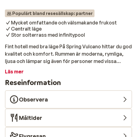
Populärt bland resesällskap: partner
Mycket omfattande och välsmakande frukost
Centralt läge
Stor solterrass med infinitypool
Fint hotell med bra läge På Spring Vulcano hittar du god
kvalitet och komfort. Rummen är moderna, rymliga,
ljusa och lämpar sig även för personer med vissa
rörelsehinder. Här bor du mitt emot det mysiga
Läs mer
shoppingcentret och du kan lätt ta en promenad till
Reseinformation
stranden Playa del Camisón. Strand & pool
Poolområdet är stort och luftigt och här står solstolar
med parasoll fördelade runt poolområdet. Här finns
Observera
två pooler där en liten träbro separerar de två poolerna
ifrån varandra. Här kan du ta några simtag, koppla av
Måltider
på din solstol och beställa in något läskande ifrån
pool/snackbaren. Sandstranden når du inom en kort
promenad ifrån ditt boende. Mat & dryck Detta stora
Flygresan