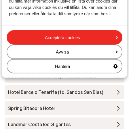
du hitta mer information inklusive en lista över cookies där
du kan välja vilka cookies du vill tillåta. Du kan ändra dina
Bahia Principe Explore Fantasia
preferenser eller återkalla ditt samtycke när som helst.
Landmar Playa La Arena Oceanfront Hotel
Acceptera cookies
Atlantic Mirage Suites & Spa
Avvisa
Iberostar Waves Bouganville Playa
Hantera
Hovima Cool Costa Adeje - endast vuxna
Hotel Barcelo Tenerife (fd. Sandos San Blas)
Spring Bitacora Hotel
Landmar Costa los Gigantes