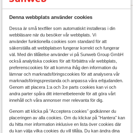
Visa alla 116 omdömen
Denna webbplats använder cookies
Andra boenden i Costa del Sol
Dessa är små textfiler som automatiskt installeras i din
webbläsare när du besöker vår webbplats. Vi
använder funktionella cookies som standard för att
Hard Rock Hotel Marbella
säkerställa att webbplatsen fungerar korrekt och fungerar
väl. Med din tillåtelse använder vi på Sunweb Group GmbH
Hotel H10 Croma Malaga
också analytiska cookies för att förbättra vår webbplats,
preferenscookies för att komma ihåg den information du
lämnar och marknadsföringscookies för att analysera vår
Amare Beach Hotel Marbella - rekommenderas
marknadsföringsprestanda och anpassa våra erbjudanden.
för vuxna
Genom att placera 1:a och 3:e parts cookies kan vi och
andra parter spåra ditt internetbeteende för att göra vårt
innehåll och våra annonser mer relevanta för dig.
ME Marbella
Genom att klicka på "Acceptera cookies" godkänner du
placeringen av alla cookies. Om du klickar på "Hantera" kan
ME Marbella - sommaren 2026
du hitta mer information inklusive en lista över cookies där
du kan välja vilka cookies du vill tillåta. Du kan ändra dina