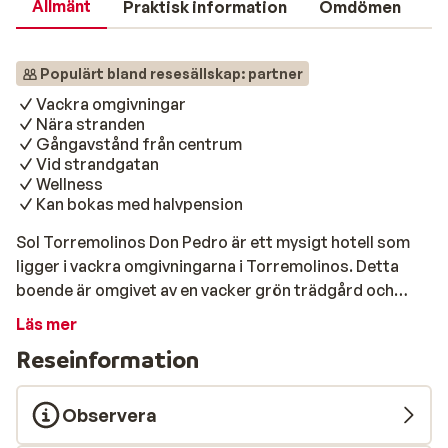
Allmänt
Praktisk information
Omdömen
Populärt bland resesällskap: partner
Vackra omgivningar
Nära stranden
Gångavstånd från centrum
Vid strandgatan
Wellness
Kan bokas med halvpension
Sol Torremolinos Don Pedro är ett mysigt hotell som
ligger i vackra omgivningarna i Torremolinos. Detta
boende är omgivet av en vacker grön trädgård och
ligger ett stenkast från den inbjudande sandstranden.
Läs mer
Centrum ligger inom gångavstånd och här hittar du
Reseinformation
flera restauranger och butiker. Eftersom du kan
använda faciliteterna på Don Marco och Don Pablo är
det möjligt att vissa av de faciliteter du ser på bilderna
Observera
är på något av dessa två hotell. Sandstranden ligger