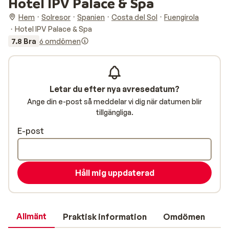
Hotel IPV Palace & Spa
Hem
Solresor
Spanien
Costa del Sol
Fuengirola
Hotel IPV Palace & Spa
7.8 Bra
6 omdömen
Letar du efter nya avresedatum?
Ange din e-post så meddelar vi dig när datumen blir
tillgängliga.
E-post
Håll mig uppdaterad
Allmänt
Praktisk information
Omdömen