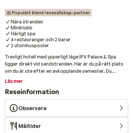
Populärt bland resesällskap: partner
Nära stranden
Miniklubb
Härligt spa
4 restauranger och 2 barer
2 utomhuspooler
Trevligt hotell med ypperligt läge IPV Palace & Spa
ligger direkt vid sandstranden. Här är du på rätt plats
om du är ute efter en avkopplande semester. Du
kommer att bo i bekväma och rymliga rum som inretts i
Läs mer
modern och elegant stil. Här finns bl.a gratis Wi-Fi,
Reseinformation
satellit-TV, minibar och en balkong eller terrass..
Strand & pool Ta en promenad längst stranden eller
koppla av i solen med sköna havsdopp. Hotellet har två
Observera
fina utomhuspooler där du kan koppla av och ta
svalkande dopp. I det fantastiska spat (mot en extra
Måltider
avgift) kan du njuta av en stund av absolut