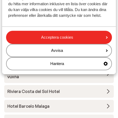
du hitta mer information inklusive en lista över cookies där
du kan välja vilka cookies du vill tillåta. Du kan ändra dina
ME Marbella - sommaren 2026
preferenser eller återkalla ditt samtycke när som helst.
Hotel Helios Costa Tropical
Acceptera cookies
Fuerte Marbella Hotel
Avvisa
Las Arenas affiliated by Melia Hotel
Hantera
Meliá Costa del Sol Hotel - THE LEVEL - endast
vuxna
Riviera Costa del Sol Hotel
Hotel Barcelo Malaga