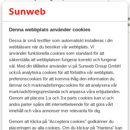
bedjes bezet door dronken gasten. Daarbij
bedjes bezet do...
mer
werden sommige faciliteiten open gegooid
Översätt till svenska
Annemieke
Ano
voor het evenement bijv de bar, terwijl het
Partner
Ens
voor de andere gasten al vroeg dicht ging.
Denna webbplats använder cookies
Als je koffie wil voor 11.00 dan is dat
Visa alla 6 omdömen
behalve ontbijt nergens te krijgen. De bbq
Dessa är små textfiler som automatiskt installeras i din
wordt met name aangedaan voor de groep
webbläsare när du besöker vår webbplats. Vi
använder funktionella cookies som standard för att
en de vuile bekers bij het zwembad staan
Andra boenden i Costa del Sol
säkerställa att webbplatsen fungerar korrekt och fungerar
er nog tot de volgende ochtend. Er zit niet
väl. Med din tillåtelse använder vi på Sunweb Group GmbH
op alle wc's sloten en het licht gaat daar na
Hard Rock Hotel Marbella
också analytiska cookies för att förbättra vår webbplats,
5 seconden weer uit. Dit hadden we vorig
preferenscookies för att komma ihåg den information du
jaar al aangekaart, maar niets mee gedaan.
lämnar och marknadsföringscookies för att analysera vår
Hotel H10 Croma Malaga
Als je dit alles niet erg vindt, kun je er prima
marknadsföringsprestanda och anpassa våra erbjudanden.
een paar nachten vertoeven maar
Genom att placera 1:a och 3:e parts cookies kan vi och
verwacht geen luxe. Diner 25 euro pp
Amare Beach Hotel Marbella - rekommenderas
andra parter spåra ditt internetbeteende för att göra vårt
zonder drankjes.
för vuxna
innehåll och våra annonser mer relevanta för dig.
Genom att klicka på "Acceptera cookies" godkänner du
ME Marbella
placeringen av alla cookies. Om du klickar på "Hantera" kan