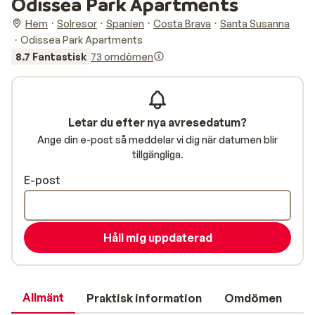
Odissea Park Apartments
Hem
Solresor
Spanien
Costa Brava
Santa Susanna
Odissea Park Apartments
8.7 Fantastisk
73 omdömen
Letar du efter nya avresedatum?
Ange din e-post så meddelar vi dig när datumen blir
tillgängliga.
E-post
Håll mig uppdaterad
Allmänt
Praktisk information
Omdömen