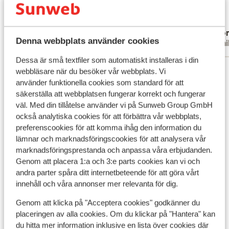
maar toch ook rustig gelegen. Tip; neem
maar toch ook rusti...
mer
de trein naar Barcelona. Mooie rit langs de
Översätt till svenska
Anonym
Ano
kust.
Denna webbplats använder cookies
Familj
Famil
Dessa är små textfiler som automatiskt installeras i din
Visa alla 73 omdömen
webbläsare när du besöker vår webbplats. Vi
använder funktionella cookies som standard för att
säkerställa att webbplatsen fungerar korrekt och fungerar
Andra boenden i Costa Brava
väl. Med din tillåtelse använder vi på Sunweb Group GmbH
också analytiska cookies för att förbättra vår webbplats,
L'Azure Hotel
preferenscookies för att komma ihåg den information du
lämnar och marknadsföringscookies för att analysera vår
marknadsföringsprestanda och anpassa våra erbjudanden.
Neptuno & SPA Hotel
Genom att placera 1:a och 3:e parts cookies kan vi och
andra parter spåra ditt internetbeteende för att göra vårt
AQUA Hotel Silhouette & Spa
innehåll och våra annonser mer relevanta för dig.
Genom att klicka på "Acceptera cookies" godkänner du
AQUA Hotel Silhouette & Spa - Endast vuxna
placeringen av alla cookies. Om du klickar på "Hantera" kan
du hitta mer information inklusive en lista över cookies där