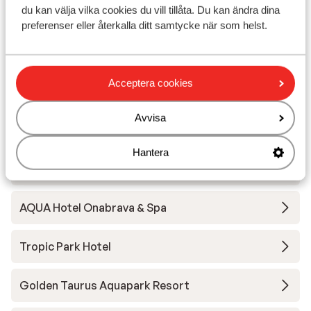
du kan välja vilka cookies du vill tillåta. Du kan ändra dina
AQUA Hotel Promenade & Spa
preferenser eller återkalla ditt samtycke när som helst.
Atzavara Hotel & Spa
Acceptera cookies
AQUA Hotel Bertran Park - frukost
Avvisa
Bamblue Boutique Apartments
Hantera
AQUA Hotel The Breeze - endast vuxna
AQUA Hotel Onabrava & Spa
Tropic Park Hotel
Golden Taurus Aquapark Resort