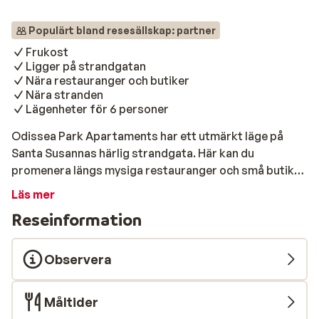
Populärt bland resesällskap: partner
Frukost
Ligger på strandgatan
Nära restauranger och butiker
Nära stranden
Lägenheter för 6 personer
Odissea Park Apartaments har ett utmärkt läge på
Santa Susannas härlig strandgata. Här kan du
promenera längs mysiga restauranger och små butiker
hela vägen till den gamla stadskärnan i Malgrat de Mar.
Läs mer
Vill du uppleva några av Costa Bravas andra
Reseinformation
kuststäder, kan du bara att ta tåget, som stannar i
närheten. Santa Susannas vackra sandstrand kan nås
genom en tunnel som tar dig under gatan. Inom några
Observera
minuter kan du stå på stranden, med sin finkorniga
sand och dess vackra vyer är det en underbar plats att
Måltider
tillbringa dagen. Odissea Park består av 65 lägenheter