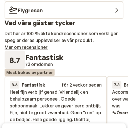
för upp till sex personer. Lägenheterna är trevligt
inredda och har egen balkong. Här finns också ett
Flygresan
pentry där du har möjlighet att göra dig en lätt måltid
Vad våra gäster tycker
eller en kopp kaffe för en trevlig eftermiddag på
terrassen. Om du skulle tröttna på stranden har
Det här är 100 % äkta kundrecensioner som verkligen
Odissea Park ett poolområde med solterrass,
speglar deras upplevelser av vår produkt.
solstolar och parasoller. Odissea Park Apartments
Mer om recensioner
rekommenderas för alla som vill bo i egen lägenhet
Fantastisk
nära stranden i Santa Susanna.
8.7
73 omdömen
Mest bokad av partner
Fantastisk
för 2 veckor sedan
B
8.6
7.3
Heel fijn verblijf gehad. Vriendelijk en
Heel fijn verblijf gehad. Vriendelijk en
Accomm
Accomm
behulpzaam personeel. Goede
behulpzaam personeel. Goede
over wa
over wa
schoonmaak. Lekker en gevarieerd ontbijt.
schoonmaak. Lekker en gevarieerd ontbijt.
was
was
Fijn, niet te groot zwembad. Geen “run” op
Fijn, niet te groot zwembad. Geen “run” op
Övers
de bedjes. Hele goede ligging. Dichtbij
de bedjes. Hele goede ligging. Dichtbij
strand. Dichtbij station. Op de boulevard
strand. Dichtbij station. Op de boulevard