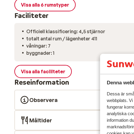
Visa alla 6 rumstyper
Faciliteter
Officiell klassificering: 4,5 stjärnor
totalt antal rum / lägenheter 411
våningar: 7
byggnader: 1
Visa alla faciliteter
Reseinformation
Denna webb
Dessa är små 
Observera
webbplats. Vi
fungerar korr
analytiska coo
Måltider
information d
marknadsförin
cookies kan vi