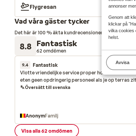
Flygresan
annonser mer 
Genom att kli
Vad våra gäster tycker
klickar på "Ha
vilka cookies 
Det här är 100 % äkta kundrecensioner som verkligen 
helst.
Fantastisk
8.8
62 omdömen
Hantera
Avvisa
Fantastisk
för 2 veckor s
9.4
Vlotte vriendelijke service proper hotel variatie in 
Vlotte vriendelijke service proper hotel variatie in 
eten geen opdringerig personeel als je op terras zit
eten geen opdringerig personeel als je op terras zit
Översätt till svenska
Anonym
Familj
Visa alla 62 omdömen