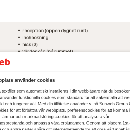
reception (öppen dygnet runt)
incheckning
hiss (3)
värdeskåp (på rummet)
plats använder cookies
textfiler som automatiskt installeras i din webbläsare när du besöker
 använder funktionella cookies som standard för att säkerställa att w
ekt och fungerar väl. Med din tillåtelse använder vi på Sunweb Gro
kies för att förbättra vår webbplats, preferenscookies för att komma 
u lämnar och marknadsföringscookies för att analysera vår
gsprestanda och anpassa våra erbjudanden. Genom att placera 1:a 
 och andra parter spåra ditt internetbeteende för att göra vårt innehål