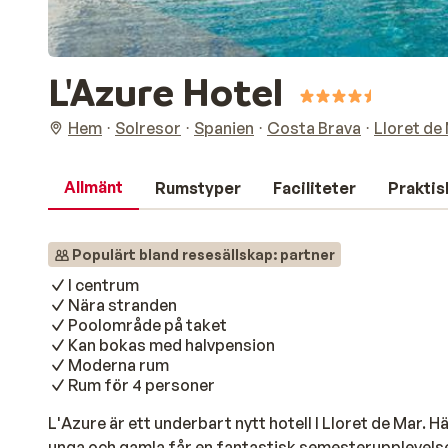
L'Azure Hotel
Hem
Solresor
Spanien
Costa Brava
Lloret de
Allmänt
Rumstyper
Faciliteter
Praktis
Populärt bland resesällskap: partner
I centrum
Nära stranden
Poolområde på taket
Kan bokas med halvpension
Moderna rum
Rum för 4 personer
L'Azure är ett underbart nytt hotell I Lloret de Mar. Hä
unga och gamla får en fantastisk semesterupplevels