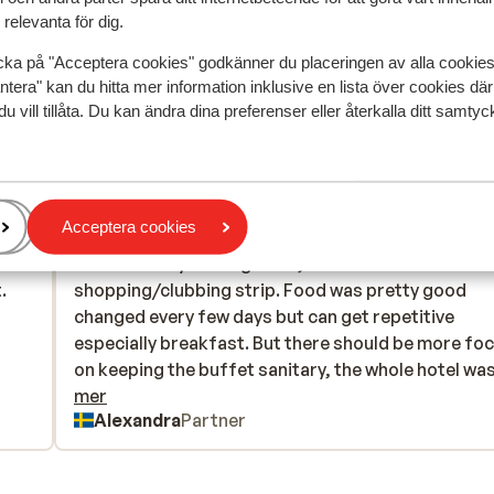
relevanta för dig.
cka på "Acceptera cookies" godkänner du placeringen av alla cookie
ntera" kan du hitta mer information inklusive en lista över cookies där
du vill tillåta. Du kan ändra dina preferenser eller återkalla ditt samt
speglar deras upplevelser av vår produkt.
Mer om recensio
Mest bokad av p
Acceptera cookies
edan
Fantastisk
för 2 veckor 
8.1
het
het
It was a lovely looking hotel, close to the beach and
It was a lovely looking hotel, close to the beach and
.
.
shopping/clubbing strip. Food was pretty good
shopping/clubbing strip. Food was pretty good
changed every few days but can get repetitive
changed every few days but can get repetitive
especially breakfast. But there should be more fo
especially breakfast. But there should be more fo
on keeping the buffet sanitary, the whole hotel wa
on keeping the buffet sanitary, the whole hotel was.
sick within a week of us being there and it ruined th
mer
Alexandra
Partner
holiday. The ground pool is lovely equal amount of
and shallow, no rush to get pool loungers but can r
out. Biljard is in fact paid for with 1+1 euro coins. D