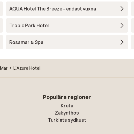
be nice it’s all good. Can be loud at night when the
AQUA Hotel The Breeze - endast vuxna
clubbing brits or Netherlands go and come home, 
a bit uncomfortable but must be worse for people
Tropic Park Hotel
close to the lifts. Security is really sweet we beca
friends with them, towels are to be used only in the
hotel, no smoking near the pool, no naked in the ho
Rosamar & Spa
(which I loved) they clean reception floor in the
afternoon which is a bit annoying but understanda
Events for children. Pool on rooftop is fairly shallo
 Mar
L'Azure Hotel
felt like a crab moving around. Lovely views. Can b
loud with honking outside because it’s right outsid
big bus stop. Drunks yelling too. Nice bathroom fo
girls to do makeup and shower is good. No slippers
Populära regioner
robe. AC is WAYY too much for people who get
affected by AC. It’s boiling hot outside and then y
Kreta
walk into a very cold hotel it’s not the best and can
Zakynthos
sick (like we did because of it and the buffet). But I
Turkiets sydkust
really enjoyed being there j think it’s an amazing ho
and all they need is to listen to some feedback.