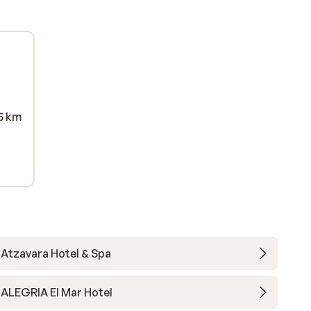
rs
,
rage
d
e
25 km
ts
rray
 were
so a
ted
g
d;
od
Atzavara Hotel & Spa
n
rs
ALEGRIA El Mar Hotel
 to