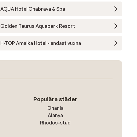
AQUA Hotel Onabrava & Spa
was
Golden Taurus Aquapark Resort
me
tel
H·TOP Amaika Hotel - endast vuxna
ble.
w I
e
e a
r
 or
Populära städer
ou
Chania
 get
Alanya
Rhodos-stad
tel