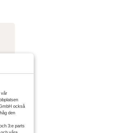
 vår
ebbplatsen
up GmbH också
ihåg den
och 3:e parts
l och våra