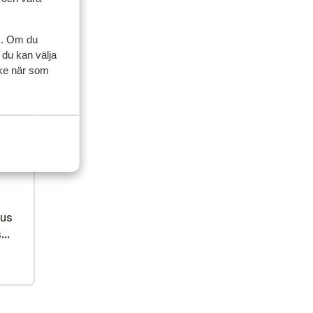
s. Om du
 du kan välja
ycke när som
ner
artner
sedan
 the
 the
cus
cus
s
..
e
 deep
un
rinks