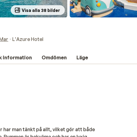
Visa alla 38 bilder
 Mar
L'Azure Hotel
k information
Omdömen
Läge
r har man tänkt på allt, vilket gör att både
e. Rummen är bekväma och har en lyxig