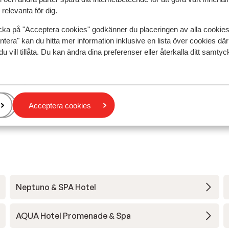
relevanta för dig.
Mest bokad av p
cka på "Acceptera cookies" godkänner du placeringen av alla cookie
 2025
Fantastisk
19 juli
ntera" kan du hitta mer information inklusive en lista över cookies där
9.3
du vill tillåta. Du kan ändra dina preferenser eller återkalla ditt samt
e
e
Skønt voksenhotel, med en fantastisk beliggenhed,
Skønt voksenhotel, med en fantastisk beliggenhed,
den stille ende af byen. Maden var alsidig og veltilla
den stille ende af byen. Maden var alsidig og veltilla
Stort ydvslg af grønt, fisk og skalddyr, grillet kød .
Stort ydvslg af grønt, fisk og skalddyr, grillet kød .
Översätt till svenska
Ditte
Vänner
Acceptera cookies
Neptuno & SPA Hotel
AQUA Hotel Promenade & Spa