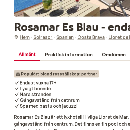
Rosamar Es Blau - end
Hem
Solresor
Spanien
Costa Brava
Lloret de
Allmänt
Praktisk information
Omdömen
Populärt bland resesällskap: partner
Endast vuxna 17+
Lyxigt boende
Nära stranden
Gångavstånd från cetnrum
Spa med bastu och jacuzzi
Rosamar Es Blau är ett lyxhotell i livliga Lloret de Mar
gångavstånd från centrum. Det finns en fin pool och e