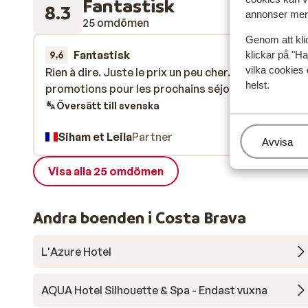
Fantastisk
8.3
annonser mer 
25 omdömen
Genom att kli
Fantastisk
1 aug.
klickar på "Ha
9.6
vilka cookies 
Rien à dire. Juste le prix un peu cher. Et avoir plus d
Rien à dire. Juste le prix un peu cher. Et avoir plus d
helst.
promotions pour les prochains séjours
promotions pour les prochains séjours
Översätt till svenska
Siham et Leila
Partner
Hantera
Avvisa
Visa alla 25 omdömen
Andra boenden i Costa Brava
L'Azure Hotel
AQUA Hotel Silhouette & Spa - Endast vuxna