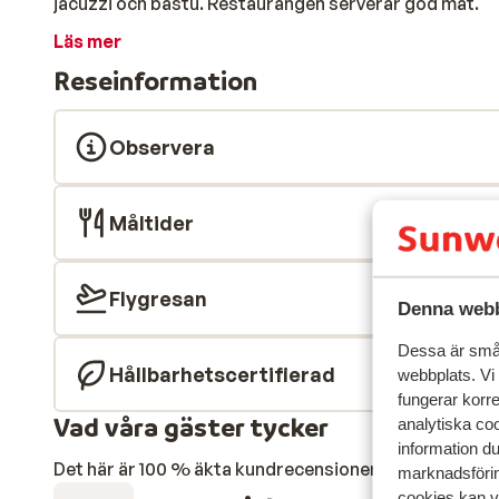
jacuzzi och bastu. Restaurangen serverar god mat.
Läs mer
Reseinformation
Observera
Måltider
Flygresan
Denna webb
Dessa är små 
Hållbarhetscertifierad
webbplats. Vi
fungerar korr
Vad våra gäster tycker
analytiska coo
information d
Det här är 100 % äkta kundrecensioner som verkligen 
marknadsförin
cookies kan vi