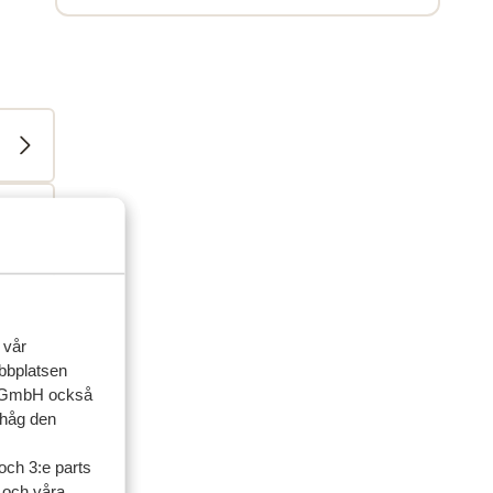
 vår
ebbplatsen
up GmbH också
ihåg den
ner
och 3:e parts
l och våra