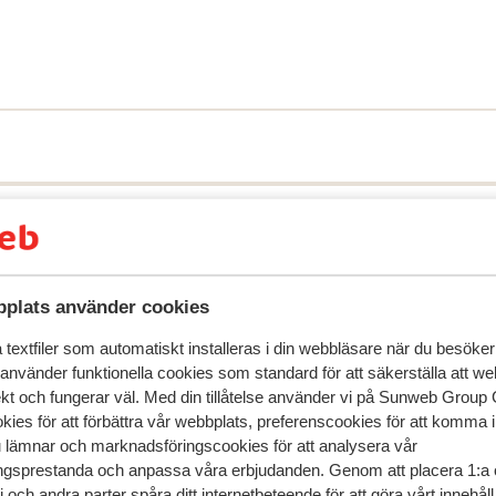
plats använder cookies
textfiler som automatiskt installeras i din webbläsare när du besöker
 använder funktionella cookies som standard för att säkerställa att w
ekt och fungerar väl. Med din tillåtelse använder vi på Sunweb Gro
kies för att förbättra vår webbplats, preferenscookies för att komma 
u lämnar och marknadsföringscookies för att analysera vår
speglar deras upplevelser av vår produkt.
Mer om recensio
gsprestanda och anpassa våra erbjudanden. Genom att placera 1:a 
 och andra parter spåra ditt internetbeteende för att göra vårt innehål