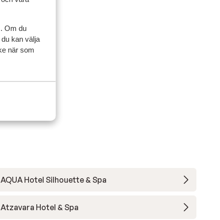
artner
s. Om du
 2025
 du kan välja
ycke när som
 i
 i
vet.
vet.
AQUA Hotel Silhouette & Spa
Atzavara Hotel & Spa