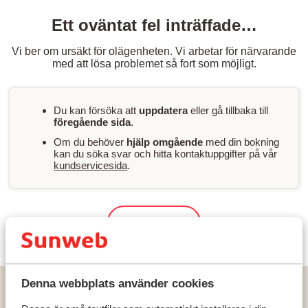
Ett oväntat fel inträffade…
Vi ber om ursäkt för olägenheten. Vi arbetar för närvarande
med att lösa problemet så fort som möjligt.
Du kan försöka att
uppdatera
eller gå tillbaka till
föregående sida
.
Om du behöver
hjälp omgående
med din bokning
kan du söka svar och hitta kontaktuppgifter på vår
kundservicesida
.
Sök & boka
Denna webbplats använder cookies
Hem
Solresor
Spanien
Costa Brava
Santa Susanna
Atzavara Hotel & Spa - extra inköpt