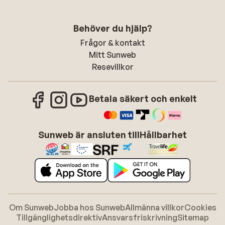
Behöver du hjälp?
Frågor & kontakt
Mitt Sunweb
Resevillkor
Betala säkert och enkelt
Sunweb är ansluten till
Hållbarhet
Om Sunweb
Jobba hos Sunweb
Allmänna villkor
Cookies
Tillgänglighetsdirektiv
Ansvarsfriskrivning
Sitemap