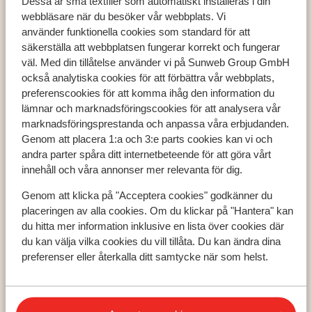
Dessa är små textfiler som automatiskt installeras i din
webbläsare när du besöker vår webbplats. Vi
använder funktionella cookies som standard för att
säkerställa att webbplatsen fungerar korrekt och fungerar
väl. Med din tillåtelse använder vi på Sunweb Group GmbH
Populära länder
också analytiska cookies för att förbättra vår webbplats,
preferenscookies för att komma ihåg den information du
Grekland
lämnar och marknadsföringscookies för att analysera vår
Turkiet
marknadsföringsprestanda och anpassa våra erbjudanden.
Spanien
Genom att placera 1:a och 3:e parts cookies kan vi och
andra parter spåra ditt internetbeteende för att göra vårt
innehåll och våra annonser mer relevanta för dig.
Populära regioner
Genom att klicka på "Acceptera cookies" godkänner du
Kreta
placeringen av alla cookies. Om du klickar på "Hantera" kan
Zakynthos
du hitta mer information inklusive en lista över cookies där
Turkiets sydkust
du kan välja vilka cookies du vill tillåta. Du kan ändra dina
preferenser eller återkalla ditt samtycke när som helst.
Populära städer
Chania