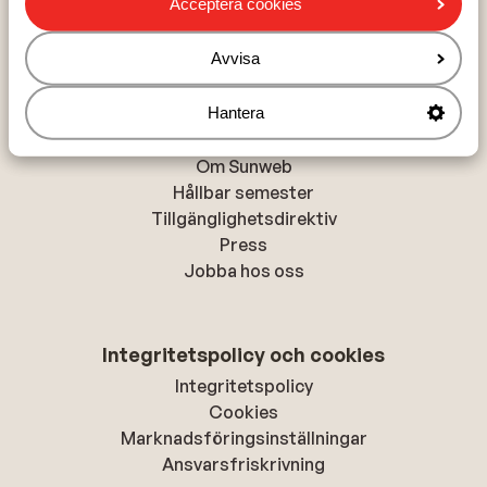
Acceptera cookies
Alanya
Rhodos-stad
Avvisa
Hantera
Om Sunweb
Om Sunweb
Hållbar semester
Tillgänglighetsdirektiv
Press
Jobba hos oss
Integritetspolicy och cookies
Integritetspolicy
Cookies
Marknadsföringsinställningar
Ansvarsfriskrivning