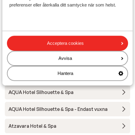
Avstånd till flygplats ca 93 km
preferenser eller återkalla ditt samtycke när som helst.
Avstånd till busshållplats ca 200 m
Avstånd till uttagsautomat ca 100 m
Närmaste butiker ca 10 m
Närmaste kiosk ca 50 m
Närmaste restaurang ca 50 m
Acceptera cookies
Avvisa
Andra boenden i Costa Brava
Hantera
L'Azure Hotel
AQUA Hotel Silhouette & Spa
AQUA Hotel Silhouette & Spa - Endast vuxna
Atzavara Hotel & Spa