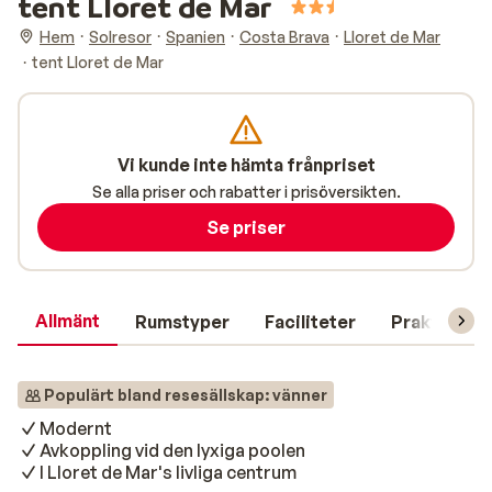
tent Lloret de Mar
Hem
Solresor
Spanien
Costa Brava
Lloret de Mar
tent Lloret de Mar
Vi kunde inte hämta frånpriset
Se alla priser och rabatter i prisöversikten.
Se priser
Allmänt
Rumstyper
Faciliteter
Praktisk in
Populärt bland resesällskap: vänner
Modernt
Avkoppling vid den lyxiga poolen
I Lloret de Mar's livliga centrum