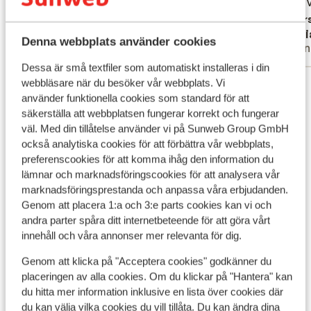
maar je krijgt vieze voor terug. Bed wordt
maar je krijg...
mer
alt fra
alt fra 
niet opgemaakt of verschoond. En dan kan
gangen
Översätt till svenska
Övers
Anonym
Mari
ik nog wel doorgaan. Erg teleurstellend
Denna webbplats använder cookies
Vänner
Vänn
maar voor een ‘zuip vakantie’ is het te
Dessa är små textfiler som automatiskt installeras i din
doen. Niet aan te raden voor gezinnen.
Visa alla 2 omdömen
webbläsare när du besöker vår webbplats. Vi
använder funktionella cookies som standard för att
Läge
säkerställa att webbplatsen fungerar korrekt och fungerar
väl. Med din tillåtelse använder vi på Sunweb Group GmbH
också analytiska cookies för att förbättra vår webbplats,
preferenscookies för att komma ihåg den information du
lämnar och marknadsföringscookies för att analysera vår
Visa på karta
marknadsföringsprestanda och anpassa våra erbjudanden.
Genom att placera 1:a och 3:e parts cookies kan vi och
andra parter spåra ditt internetbeteende för att göra vårt
innehåll och våra annonser mer relevanta för dig.
Genom att klicka på "Acceptera cookies" godkänner du
I området
placeringen av alla cookies. Om du klickar på "Hantera" kan
Avstånd till stranden ca 400 m (sandstrand)
du hitta mer information inklusive en lista över cookies där
I centrum
du kan välja vilka cookies du vill tillåta. Du kan ändra dina