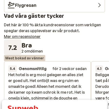
Flygresan
Vad våra gäster tycker
Det här är 100 % äkta kundrecensioner som verkligen
speglar deras upplevelser av vår produkt.
Mer om recensioner
Bra
7.2
2 omdömen
Mest bokad av vänner
Genomsnittlig
för 2 veckor sedan
G
5.4
4.1
Het hotel is erg mooi gelegen en alles ziet
Het hotel is erg mooi gelegen en alles ziet
Beligge
Beligge
er goed uit. Het ontbijt was erg ruim en
er goed uit. Het ontbijt was erg ruim en
tæt på 
tæt på 
smaakte goed! Alleen het moment dat ik
smaakte goed! Alleen het moment dat ik
Derudov
Derudov
de kamer op kwam schrok ik me rot. Het is
de kamer op kwam schrok ik me rot. Het is
Morgen
Morgen
onwijs klein, schimmel in de douche en
onwijs klein, schimmel in de douche en
være f
være f
toilet, handdoeken worden verschoond
toilet, handdoeken worden verschoond
meget s
meget s