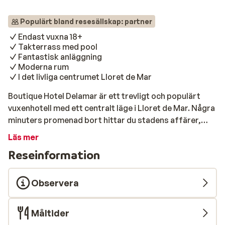
Populärt bland resesällskap: partner
Endast vuxna 18+
Takterrass med pool
Fantastisk anläggning
Moderna rum
I det livliga centrumet Lloret de Mar
Boutique Hotel Delamar är ett trevligt och populärt
vuxenhotell med ett centralt läge i Lloret de Mar. Några
minuters promenad bort hittar du stadens affärer,
stranden och inte minst det färgglada nattlivet som
Läs mer
Lloret de Mar är känt för. På Hotel Delamar startar du
Reseinformation
dagen med en frukostbuffé som är öppen till
middagstid så skulle vilja sova länge kan du
fortfarande njuta av en god frukost. Njut av dagen på
Observera
den vackra takterrassen eller vid det mysiga
poolområdet. Om du vill vara aktiv under semestern
Måltider
kan du hyra en cykel och utforska området. Hotellet har