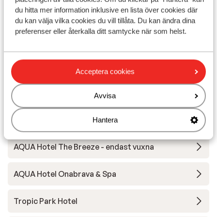
du hitta mer information inklusive en lista över cookies där
AQUA Hotel Silhouette & Spa - Endast vuxna
du kan välja vilka cookies du vill tillåta. Du kan ändra dina
preferenser eller återkalla ditt samtycke när som helst.
AQUA Hotel Promenade & Spa
Atzavara Hotel & Spa
Acceptera cookies
AQUA Hotel Bertran Park - frukost
Avvisa
Bamblue Boutique Apartments
Hantera
AQUA Hotel The Breeze - endast vuxna
AQUA Hotel Onabrava & Spa
Tropic Park Hotel