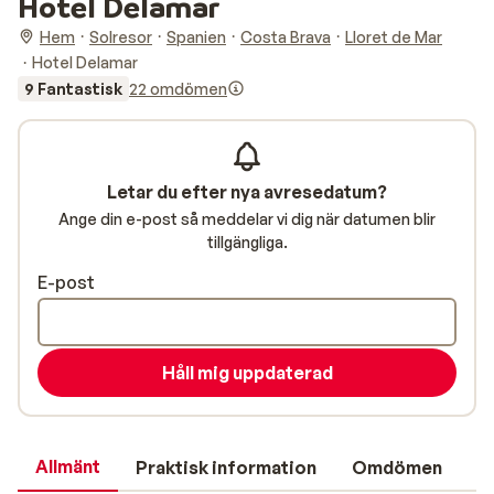
Hotel Delamar
Hem
Solresor
Spanien
Costa Brava
Lloret de Mar
Hotel Delamar
9 Fantastisk
22 omdömen
Letar du efter nya avresedatum?
Ange din e-post så meddelar vi dig när datumen blir
tillgängliga.
E-post
Håll mig uppdaterad
Allmänt
Praktisk information
Omdömen