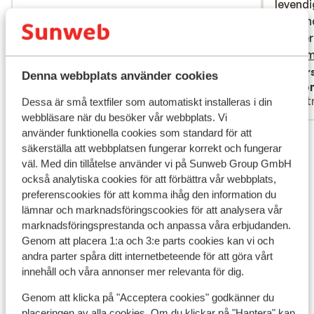
levendi
levendi
De wand
De wand
niet ve
niet ve
boekje
boe...
m
Lloret 
Övers
Denna webbplats använder cookies
Anonym
Ano
reisinf
Partner
Part
Dessa är små textfiler som automatiskt installeras i din
webbläsare när du besöker vår webbplats. Vi
använder funktionella cookies som standard för att
Visa alla 22 omdömen
säkerställa att webbplatsen fungerar korrekt och fungerar
väl. Med din tillåtelse använder vi på Sunweb Group GmbH
Andra boenden i Costa Brava
också analytiska cookies för att förbättra vår webbplats,
preferenscookies för att komma ihåg den information du
lämnar och marknadsföringscookies för att analysera vår
L'Azure Hotel
marknadsföringsprestanda och anpassa våra erbjudanden.
Genom att placera 1:a och 3:e parts cookies kan vi och
Neptuno & SPA Hotel
andra parter spåra ditt internetbeteende för att göra vårt
innehåll och våra annonser mer relevanta för dig.
AQUA Hotel Silhouette & Spa
Genom att klicka på "Acceptera cookies" godkänner du
placeringen av alla cookies. Om du klickar på "Hantera" kan