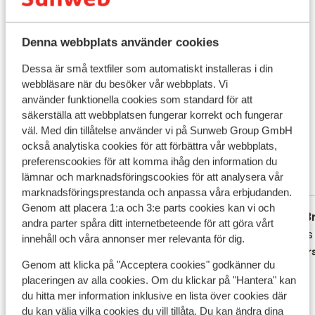
Apartments" ligger nära den gamla vinpressen och har
sitt namn för detta. Alla lägenheter har en färgglad
Flygresan
Denna webbplats använder cookies
inredning och erbjuder allt du behöver. Strand & pool
Vad våra gäster tycker
Quinta Mãe dos Homens Garden Village erbjuder ett
Dessa är små textfiler som automatiskt installeras i din
trevligt poolområde med vacker havsutsikt. Här kan du
webbläsare när du besöker vår webbplats. Vi
Det här är 100 % äkta kundrecensioner som verkligen
koppla av i solen på en solstol och njuta av svalkande
använder funktionella cookies som standard för att
speglar deras upplevelser av vår produkt.
dopp i poolen. Stranden ligger ca 1500 meter ifrån ditt
säkerställa att webbplatsen fungerar korrekt och fungerar
Mer om recensioner
boende och nås via en brant väg. Mat & dryck Vill du ha
väl. Med din tillåtelse använder vi på Sunweb Group GmbH
Fantastisk
också analytiska cookies för att förbättra vår webbplats,
en god frukost varje morgon? Då kan du beställa
8.2
preferenscookies för att komma ihåg den information du
picknickfrukosten, njut av färskt bröd varje morgon.
25 omdömen
lämnar och marknadsföringscookies för att analysera vår
Omgivningarna I Funchal kan du hitta utsökt lagad mat
Mest bokad av partner
marknadsföringsprestanda och anpassa våra erbjudanden.
av yttersta klass, exklusiva uteställen men samtidigt
Genom att placera 1:a och 3:e parts cookies kan vi och
traditionella små kaffehak, sjudande saluhallar och
Fantastisk
1 juni 2026
B
8.0
7.6
andra parter spåra ditt internetbeteende för att göra vårt
trånga gränder med kullersten. Du hittar även ett bra
Fijn en schoon appartement, buiten het
Fijn en schoon appartement, buiten het
Alles i
Alles i
innehåll och våra annonser mer relevanta för dig.
shopping med märkesbutiker. Atmosfären är lugn och
centrum van Funchal. Vriendelijk personeel
centrum van Funchal. Vriendelijk personeel
Övers
kulturutbudet rikt. Vill du upptäcka mer av Madeira har
Genom att klicka på "Acceptera cookies" godkänner du
en een fijn zwembad. Parkeerplaats voor
en een fijn zwembad. Parkeerplaats voor
placeringen av alla cookies. Om du klickar på "Hantera" kan
du närmaste busshållsplats ca 50 meter ifrån ditt
de huurauto.
de huurauto.
du hitta mer information inklusive en lista över cookies där
boende.
Översätt till svenska
du kan välja vilka cookies du vill tillåta. Du kan ändra dina