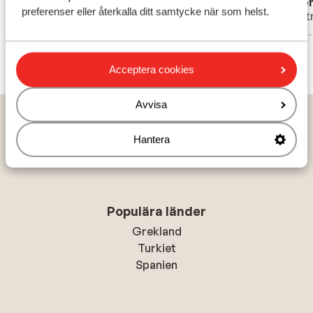
I. de Jonge
Ano
preferenser eller återkalla ditt samtycke när som helst.
Partner
Part
Visa alla 25 omdömen
Acceptera cookies
Avvisa
Hem
Solresor
Portugal
Madeira
Funchal
Quinta Mãe dos Homens Garden Village
Hantera
Populära länder
Grekland
Turkiet
Spanien