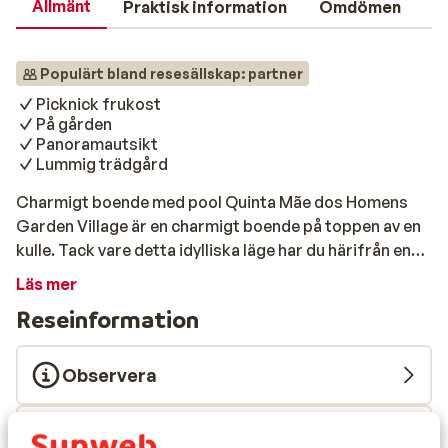
Allmänt
Praktisk information
Omdömen
Populärt bland resesällskap: partner
Picknick frukost
På gården
Panoramautsikt
Lummig trädgård
Charmigt boende med pool Quinta Mãe dos Homens
Garden Village är en charmigt boende på toppen av en
kulle. Tack vare detta idylliska läge har du härifrån en
förtrollande utsikt över den vackra staden Funchal,
Läs mer
hamnen och havet. Den lummiga trädgården som
Reseinformation
omger boendet är vacker, med färgglada blommor,
väldoftande fruktträd. På den lilla gården, bland all
grönska, ligger lägenheterna, fördelade på två
Observera
byggnader: "Garden Apartments" och "Wine Press
Apartments". Som namnet antyder har du utsikt över
Måltider
trädgården från "Garden Apartments" och "Wine Press