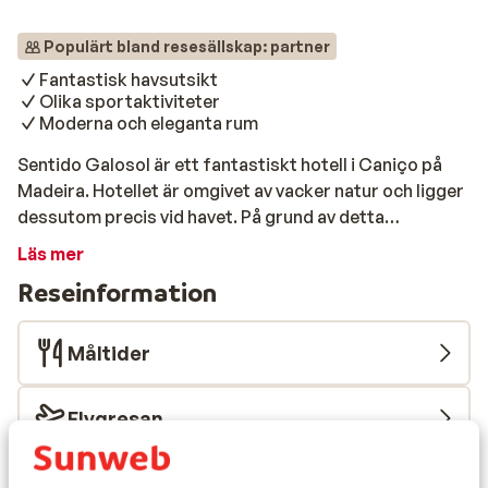
Populärt bland resesällskap: partner
Fantastisk havsutsikt
Olika sportaktiviteter
Moderna och eleganta rum
Sentido Galosol är ett fantastiskt hotell i Caniço på
Madeira. Hotellet är omgivet av vacker natur och ligger
dessutom precis vid havet. På grund av detta
fantastiska läge kan du njuta av imponerande vyer här.
Läs mer
Så många som 3 restauranger finns på Hotel Galosol.
Reseinformation
Det finns en bufférestaurang, en pizzeria och en
restaurang som serverar de godaste fiskrätterna. Det
bästa sättet att avsluta en solig dag är med en tropisk
Måltider
cocktail på Capoeira Pub. Hotellet har prydliga rum
som är stilfullt inredda. Squash, basket och volleyboll
Flygresan
är bara några av de sportaktiviteter du kan njuta av här.
Och när det sedan är dags att koppla av är ett besök på
hälsocentret ett absolut måste.
Hållbarhetscertifierad