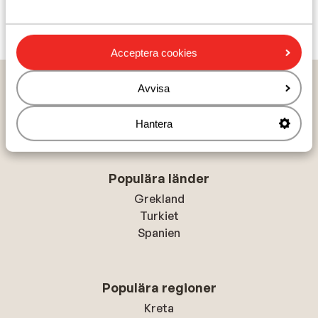
Visa alla 14 omdömen
Acceptera cookies
Hem
Solresor
Portugal
Madeira
Caniço
Avvisa
Sentido Galosol
Hantera
Populära länder
Grekland
Turkiet
Spanien
Populära regioner
Kreta