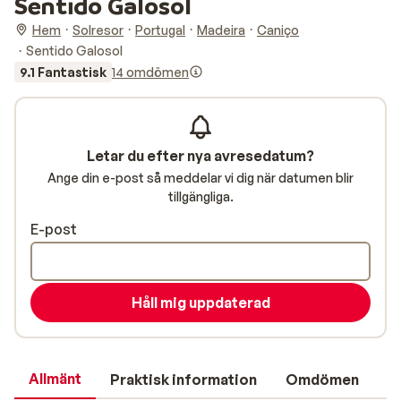
Sentido Galosol
Hem
Solresor
Portugal
Madeira
Caniço
Sentido Galosol
9.1 Fantastisk
14 omdömen
Letar du efter nya avresedatum?
Ange din e-post så meddelar vi dig när datumen blir
tillgängliga.
E-post
Håll mig uppdaterad
Allmänt
Praktisk information
Omdömen