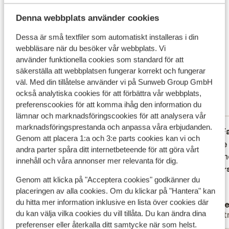
Vad våra gäster tycker
Denna webbplats använder cookies
Dessa är små textfiler som automatiskt installeras i din
Det här är 100 % äkta kundrecensioner som verkligen
webbläsare när du besöker vår webbplats. Vi
speglar deras upplevelser av vår produkt.
använder funktionella cookies som standard för att
Mer om recensioner
säkerställa att webbplatsen fungerar korrekt och fungerar
Fantastisk
väl. Med din tillåtelse använder vi på Sunweb Group GmbH
9.1
också analytiska cookies för att förbättra vår webbplats,
14 omdömen
preferenscookies för att komma ihåg den information du
Mest bokad av partner
lämnar och marknadsföringscookies för att analysera vår
marknadsföringsprestanda och anpassa våra erbjudanden.
Fantastisk
18 juni 2026
F
9.0
9.0
Genom att placera 1:a och 3:e parts cookies kan vi och
Mooi, rustig, netjes, schoon, ruime kamer,
Mooi, rustig, netjes, schoon, ruime kamer,
Goede l
Goede l
andra parter spåra ditt internetbeteende för att göra vårt
heel goed ontbijt, weinig tot geen kinderen
heel goed ontbijt, weinig tot geen kinderen
person
person
innehåll och våra annonser mer relevanta för dig.
(halverwege juni), heel vriendelijk
(halverwege juni), heel vriendelijk
Övers
Genom att klicka på "Acceptera cookies" godkänner du
personeel.
personeel.
placeringen av alla cookies. Om du klickar på "Hantera" kan
Översätt till svenska
du hitta mer information inklusive en lista över cookies där
Ingrid
Will
du kan välja vilka cookies du vill tillåta. Du kan ändra dina
Partner
Part
preferenser eller återkalla ditt samtycke när som helst.