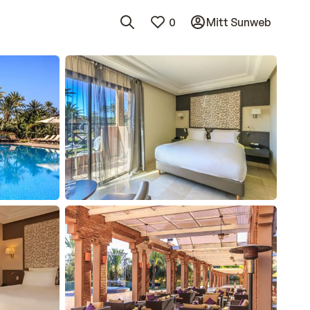
0
Mitt Sunweb