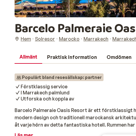
Barcelo Palmeraie Oas
Hem
Solresor
Marocko
Marrakech
Marrakec
Allmänt
Praktisk information
Omdömen
Populärt bland resesällskap: partner
Förstklassig service
I Marrakech palmlund
Utforska och koppla av
Barcelo Palmeraie Oasis Resort är ett förstklassigt 
modern design och traditionell marockansk arkitektur
åt varje hörn av detta fantastiska hotell. Rummen har
och bekvämlighet. Varje detalj är noggrant utvald fö
Läs mer