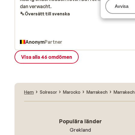
dan verwacht.
dan verwacht.
Hantera
Avvisa
Översätt till svenska
Anonym
Partner
Visa alla 46 omdömen
Hem
Solresor
Marocko
Marrakech
Marrakech
Populära länder
Grekland