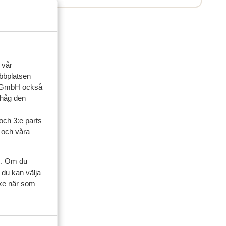
 vår
ebbplatsen
up GmbH också
ihåg den
och 3:e parts
l och våra
ner
s. Om du
 du kan välja
ycke när som
artner
2026
van
van