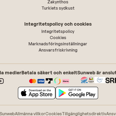
Zakynthos
Turkiets sydkust
Integritetspolicy och cookies
Integritetspolicy
Cookies
Marknadsföringsinställningar
Ansvarsfriskrivning
ala medier
Betala säkert och enkelt
Sunweb är anslute
 Sunweb
Allmänna villkor
Cookies
Tillgänglighetsdirektiv
Ansv