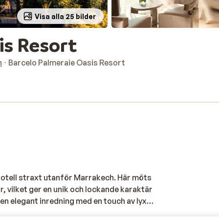
Visa alla 25 bilder
is Resort
h
Barcelo Palmeraie Oasis Resort
hotell straxt utanför Marrakech. Här möts
, vilket ger en unik och lockande karaktär
 en elegant inredning med en touch av lyx
r att skapa en harmonisk atmosfär där du