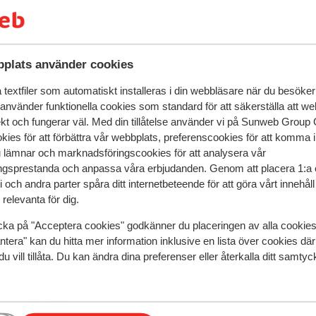
ie Oasis Resort har ett trevligt
l står uppradade för en fin dag under den
ra simtag i poolen för att sedan sätta dig
r i Essaouira, nästan 200 kilometer från
plats använder cookies
lera populära Beach Clubs med pooler. På
textfiler som automatiskt installeras i din webbläsare när du besöker
ald av kulinariska upplevelser som kommer
 använder funktionella cookies som standard för att säkerställa att w
n mix av internationella och lokala rätter,
ekt och fungerar väl. Med din tillåtelse använder vi på Sunweb Gro
. Du kan också besöka någon utav barerna,
kies för att förbättra vår webbplats, preferenscookies för att komma 
 kopp kaffe i en lugn atmosfär. Staden
u lämnar och marknadsföringscookies för att analysera vår
äckra dofter och ett stort utbud av frukter
gsprestanda och anpassa våra erbjudanden. Genom att placera 1:a 
uta av gatuteater med akrobater,
 och andra parter spåra ditt internetbeteende för att göra vårt innehål
rakech hyser dessutom Marockos mest
relevanta för dig.
speglar deras upplevelser av vår produkt.
Mer om recensio
cka på "Acceptera cookies" godkänner du placeringen av alla cookie
ntera" kan du hitta mer information inklusive en lista över cookies där
du vill tillåta. Du kan ändra dina preferenser eller återkalla ditt samt
Mest bokad av p
2026
Fantastisk
10 mars 
8.1
ef
ef
Accomodatie is ok. wel weinig pendelmogelijkheid 
Accomodatie is ok. wel weinig pendelmogelijkheid 