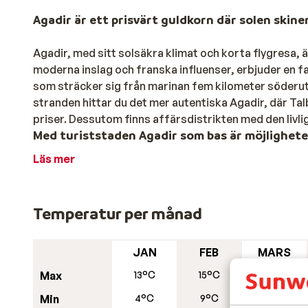
Agadir är ett prisvärt guldkorn där solen skine
Agadir, med sitt solsäkra klimat och korta flygresa, 
moderna inslag och franska influenser, erbjuder en
som sträcker sig från marinan fem kilometer söderut
stranden hittar du det mer autentiska Agadir, där Tal
priser. Dessutom finns affärsdistrikten med den livl
Med turiststaden Agadir som bas är möjlighet
Läs mer
Agadir är Marockos största badort som också har en
ödelades av en jordbävning 1960. De vindlande gator
låga vitkalkade hus. Kvar uppe på berget är ruiner av 
Temperatur per månad
uppleva det mer äkta Marocko besök den tusenåriga s
som finns med på UNESCO:s världsarvslista.
Bekväm semester vid en av Atlantens bästa st
JAN
FEB
MARS
Max
13°C
15°C
20°C
När du reser med Sunweb till Agadir bor du på bra hot
Min
4°C
9°C
10°C
Marocko är prisvärt och du bor på högklassiga hotell