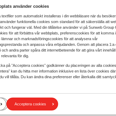
ing stranden när du är i Agadir, här spelas fotboll, du kan
plats använder cookies
även flera fina banor här.
textfiler som automatiskt installeras i din webbläsare när du besöker
 använder funktionella cookies som standard för att säkerställa att w
ekt och fungerar väl. Med din tillåtelse använder vi på Sunweb Gro
kies för att förbättra vår webbplats, preferenscookies för att komma 
u lämnar och marknadsföringscookies för att analysera vår
gsprestanda och anpassa våra erbjudanden. Genom att placera 1:a 
 och andra parter spåra ditt internetbeteende för att göra vårt innehål
relevanta för dig.
cka på "Acceptera cookies" godkänner du placeringen av alla cookie
ntera" kan du hitta mer information inklusive en lista över cookies där
Taghazout
du vill tillåta. Du kan ändra dina preferenser eller återkalla ditt samt
 eller Marrakech, beroende på vad du väljer. Flygresan tar ca 
Acceptera cookies