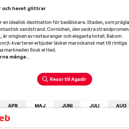
r och havet glittrar
är en idealisk destination för badälskare. Staden, som prägl
 fantastisk sandstrand. Cornichen, den vackra strandprome
, är omgiven av restauranger och eleganta hotell. Bakom
borjt-kvarteren erbjuder läcker marockansk mat till rimliga
iga marknaden Souk el Had.
erna många
 betydelsefull fiskehamn. En stad som på bara sekunder
na försvann och istället byggdes breda palmkantade avenyer
Resor till Agadir
muren från Kasbahn, det gamla fortet från 1500-talet. Vill du
taden Taroudannt eller den vita hippiestaden Essaouira, en
ränder
APR
MAJ
JUNI
JULI
AUG
22°C
25°C
30°C
33°C
34°C
ell nära den finkorniga sju kilometer långa sandstranden.
11°C
13°C
19°C
20°C
21°C
 antingen direkt på stranden eller nära La Marina d'Agadir m