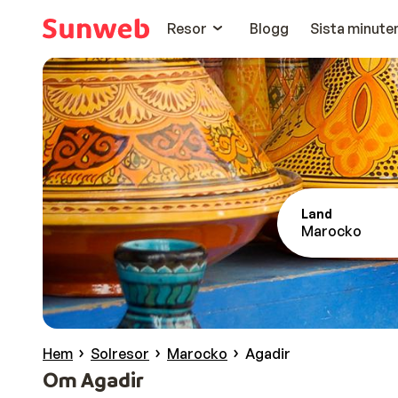
Resor
Blogg
Sista minute
Land
Marocko
Hem
Solresor
Marocko
Agadir
Om Agadir