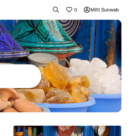
0
Mitt Sunweb