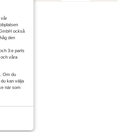
 vår
ebbplatsen
up GmbH också
ihåg den
och 3:e parts
l och våra
s. Om du
 du kan välja
ycke när som
4 timmar och 40