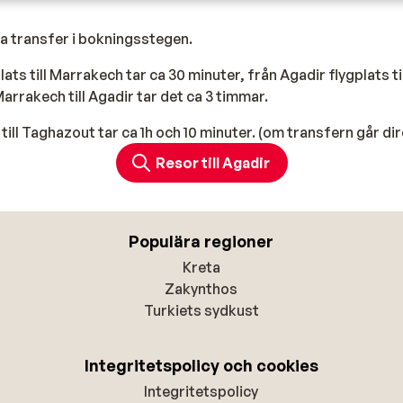
ka transfer i bokningsstegen.
ts till Marrakech tar ca 30 minuter, från Agadir flygplats til
arrakech till Agadir tar det ca 3 timmar.
till Taghazout tar ca 1h och 10 minuter. (om transfern går dir
Resor till Agadir
Populära regioner
Kreta
Zakynthos
Turkiets sydkust
Integritetspolicy och cookies
Integritetspolicy