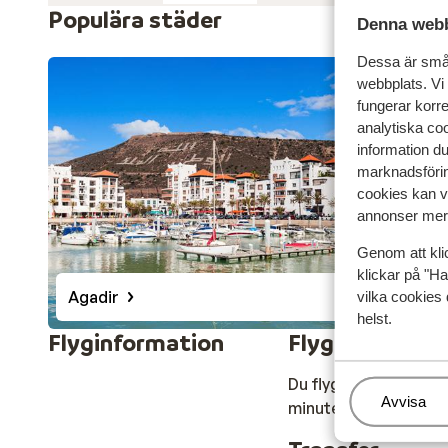
sitt populära nöjesliv och modebutiker. Allt kretsar kr
Populära städer
Denna webb
vindsurfa eller rida kamel. Vill du spela golf finns det 
Dessa är små 
webbplats. Vi
fungerar korr
analytiska coo
information d
marknadsförin
cookies kan vi
annonser mer 
Genom att kli
klickar på "Ha
Agadir
vilka cookies 
helst.
Flyginformation
Flygresan
Du flyger till Agadir
Hantera
Avvisa
minuter.