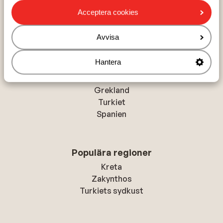
Hem
Solresor
Italien
Kroatien
Dalmatia
Acceptera cookies
Makarska
Valamar Meteor Hotel
Avvisa
Hantera
Populära länder
Grekland
Turkiet
Spanien
Populära regioner
Kreta
Zakynthos
Turkiets sydkust