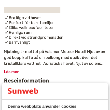
Bra läge vid havet
Perfekt för barnfamiljer
Olika wellnessfaciliteter
Rymliga rum
Direkt vid strandpromenaden
Barnvänligt
Njutning är mottot på Valamar Meteor Hotel! Njut av en
god kopp kaffe på din balkong med utsikt över det
kristallklara vattnet i Adriatiska havet. Njut av solens
värme i ansiktet och ett uppfriskande dopp i poolen
Läs mer
eller i havet. Njut av en välförtjänt massage på
Reseinformation
hälsocentret eller en kvällspromenad längs den livliga
strandpromenaden. Oavsett om du är ett par eller en
familj, kommer alla att ha en fantastisk tid på Meteor
Måltider
Hotel.
Denna webbplats använder cookies
Flygresan