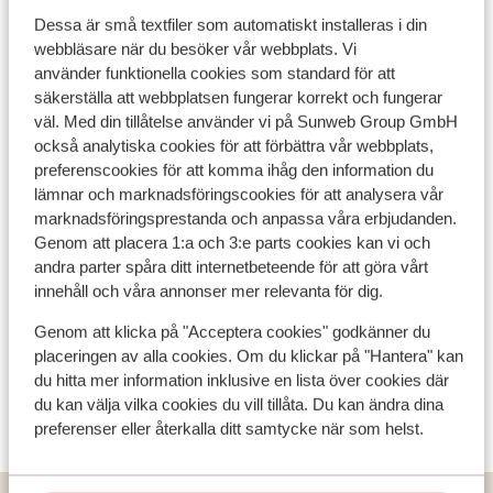
Dessa är små textfiler som automatiskt installeras i din
Vad våra gäster tycker
webbläsare när du besöker vår webbplats. Vi
använder funktionella cookies som standard för att
Det här är 100 % äkta kundrecensioner som verkligen
säkerställa att webbplatsen fungerar korrekt och fungerar
speglar deras upplevelser av vår produkt.
väl. Med din tillåtelse använder vi på Sunweb Group GmbH
Mer om recensioner
också analytiska cookies för att förbättra vår webbplats,
preferenscookies för att komma ihåg den information du
lämnar och marknadsföringscookies för att analysera vår
marknadsföringsprestanda och anpassa våra erbjudanden.
Genom att placera 1:a och 3:e parts cookies kan vi och
andra parter spåra ditt internetbeteende för att göra vårt
innehåll och våra annonser mer relevanta för dig.
Genom att klicka på "Acceptera cookies" godkänner du
placeringen av alla cookies. Om du klickar på "Hantera" kan
du hitta mer information inklusive en lista över cookies där
Visa alla 0 omdömen
du kan välja vilka cookies du vill tillåta. Du kan ändra dina
preferenser eller återkalla ditt samtycke när som helst.