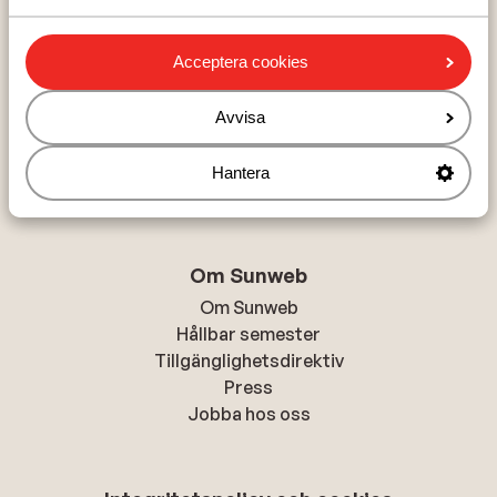
Turkiets sydkust
Acceptera cookies
Populära städer
Avvisa
Chania
Alanya
Hantera
Rhodos-stad
Om Sunweb
Om Sunweb
Hållbar semester
Tillgänglighetsdirektiv
Press
Jobba hos oss