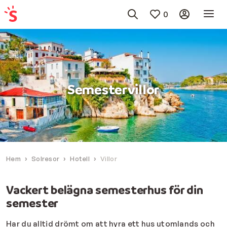
0
Semestervillor
Hem
Solresor
Hotell
Villor
Vackert belägna semesterhus för din
semester
Har du alltid drömt om att hyra ett hus utomlands och