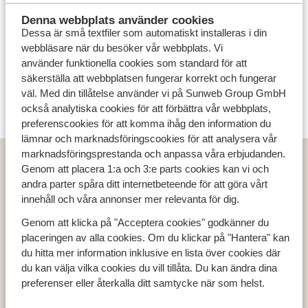
Denna webbplats använder cookies
Dessa är små textfiler som automatiskt installeras i din
webbläsare när du besöker vår webbplats. Vi
använder funktionella cookies som standard för att
säkerställa att webbplatsen fungerar korrekt och fungerar
väl. Med din tillåtelse använder vi på Sunweb Group GmbH
också analytiska cookies för att förbättra vår webbplats,
preferenscookies för att komma ihåg den information du
lämnar och marknadsföringscookies för att analysera vår
marknadsföringsprestanda och anpassa våra erbjudanden.
Populära länder
Genom att placera 1:a och 3:e parts cookies kan vi och
Grekland
andra parter spåra ditt internetbeteende för att göra vårt
Turkiet
innehåll och våra annonser mer relevanta för dig.
Spanien
Genom att klicka på "Acceptera cookies" godkänner du
placeringen av alla cookies. Om du klickar på "Hantera" kan
du hitta mer information inklusive en lista över cookies där
Populära regioner
du kan välja vilka cookies du vill tillåta. Du kan ändra dina
preferenser eller återkalla ditt samtycke när som helst.
Kreta
Zakynthos