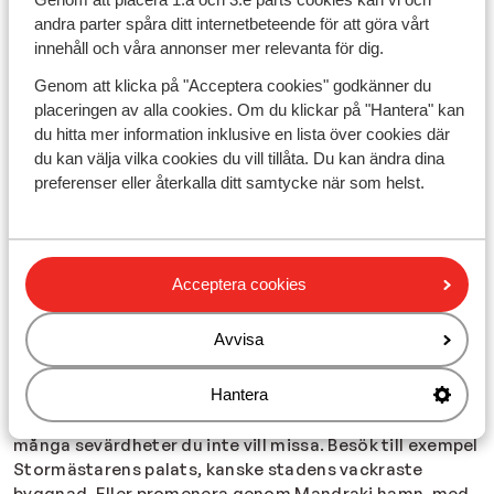
Att hitta det perfekta hotellet i Rhodos stad handlar
andra parter spåra ditt internetbeteende för att göra vårt
om att bestämma vilken typ av hotell du letar efter. Om
innehåll och våra annonser mer relevanta för dig.
du ska på semester med din familj letar du förmodligen
efter ett barnvänligt hotell i Rhodos stad med pool
Genom att klicka på "Acceptera cookies" godkänner du
eller en barnklubb. Om du längtar efter att njuta av lugn
placeringen av alla cookies. Om du klickar på "Hantera" kan
och ro på ditt hotell, då rekommenderas ett
hotell
du hitta mer information inklusive en lista över cookies där
endast för vuxna
i Rhodos stad. Vilket blir din favorit i
du kan välja vilka cookies du vill tillåta. Du kan ändra dina
år?
preferenser eller återkalla ditt samtycke när som helst.
Upptäck Rhodos stad och resten av ön från ditt
hotell
Rhodos stad har två delar: den bilfria gamla stan och
Acceptera cookies
den (moderna) nya staden. Den antika gamla staden är
ett absolut måste att se, med sina elva portar och
Avvisa
medeltida fästningsmur. Den nya staden erbjuder den
bästa shoppingen, de flesta barerna och
Hantera
restaurangerna, och de populära stränderna. De flesta
av Rhodos stads hotell ligger också här. Det finns också
många sevärdheter du inte vill missa. Besök till exempel
Stormästarens palats, kanske stadens vackraste
byggnad. Eller promenera genom Mandraki hamn, med