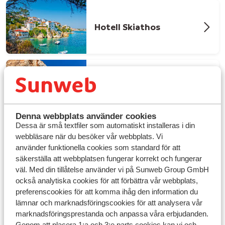
Hotell Skiathos
Hotell Zakynthos
Denna webbplats använder cookies
Dessa är små textfiler som automatiskt installeras i din
webbläsare när du besöker vår webbplats. Vi
använder funktionella cookies som standard för att
säkerställa att webbplatsen fungerar korrekt och fungerar
väl. Med din tillåtelse använder vi på Sunweb Group GmbH
också analytiska cookies för att förbättra vår webbplats,
preferenscookies för att komma ihåg den information du
Hotell i Rhodos stad - något för alla
lämnar och marknadsföringscookies för att analysera vår
marknadsföringsprestanda och anpassa våra erbjudanden.
Genom att placera 1:a och 3:e parts cookies kan vi och