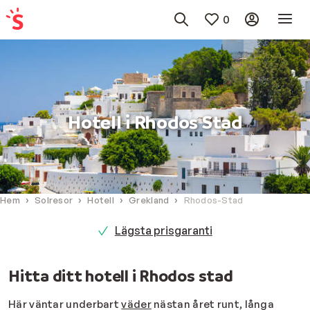
0
Hotell i Rhodos Stad
Hem
Solresor
Hotell
Grekland
Rhodos-Stad
Lägsta prisgaranti
Hitta ditt hotell i Rhodos stad
Här väntar underbart
väder
nästan året runt, långa