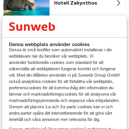
Hotell Zakynthos
Denna webbplats använder cookies
Dessa är små textfiler som automatiskt installeras i din
webbläsare när du besöker vår webbplats. Vi
använder funktionella cookies som standard för att
säkerställa att webbplatsen fungerar korrekt och fungerar
väl. Med din tillåtelse använder vi på Sunweb Group GmbH
Kos bjuder på härlig semesterkänsla
också analytiska cookies för att förbättra vår webbplats,
preferenscookies för att komma ihåg den information du
Stränderna på Kos är varierade och inbjudande. I Lambi
lämnar och marknadsföringscookies för att analysera vår
och Psalidi bor du nära
Kos stad
med både strand och
marknadsföringsprestanda och anpassa våra erbjudanden.
nöjen runt hörnet. Söker du långgrunda sandstränder
Genom att placera 1:a och 3:e parts cookies kan vi och
som passar barnfamiljer är
Marmari
och
Tigaki
andra parter spåra ditt internetbeteende för att göra vårt
utmärkta val. Här finns många familjevänliga hotell,
innehåll och våra annonser mer relevanta för dig.
ofta med stora poolområden och
all inclusive
. För en
mer lugn och romantisk vistelse kan du välja ett mindre