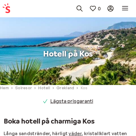
0
Hotell på Kos
Hem
Solresor
Hotell
Grekland
Kos
Lägsta prisgaranti
Boka hotell på charmiga Kos
Långa sandstränder, härligt
väder
, kristallklart vatten