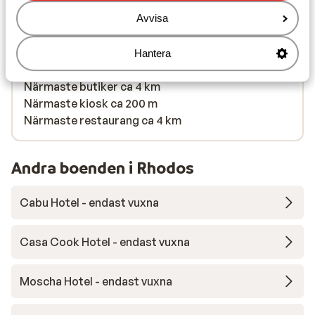
Avstånd till centrum: ca 4 km, rhodos stad är ca 8
km
Avvisa
Avstånd till flygplats ca 20 km
Avstånd till busshållplats ca 10 m
Hantera
Avstånd till uttagsautomat (på boendet)
Närmaste butiker ca 4 km
Närmaste kiosk ca 200 m
Närmaste restaurang ca 4 km
Andra boenden i Rhodos
Cabu Hotel - endast vuxna
Casa Cook Hotel - endast vuxna
Moscha Hotel - endast vuxna