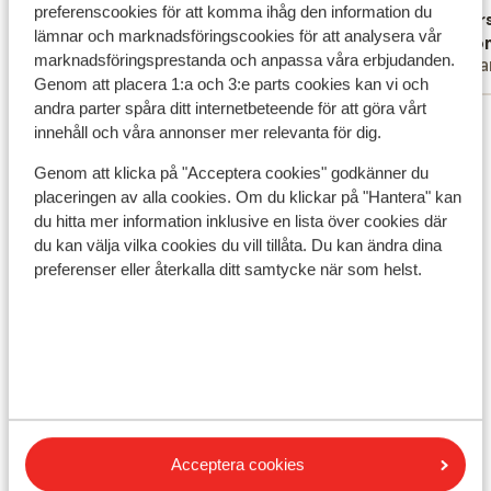
preferenscookies för att komma ihåg den information du
het per
Övers
lämnar och marknadsföringscookies för att analysera vår
Anonym
Ano
mij was
marknadsföringsprestanda och anpassa våra erbjudanden.
Grupp
Ens
dus gee
Genom att placera 1:a och 3:e parts cookies kan vi och
maar ee
andra parter spåra ditt internetbeteende för att göra vårt
Visa alla 165 omdömen
in deze
innehåll och våra annonser mer relevanta för dig.
Ligging
Läge
Genom att klicka på "Acceptera cookies" godkänner du
ruimte 
placeringen av alla cookies. Om du klickar på "Hantera" kan
omgevin
du hitta mer information inklusive en lista över cookies där
richtin
du kan välja vilka cookies du vill tillåta. Du kan ändra dina
preferenser eller återkalla ditt samtycke när som helst.
Visa på karta
I området
Vid stranden (kiselstenstrand, solstolar
Acceptera cookies
(kostnadsfritt) , parasoll (kostnadsfritt) )