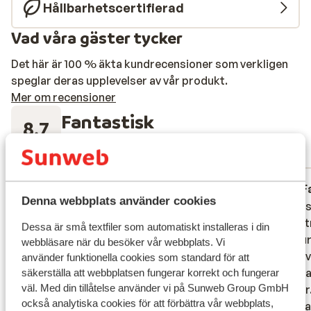
Hållbarhetscertifierad
Vad våra gäster tycker
Det här är 100 % äkta kundrecensioner som verkligen
speglar deras upplevelser av vår produkt.
Mer om recensioner
Fantastisk
8.7
165 omdömen
Mest bokad av familj
Fantastisk
förra veckan
F
9.3
8.3
Denna webbplats använder cookies
Magnifique
Magnifique
Hotel i
Hotel i
privést
privést
Översätt till svenska
Dessa är små textfiler som automatiskt installeras i din
restaur
restaur
webbläsare när du besöker vår webbplats. Vi
zijn er
zijn er
använder funktionella cookies som standard för att
qua dra
qua dra
säkerställa att webbplatsen fungerar korrekt och fungerar
väl. Med din tillåtelse använder vi på Sunweb Group GmbH
wijnbar
wijnbar
också analytiska cookies för att förbättra vår webbplats,
wijnkaa
wijnkaa