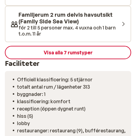
uppradade för en fin stranddag. För den som vill ta
hand om kropp och själ har hotellet även ett fint spa,
Familjerum 2 rum delvis havsutsikt
vad sägs om hamam, jacuzzi, massage och
(Family Side Sea View)
skönhetsbehandlingar. Är du sugen på att aktivera dig
för 2 till 5 personer max. 4 vuxna och 1 barn
lite under din semester kan du b la spela tennis,
t.o.m. 11 år
volleyboll, bordtennis, biljard, boccia. Hotellet har
också ett bra utrustat gym för den som vill underhålla
sina muskler. Detta hotell erbjuder flertalet
Visa alla 7 rumstyper
restauranger vilket gör att du kommer få en bra
Faciliteter
variation av god mat och dryck under din vistelse.
Officiell klassificering: 5 stjärnor
totalt antal rum / lägenheter 313
byggnader: 1
klassificering: komfort
reception (öppen dygnet runt)
hiss (5)
lobby
restauranger: restaurang (9), bufférestaurang,