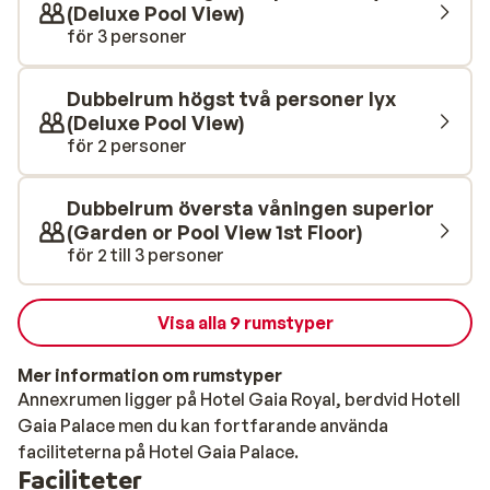
det härliga spacentret. Vill du göra av med lite
(Deluxe Pool View)
överskottsenergi finns här många sport- och
för 3 personer
fitnessanläggningar. På Gaia Palace behöver du inte du
inte tänka på att ta med plånboken till poolen eller
Dubbelrum högst två personer lyx
reservera bord i restaurangen, eftersom du bor med
(Deluxe Pool View)
All Inclusive, där drycker, snacks och måltider ingår i
för 2 personer
priset. Mastihari är en livlig semesterort. Här finns
trevliga tavernor med uteservering och barer som har
Dubbelrum översta våningen superior
öppet till sent. Supermarket, butiker och
(Garden or Pool View 1st Floor)
souvenirbutiker finns även i centrum.
för 2 till 3 personer
Visa alla 9 rumstyper
Mer information om rumstyper
Annexrumen ligger på Hotel Gaia Royal, berdvid Hotell
Gaia Palace men du kan fortfarande använda
faciliteterna på Hotel Gaia Palace.
Faciliteter