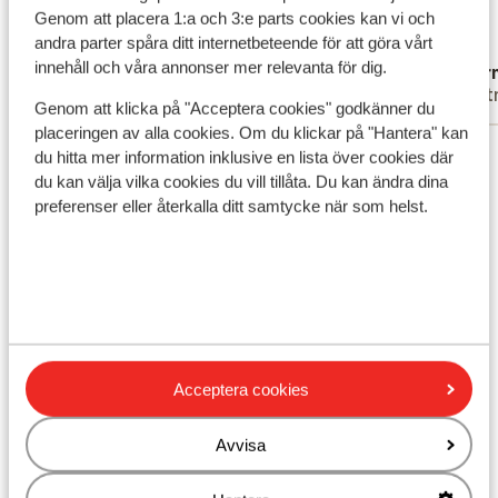
Genom att placera 1:a och 3:e parts cookies kan vi och
gezien.ook bij ultra all inn zijn de
gezien.ook bij ultr...
mer
andra parter spåra ditt internetbeteende för att göra vårt
strandstoelen en parasols gratis
Översätt till svenska
innehåll och våra annonser mer relevanta för dig.
peter
Wern
Familj
Part
Genom att klicka på "Acceptera cookies" godkänner du
placeringen av alla cookies. Om du klickar på "Hantera" kan
Visa alla 21 omdömen
du hitta mer information inklusive en lista över cookies där
du kan välja vilka cookies du vill tillåta. Du kan ändra dina
Läge
preferenser eller återkalla ditt samtycke när som helst.
Visa på karta
Acceptera cookies
Avvisa
I området
Avstånd till stranden ca 500 m (sandstrand,