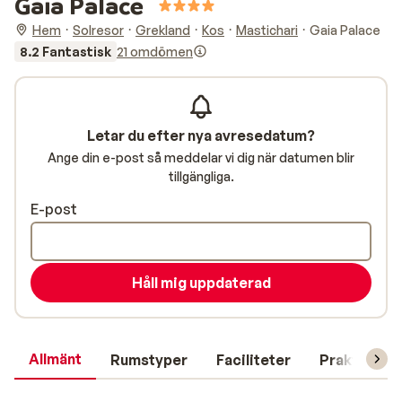
Gaia Palace
Hem
Solresor
Grekland
Kos
Mastichari
Gaia Palace
8.2 Fantastisk
21 omdömen
Letar du efter nya avresedatum?
Ange din e-post så meddelar vi dig när datumen blir
tillgängliga.
E-post
Håll mig uppdaterad
Allmänt
Rumstyper
Faciliteter
Praktisk in