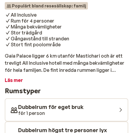
Populärt bland resesällskap: familj
All Inclusive
Rum för 4 personer
Många bekvämligheter
Stor trädgård
Gångavstånd till stranden
Stort fint poolområde
Gaia Palace ligger 6 km utanför Mastichari och är ett
trevligt All Inclusive hotell med många bekvämligheter
för hela familjen. De fint inredda rummen ligger i
trevliga tvåvåningshus omgivna av en fin trädgård med
Läs mer
stora gräsmattor och lummiga träd. Hotellets naturliga
Rumstyper
samlingsplats är det stora fina poolområdet där du kan
bada, njuta av solen och slappna av med en drink från
poolbaren. Föredrar du att tillbringa dagen vi stranden,
Dubbelrum för eget bruk
då ligger den trevliga sandstranden inom några
för 1 person
minuters gångavstånd från hotellet. På Gaia Palace kan
du unna dig lite extra avslappning under semestern i
Dubbelrum högst tre personer lyx