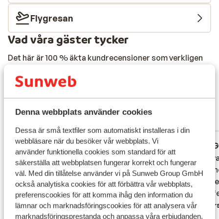
Flygresan
Vad våra gäster tycker
Det här är 100 % äkta kundrecensioner som verkligen
speglar deras upplevelser av vår produkt.
Mer om recensioner
Fantastisk
8.2
21 omdömen
Denna webbplats använder cookies
Mest bokad av familj
Dessa är små textfiler som automatiskt installeras i din
webbläsare när du besöker vår webbplats. Vi
Fantastisk
för 3 veckor sedan
G
9.4
5.6
använder funktionella cookies som standard för att
Wij hadden een ultra all-inn het was zijn
Wij hadden een ultra all-inn het was zijn
Eten wa
Eten wa
säkerställa att webbplatsen fungerar korrekt och fungerar
prijs zeker waard.Gingen we naar het
prijs zeker waard.Gingen we naar het
Persone
Persone
väl. Med din tillåtelse använder vi på Sunweb Group GmbH
strand konden we gaan eten in gaia royal
strand konden we gaan eten in gaia royal
vriende
vriende
också analytiska cookies för att förbättra vår webbplats,
wat dichter bij het strand lag.Ook daar
wat dichter bij het strand lag.Ook daar
zin,taf
zin,taf
preferenscookies för att komma ihåg den information du
alles inclusief.eten zeker genoeg variatie
alles inclusief.eten zeker genoeg variatie
Övers
lämnar och marknadsföringscookies för att analysera vår
hebben geen dag hetzelfde buffet
hebben geen dag hetzelfde buffet
marknadsföringsprestanda och anpassa våra erbjudanden.