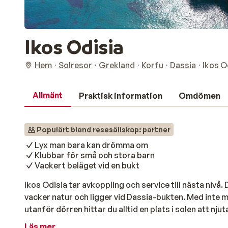
Ikos Odisia
Hem
Solresor
Grekland
Korfu
Dassia
Ikos O
Allmänt
Praktisk information
Omdömen
Populärt bland resesällskap: partner
Lyx man bara kan drömma om
Klubbar för små och stora barn
Vackert beläget vid en bukt
Ikos Odisia tar avkoppling och service till nästa nivå.
vacker natur och ligger vid Dassia-bukten. Med inte 
utanför dörren hittar du alltid en plats i solen att njuta
drink då och då. Inte bara vuxna utan även barn i alla 
Läs mer