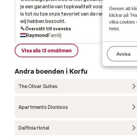
je een garantie van topkwaliteit voor terug. Ikos Od
je een garantie van topkwaliteit voor terug. Ikos Od
Genom att kli
is tot nu toe onze favoriet van de resorts van Ikos 
is tot nu toe onze favoriet van de resorts van Ikos 
klickar på "Ha
wij hebben bezocht.
wij hebben bezocht.
vilka cookies 
Översätt till svenska
helst.
Raymond
Familj
Visa alla 13 omdömen
Hantera
Avvisa
Andra boenden i Korfu
The Olivar Suites
Apartments Dionisos
Delfinia Hotel