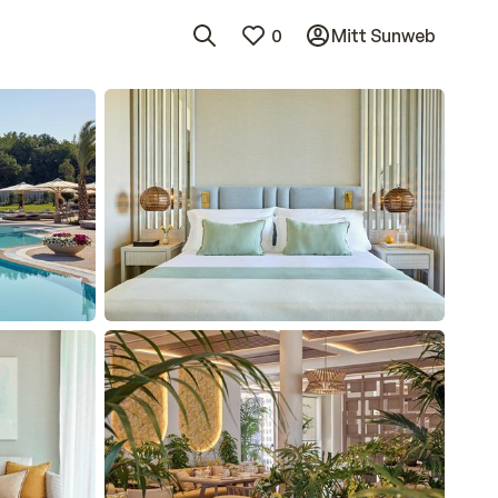
0
Mitt Sunweb