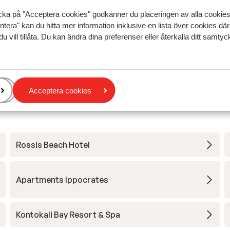
isia
isia
Översätt till svenska
cka på "Acceptera cookies" godkänner du placeringen av alla cookie
die
die
ntera" kan du hitta mer information inklusive en lista över cookies där
du vill tillåta. Du kan ändra dina preferenser eller återkalla ditt samt
Anonym
Partner
Acceptera cookies
Rossis Beach Hotel
Apartments Ippocrates
Kontokali Bay Resort & Spa