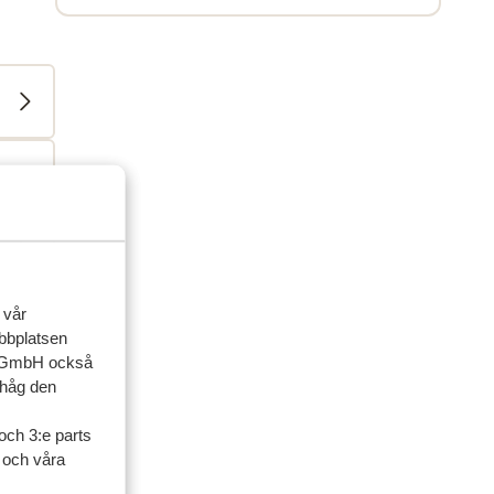
 vår
ebbplatsen
ner
up GmbH också
ihåg den
artner
och 3:e parts
l och våra
 2026