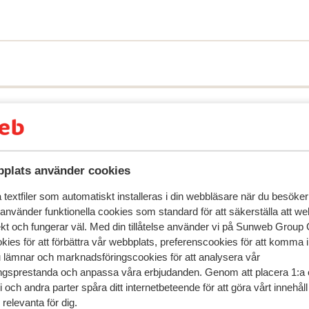
. Alla kan njuta av alla typer av inomhus-
ti tennis, ett avkopplande yogapass och
ummen kombinerat med oöverträffad lyx
r, inklusive Michelin-värdiga stjärnmenyer,
elin-stjärniga kockarna tar dig med på en
r. Med programmet Dine Out kan du också
 det grekiska köket.
plats använder cookies
textfiler som automatiskt installeras i din webbläsare när du besöker
 använder funktionella cookies som standard för att säkerställa att w
speglar deras upplevelser av vår produkt.
Mer om recensio
ekt och fungerar väl. Med din tillåtelse använder vi på Sunweb Gro
kies för att förbättra vår webbplats, preferenscookies för att komma 
u lämnar och marknadsföringscookies för att analysera vår
Mest bokad av p
gsprestanda och anpassa våra erbjudanden. Genom att placera 1:a 
 och andra parter spåra ditt internetbeteende för att göra vårt innehål
edan
Fantastisk
30 apr.
9.9
relevanta för dig.
rijg
rijg
Magnifique endroit.
Magnifique endroit.