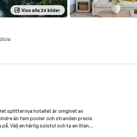
Visa alla 24 bilder
disia
 Det splitternya hotellet är omgivet av
mindre än fem pooler och stranden precis
 på. Välj en härlig solstol och ta en liten
åldrar kommer att ha roligt. För dem finns