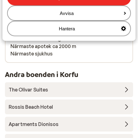
Avstånd till flygplats ca 16 km
Avstånd till busshållplats ca 100 m
Avvisa
Avstånd till uttagsautomat ca 100 m
Närmaste butiker ca 2000 m
Hantera
Närmaste kiosk ca 100 m
Närmaste restaurang ca 100 m
Närmaste apotek ca 2000 m
Närmaste sjukhus
Andra boenden i Korfu
The Olivar Suites
Rossis Beach Hotel
Apartments Dionisos