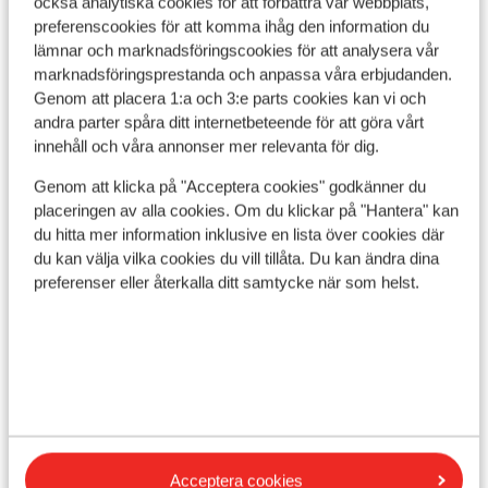
också analytiska cookies för att förbättra vår webbplats,
Visa alla 6 omdömen
preferenscookies för att komma ihåg den information du
Läge
lämnar och marknadsföringscookies för att analysera vår
marknadsföringsprestanda och anpassa våra erbjudanden.
Genom att placera 1:a och 3:e parts cookies kan vi och
andra parter spåra ditt internetbeteende för att göra vårt
innehåll och våra annonser mer relevanta för dig.
Visa på karta
Genom att klicka på "Acceptera cookies" godkänner du
placeringen av alla cookies. Om du klickar på "Hantera" kan
du hitta mer information inklusive en lista över cookies där
du kan välja vilka cookies du vill tillåta. Du kan ändra dina
preferenser eller återkalla ditt samtycke när som helst.
I området
Avstånd till stranden ca 30 m (utemöbler
(kostnadsfritt): parasoll, solstolar)
Avstånd till centrum: agios ioannis peristeron är
ca 300 m, achilleio är ca 7 km
Avstånd till gamla stadskärnan corfu-stad är ca 17
km
Acceptera cookies