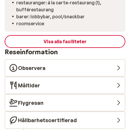
restauranger: á la carte-restaurang (1),
Ioannis Peristeron och ett par vid stranden men inte så
bufférestaurang
många. Ett större utbud hittar du söderöver i grannbyn
barer: lobbybar, pool/snackbar
Moraitika.
roomservice
Visa alla faciliteter
Reseinformation
Observera
Måltider
Flygresan
Hållbarhetscertifierad