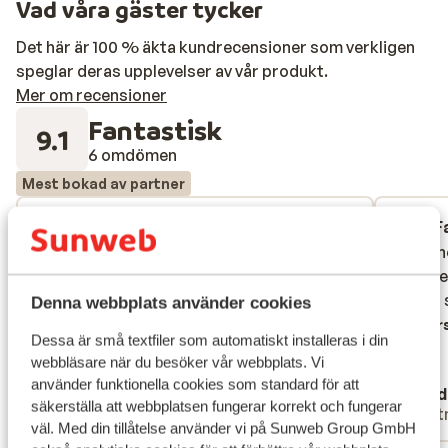
Vad våra gäster tycker
Det här är 100 % äkta kundrecensioner som verkligen
speglar deras upplevelser av vår produkt.
Mer om recensioner
Fantastisk
9.1
6 omdömen
Mest bokad av partner
Fantastisk
27 juni 2026
F
8.3
9.4
Super vriendelijk personeel. Bufetten
Super vriendelijk personeel. Bufetten
Mega ho
Mega ho
goed. Gelegenheid tot eten in andere a la
goed. Gelegenheid tot eten in andere a la
vriende
vriende
carte restaurants. Mooi zwembad. Prima
carte restaurants. Mooi zwembad. Prima
was er
was er
Denna webbplats använder cookies
suite. Elke dag schone lakens en 2x schone
suite. Elke dag schone lakens en 2x schone
Övers
Dessa är små textfiler som automatiskt installeras i din
handdoeken. Entertainment.
handdoeken. Entertainment.
webbläsare när du besöker vår webbplats. Vi
Översätt till svenska
använder funktionella cookies som standard för att
Monica
Heid
säkerställa att webbplatsen fungerar korrekt och fungerar
Partner
Part
väl. Med din tillåtelse använder vi på Sunweb Group GmbH