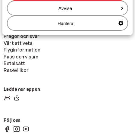
Marknadsföringsinställningar
Tillgänglighetsdirektiv
Avvisa
Ansvarsfriskrivning
Hantera
Inför resan
Frågor och svar
Värt att veta
Flyginformation
Pass och visum
Betalsätt
Resevillkor
Ladda ner appen
Följ oss