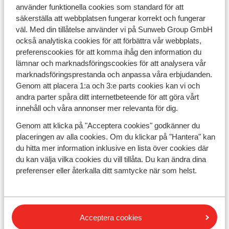
använder funktionella cookies som standard för att
Priset för detta framgår i bokningssteg 2 och kan
säkerställa att webbplatsen fungerar korrekt och fungerar
också beställas genom att kontakta våra
väl. Med din tillåtelse använder vi på Sunweb Group GmbH
resekonsulter. Transfer måste alltid beställas hemifrån.
också analytiska cookies för att förbättra vår webbplats,
preferenscookies för att komma ihåg den information du
lämnar och marknadsföringscookies för att analysera vår
marknadsföringsprestanda och anpassa våra erbjudanden.
Tillbaka
Genom att placera 1:a och 3:e parts cookies kan vi och
andra parter spåra ditt internetbeteende för att göra vårt
innehåll och våra annonser mer relevanta för dig.
Genom att klicka på "Acceptera cookies" godkänner du
placeringen av alla cookies. Om du klickar på "Hantera" kan
Sunweb
du hitta mer information inklusive en lista över cookies där
Nyhetsbrev
du kan välja vilka cookies du vill tillåta. Du kan ändra dina
Kontakta oss
preferenser eller återkalla ditt samtycke när som helst.
Om Sunweb
Blogg
Jobba hos oss
Företagsinformation
Hållbar semester
Acceptera cookies
Cookiesinställningar