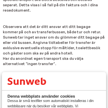
separat. Detta visas i så fall på din faktura och i dina
resedokument.
Observera att det är ditt ansvar att ditt bagage
kommer på och av transferbussen, både tur och retur.
Sunweb tar inget ansvar om du glömmer ditt bagage på
eller vid bussen.
Angivna tidtabeller för transfer är
exklusive eventuella stopp för måltider, toalettbesök
och gäster som ska av på andra hotell.
Har du anordnat egen transport ska du välja
alternativet "ingen transfer".
Prioriterad och privat transfer
På de flesta av Sunwebs destinationer är det möjligt
att boka prioriterad eller privat transfer från
flygplatsen till hotellet tur/retur. Prioriterad innebär att
du åker i en mindre buss tillsammans med ett par andra
Denna webbplats använder cookies
Dessa är små textfiler som automatiskt installeras i din
gäster och privat innebär att du åker i en egen transfer
webbläsare när du besöker vår webbplats. Vi
direkt till ditt boende.