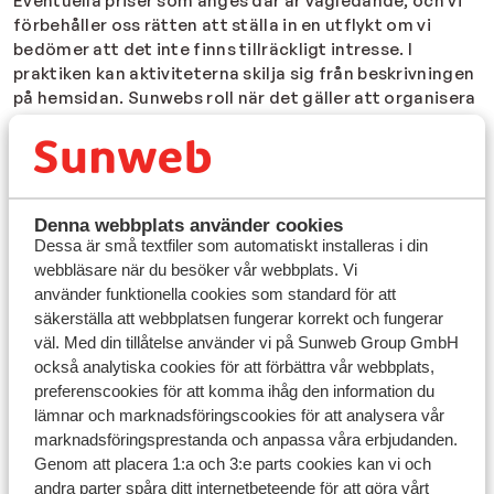
Eventuella priser som anges där är vägledande, och vi
förbehåller oss rätten att ställa in en utflykt om vi
bedömer att det inte finns tillräckligt intresse. I
praktiken kan aktiviteterna skilja
sig från beskrivningen
på hemsidan. Sunwebs roll när det gäller att organisera
utflykter är bara som förmedling. Sunweb kan därför
aldrig hållas ansvarig för skada som uppstår under eller
genom deltagande i en utflykt.
Denna webbplats använder cookies
Dessa är små textfiler som automatiskt installeras i din
Tillbaka
webbläsare när du besöker vår webbplats. Vi
använder funktionella cookies som standard för att
säkerställa att webbplatsen fungerar korrekt och fungerar
väl. Med din tillåtelse använder vi på Sunweb Group GmbH
också analytiska cookies för att förbättra vår webbplats,
Sunweb
preferenscookies för att komma ihåg den information du
Nyhetsbrev
lämnar och marknadsföringscookies för att analysera vår
Kontakta oss
marknadsföringsprestanda och anpassa våra erbjudanden.
Om Sunweb
Blogg
Genom att placera 1:a och 3:e parts cookies kan vi och
Jobba hos oss
andra parter spåra ditt internetbeteende för att göra vårt