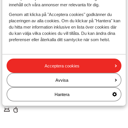
Företagsinformation
innehåll och våra annonser mer relevanta för dig.
Hållbar semester
Cookiesinställningar
Genom att klicka på "Acceptera cookies" godkänner du
Marknadsföringsinställningar
placeringen av alla cookies. Om du klickar på "Hantera" kan
Tillgänglighetsdirektiv
Ansvarsfriskrivning
du hitta mer information inklusive en lista över cookies där
du kan välja vilka cookies du vill tillåta. Du kan ändra dina
preferenser eller återkalla ditt samtycke när som helst.
Inför resan
Frågor och svar
Värt att veta
Flyginformation
Acceptera cookies
Pass och visum
Betalsätt
Avvisa
Resevillkor
Hantera
Ladda ner appen