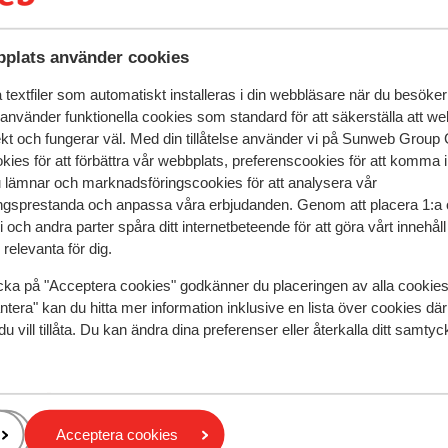
plats använder cookies
textfiler som automatiskt installeras i din webbläsare när du besöker
 använder funktionella cookies som standard för att säkerställa att w
ekt och fungerar väl. Med din tillåtelse använder vi på Sunweb Gro
kies för att förbättra vår webbplats, preferenscookies för att komma 
u lämnar och marknadsföringscookies för att analysera vår
gsprestanda och anpassa våra erbjudanden. Genom att placera 1:a 
 och andra parter spåra ditt internetbeteende för att göra vårt innehål
speglar deras upplevelser av vår produkt.
Mer om recensio
relevanta för dig.
cka på "Acceptera cookies" godkänner du placeringen av alla cookie
ntera" kan du hitta mer information inklusive en lista över cookies där
Mest bokad av p
du vill tillåta. Du kan ändra dina preferenser eller återkalla ditt samt
 2026
Bra
16 jan.
6.9
Receptie zeer beperkt open. Er is geen ruimte voor
Receptie zeer beperkt open. Er is geen ruimte voor
re
re
bagage bij laat vertrek. Toegang tot het complex 
bagage bij laat vertrek. Toegang tot het complex 
niet meer omdat je geen sleutel meer hebt. Gebrui
niet meer omdat je geen sleutel meer hebt. Gebrui
Acceptera cookies