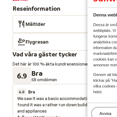
Reseinformation
Denna webb
Måltider
Dessa är små 
webbplats. Vi
fungerar korr
Flygresan
analytiska coo
information d
Vad våra gäster tycker
marknadsförin
cookies kan vi
Det här är 100 % äkta kundrecensioner som verkligen 
annonser mer 
Bra
6.9
Genom att kli
58 omdömen
klickar på "Ha
vilka cookies 
Bra
25 jan.
6.0
helst.
We saw it was a basic accommodation, however we
We saw it was a basic accommodation, however we
found it was a rather run down building, old furnitu
found it was a rather run down building, old furnitu
and appliances
and appliances
Hantera
Avvisa