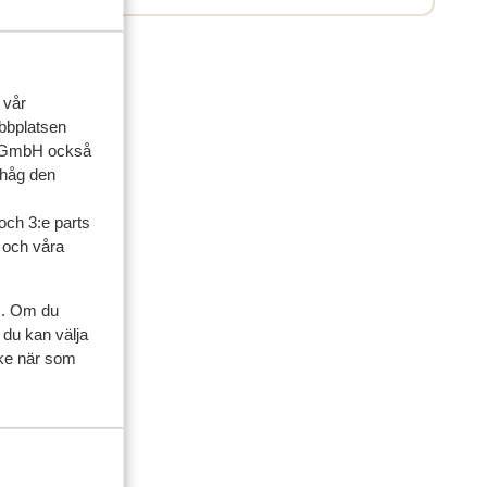
 vår
ebbplatsen
up GmbH också
ihåg den
och 3:e parts
l och våra
ner
s. Om du
 du kan välja
artner
ycke när som
 2026
kan
kan
k
k