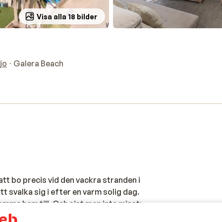
Visa alla 18 bilder
jo
Galera Beach
tt bo precis vid den vackra stranden i
 svalka sig i efter en varm solig dag.
mma hem till. Och sist men inte minst:
nom gångavstånd.