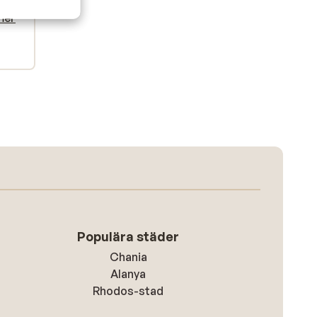
k
k
mer
Populära städer
Chania
Alanya
Rhodos-stad