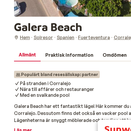
Galera Beach
Hem
Solresor
Spanien
Fuerteventura
Corrale
Allmänt
Praktisk information
Omdömen
Populärt bland resesällskap: partner
På stranden i Corralejo
Nära till affärer och restauranger
Med en svalkande pool
Galera Beach har ett fantastikt läge! Här kommer du a
Corralejo. Dessutom finns det också en vacker pool att
Lägenheterna är snyggt möblerade och trevliga att ko
huvudgatan full av butiker och restauranger ligger i
Läs mer