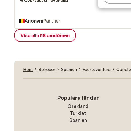
Översätt till svenska
Anonym
Partner
Visa alla 58 omdömen
Hem
Solresor
Spanien
Fuerteventura
Corrale
Populära länder
Grekland
Turkiet
Spanien