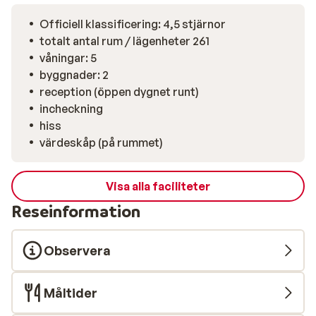
som möter alla olika preferenser, allt ifrån
buffétrestaurang till pizzeria. (maj-september) Under
Officiell klassificering: 4,5 stjärnor
dagen kan du beställa enklare rätter/snacks samt
totalt antal rum / lägenheter 261
svalkande drycker från pool/snacksbaren. Lloret de
våningar: 5
Mar lockar många besökare för dess nattliv, med livliga
byggnader: 2
uteserveringar, mysiga barer och pulserande
reception (öppen dygnet runt)
nattklubbar och diskotek som håller igång till tidiga
incheckning
morgontimmar. Här finns ett brett utbud av
hiss
restauranger allt från tapas till internationella rätter.
värdeskåp (på rummet)
Visa alla faciliteter
Reseinformation
Observera
Måltider