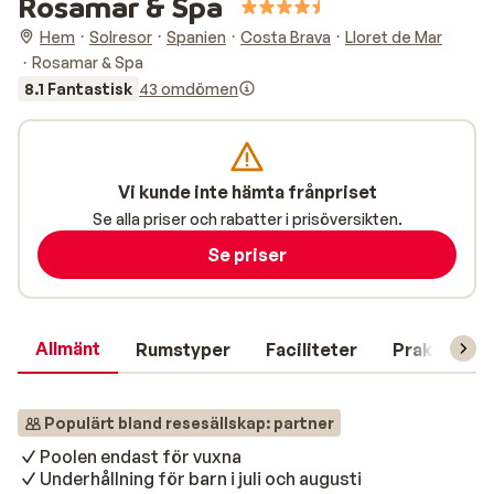
Rosamar & Spa
Hem
Solresor
Spanien
Costa Brava
Lloret de Mar
Rosamar & Spa
8.1 Fantastisk
43 omdömen
Vi kunde inte hämta frånpriset
Se alla priser och rabatter i prisöversikten.
Se priser
Allmänt
Rumstyper
Faciliteter
Praktisk in
Populärt bland resesällskap: partner
Poolen endast för vuxna
Underhållning för barn i juli och augusti