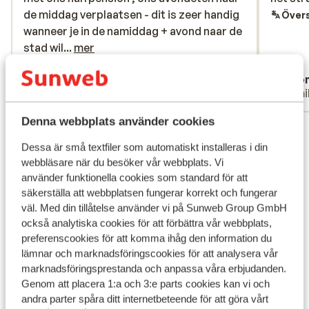
de middag verplaatsen - dit is zeer handig
de middag verplaatsen - dit is zeer handig
Övers
wanneer je in de namiddag + avond naar de
wanneer je in de namiddag + avond naar de
stad wil, wat overdag vaak te warm is - wat
stad wil...
mer
wel minder was aan dit hotel waren onze
Översätt till svenska
Anonym
Ano
kamers: op de ene kamer hadden we een
Vänner
Famil
rookgeur wanneer we toekwamen en op de
andere kamer liep het water niet door het
Denna webbplats använder cookies
Visa alla 43 omdömen
putje in de douche , waardoor de
badkamer volledig nat werd. Deze twee
Dessa är små textfiler som automatiskt installeras i din
Läge
webbläsare när du besöker vår webbplats. Vi
zaken hadden we gemeld aan de receptie,
använder funktionella cookies som standard för att
de rookgeur hebben ze goed opgelost,
säkerställa att webbplatsen fungerar korrekt och fungerar
maar we moesten het wel 2x gaan vragen
väl. Med din tillåtelse använder vi på Sunweb Group GmbH
voor ze effectief iets deden. Het
också analytiska cookies för att förbättra vår webbplats,
doucheputje hadden we ook gemeld en
Visa på karta
preferenscookies för att komma ihåg den information du
daar hielpen ze direct mee, maar de
lämnar och marknadsföringscookies för att analysera vår
poetsdienst was wel zeer onvriendelijk en
marknadsföringsprestanda och anpassa våra erbjudanden.
ze verstonden ook geen Engels , waardoor
Genom att placera 1:a och 3:e parts cookies kan vi och
de communicatie heel stroef verliep. Al bij
andra parter spåra ditt internetbeteende för att göra vårt