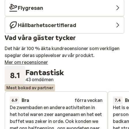
Flygresan
Hållbarhetscertifierad
Vad våra gäster tycker
Det här är 100 % äkta kundrecensioner som verkligen
speglar deras upplevelser av vår produkt.
Mer om recensioner
Fantastisk
8.1
43 omdömen
Mest bokad av partner
Bra
förra veckan
B
6.9
7.4
De zwembaden en andere activiteiten in
De zwembaden en andere activiteiten in
Het is 
Het is 
het hotel waren zeer aangenaam en het eet
het hotel waren zeer aangenaam en het eet
persone
persone
buffet was zeker in orde. Ook konden we
buffet was zeker in orde. Ook konden we
badkame
badkame
met ons halfpension , ons avondeten naar
met ons halfpension , ons avondeten naar
het str
het str