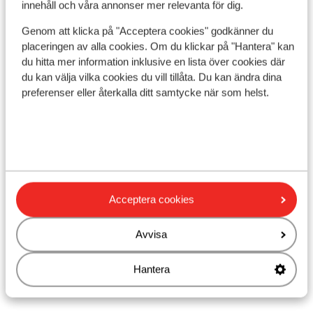
al was het hotel geslaagd , maar de
I området
innehåll och våra annonser mer relevanta för dig.
vriendelijkheid van het personeel (
Separerad från stranden av boulevarden
Genom att klicka på "Acceptera cookies" godkänner du
voornamelijk de poetsdienst ) en de
Avstånd till stranden ca 50 m (sandstrand)
placeringen av alla cookies. Om du klickar på "Hantera" kan
kwaliteit van onze kamers kon wel veel
I centrum
du hitta mer information inklusive en lista över cookies där
beter.
I utkanten av centrum
du kan välja vilka cookies du vill tillåta. Du kan ändra dina
Avstånd till centrum: ca 400 m
preferenser eller återkalla ditt samtycke när som helst.
Avstånd till gamla stadskärnan ca 300 m: meters
är ca 500 m
Avstånd till bargata ca 300 m
Avstånd till flygplats BCN är ca 90 km: GRO är ca
30 km
Avstånd till busshållplats ca 50 m
Acceptera cookies
Närmaste butiker ca 50 m
Närmaste kiosk ca 200 m
Avvisa
Närmaste restaurang ca 0 m
Närmaste apotek ca 150 m
Hantera
Närmaste sjukhus ca 1.5 km