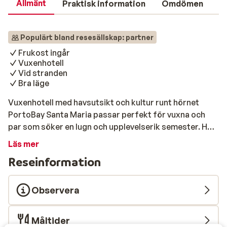
Allmänt
Praktisk information
Omdömen
Populärt bland resesällskap: partner
Frukost ingår
Vuxenhotell
Vid stranden
Bra läge
Vuxenhotell med havsutsikt och kultur runt hörnet
PortoBay Santa Maria passar perfekt för vuxna och
par som söker en lugn och upplevelserik semester. Här
kombineras avkoppling med närhet till Funchals
Läs mer
charmiga centrum – fullt av historia, lokala smaker och
Reseinformation
små kullerstensgator. Du bor i ett vackert område
precis vid havet, i eleganta rum där varje detalj andas
komfort. Strand & pool Poolområdet är en riktig oas.
Observera
Här kan du luta dig tillbaka i en solstol, ta ett dopp och
njuta av den fantastiska utsikten över Madeiras södra
Måltider
kust. För extra avkoppling väntar jacuzzin i hotellets