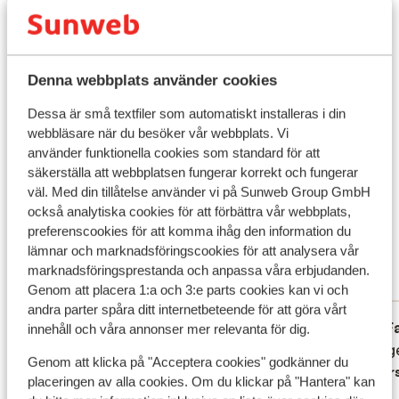
wellness-avdelning. Stranden ligger precis intill, du
behöver endast korsa strandpromenaden. Mat & dryck
Flygresan
Frukost ingår – perfekt för en god start på dagen. Vill
du göra det ännu enklare för dig, finns möjligheten att
Denna webbplats använder cookies
Hållbarhetscertifierad
boka halvpension och njuta av både frukost och
Dessa är små textfiler som automatiskt installeras i din
middag på hotellet. Smidigt, bekvämt och gott!
Vad våra gäster tycker
webbläsare när du besöker vår webbplats. Vi
Omgivningarna I Funchal kan du hitta utsökt lagad mat
använder funktionella cookies som standard för att
av yttersta klass, exklusiva uteställen men samtidigt
Det här är 100 % äkta kundrecensioner som verkligen
säkerställa att webbplatsen fungerar korrekt och fungerar
traditionella små kaffehak, sjudande saluhallar och
speglar deras upplevelser av vår produkt.
väl. Med din tillåtelse använder vi på Sunweb Group GmbH
trånga gränder med kullersten. Du hittar även ett bra
Mer om recensioner
också analytiska cookies för att förbättra vår webbplats,
shopping med märkesbutiker. Atmosfären är lugn och
preferenscookies för att komma ihåg den information du
Fantastisk
8.8
kulturutbudet rikt.
lämnar och marknadsföringscookies för att analysera vår
6 omdömen
marknadsföringsprestanda och anpassa våra erbjudanden.
Mest bokad av partner
Genom att placera 1:a och 3:e parts cookies kan vi och
andra parter spåra ditt internetbeteende för att göra vårt
Fantastisk
19 juli 2025
F
8.7
8.9
innehåll och våra annonser mer relevanta för dig.
Hotel was zeer goed gelegen. Zeer proper
Hotel was zeer goed gelegen. Zeer proper
De geg
De geg
Genom att klicka på "Acceptera cookies" godkänner du
vriendelijk personeel. Wel wat oubollig
vriendelijk personeel. Wel wat oubollig
Övers
placeringen av alla cookies. Om du klickar på "Hantera" kan
zoals de badkamer. Maar dat wisten we op
zoals de badkamer. Maar dat wisten we op