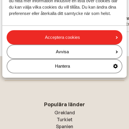
du hitta mer information inklusive en lista över cookies där
voorhand
voorhand
du kan välja vilka cookies du vill tillåta. Du kan ändra dina
Översätt till svenska
preferenser eller återkalla ditt samtycke när som helst.
Darline
Fran
Partner
Part
Acceptera cookies
Visa alla 6 omdömen
Avvisa
Hem
Solresor
Portugal
Madeira
Funchal
Hantera
PortoBay Santa Maria Hotel - endast vuxna
Populära länder
Grekland
Turkiet
Spanien