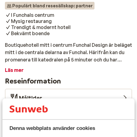
Populärt bland resesällskap: partner
I Funchals centrum
Mysig restaurang
Trendigt & modernt hotell
Bekvämt boende
Boutiquehotell mitt i centrum Funchal Design är beläget
mitt i de centrala delarna av Funchal. Härifrån kan du
promenera till katedralen på 5 minuter och du har
trevliga butiker och restauranger inom räckhåll.
Läs mer
Rummen är modernt inredda. Här i hotellsängen
Reseinformation
kommer du sova gott och kan koppla av efter en dag
med utflykter och intryck. Mat & dryck En god frukost
serveras varje morgon i hotellets restaurang. Du kan
Måltider
även äta en trevlig middag på hotellet. Internationella
och lokala specialiteter serveras i den attraktiva
Flygresan
restaurangen. Omgivningarna I Funchal kan du hitta
utsökt lagad mat av yttersta klass, exklusiva uteställen
Vad våra gäster tycker
Denna webbplats använder cookies
men samtidigt traditionella små kaffehak, sjudande