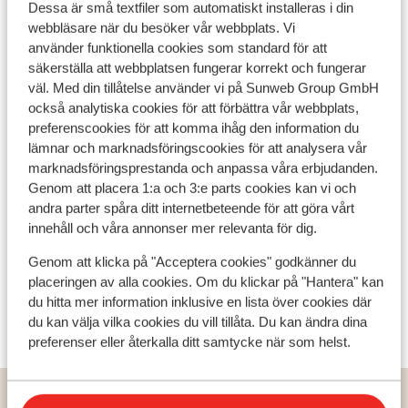
Dessa är små textfiler som automatiskt installeras i din
saluhallar och trånga gränder med kullersten. Du hittar
Det här är 100 % äkta kundrecensioner som verkligen
webbläsare när du besöker vår webbplats. Vi
även ett bra shopping med märkesbutiker. Atmosfären
speglar deras upplevelser av vår produkt.
använder funktionella cookies som standard för att
är lugn och kulturutbudet rikt.
Mer om recensioner
säkerställa att webbplatsen fungerar korrekt och fungerar
Mest bokad av partner
väl. Med din tillåtelse använder vi på Sunweb Group GmbH
också analytiska cookies för att förbättra vår webbplats,
Fantastisk
19 juni 2026
8.4
preferenscookies för att komma ihåg den information du
Prima, de kamer wordt goed schoongemaakt.
Prima, de kamer wordt goed schoongemaakt.
lämnar och marknadsföringscookies för att analysera vår
Geen ongedierte gevonden. Personeel heel
Geen ongedierte gevonden. Personeel heel
marknadsföringsprestanda och anpassa våra erbjudanden.
vriendelijk. Het hotel op loop afstand van het
vriendelijk. Het hotel op loop afstand van het
Genom att placera 1:a och 3:e parts cookies kan vi och
centrum. Super
centrum. Super
andra parter spåra ditt internetbeteende för att göra vårt
Översätt till svenska
innehåll och våra annonser mer relevanta för dig.
Anonym
Genom att klicka på "Acceptera cookies" godkänner du
Partner
placeringen av alla cookies. Om du klickar på "Hantera" kan
du hitta mer information inklusive en lista över cookies där
Visa alla 1 omdömen
du kan välja vilka cookies du vill tillåta. Du kan ändra dina
preferenser eller återkalla ditt samtycke när som helst.
Hem
Solresor
Portugal
Madeira
Funchal