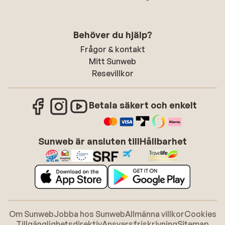
Behöver du hjälp?
Frågor & kontakt
Mitt Sunweb
Resevillkor
Betala säkert och enkelt
Sunweb är ansluten till
Hållbarhet
Om Sunweb
Jobba hos Sunweb
Allmänna villkor
Cookies
Tillgänglighetsdirektiv
Ansvarsfriskrivning
Sitemap