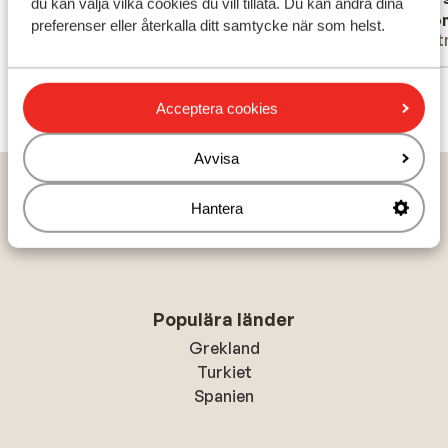
du kan välja vilka cookies du vill tillåta. Du kan ändra dina
Anonym
Ano
preferenser eller återkalla ditt samtycke när som helst.
Familj
Part
Visa alla 118 omdömen
Acceptera cookies
Avvisa
Hem
Solresor
Portugal
Madeira
Funchal
Duas Torres Apartments
Hantera
Populära länder
Grekland
Turkiet
Spanien