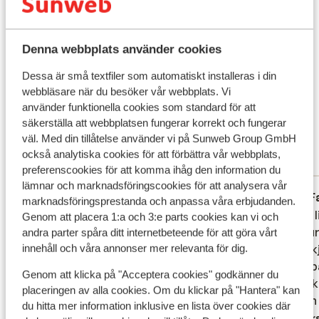
för att promenera en liten bit till kan du utforska Praia
Flygresan
Formosa strand och ta en simtur där. Mat & dryck Din
Vad våra gäster tycker
vistelse inkluderar inga måltider men det är möjligt att
Denna webbplats använder cookies
boka med frukost. Omgivningar Lägenhetshotellet
Det här är 100 % äkta kundrecensioner som verkligen
ligger något utanför Funchals gamla stad.
Dessa är små textfiler som automatiskt installeras i din
speglar deras upplevelser av vår produkt.
webbläsare när du besöker vår webbplats. Vi
Restauranger, barer och butiker finns i anslutning till
Mer om recensioner
använder funktionella cookies som standard för att
ditt boende. Vill du utforska området närmre finner du
Fantastisk
säkerställa att webbplatsen fungerar korrekt och fungerar
en busshållplats 100 meter från Duas Torres
8.2
väl. Med din tillåtelse använder vi på Sunweb Group GmbH
Apartments.
118 omdömen
också analytiska cookies för att förbättra vår webbplats,
Mest bokad av partner
preferenscookies för att komma ihåg den information du
lämnar och marknadsföringscookies för att analysera vår
Bra
för 3 veckor sedan
F
7.9
8.0
marknadsföringsprestanda och anpassa våra erbjudanden.
Goede locatie. Goede voorzieningen,
Goede locatie. Goede voorzieningen,
Mooie l
Mooie l
Genom att placera 1:a och 3:e parts cookies kan vi och
appartement fijn, goede winkels in de
appartement fijn, goede winkels in de
de deur
de deur
andra parter spåra ditt internetbeteende för att göra vårt
innehåll och våra annonser mer relevanta för dig.
buurt.Zwembad was top.
buurt.Zwembad was top.
muziekj
muziekj
Parkeergelegenheid. Alleen jammer dat we
Parkeergelegenheid. Alleen jammer dat we
zwembad
zwembad
Genom att klicka på "Acceptera cookies" godkänner du
geen kamer op dezelfde verdieping
geen kamer op dezelfde verdieping
heerli
heerli
placeringen av alla cookies. Om du klickar på "Hantera" kan
konden krijgen..
konden krijgen..
is geen
is geen
du hitta mer information inklusive en lista över cookies där
Översätt till svenska
Övers