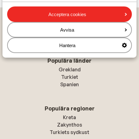
Acceptera cookies
Hem
Solresor
Kroatien
Dalmatia
Brac Island - Postira
Hotel Pastura
Avvisa
Hantera
Populära länder
Grekland
Turkiet
Spanien
Populära regioner
Kreta
Zakynthos
Turkiets sydkust