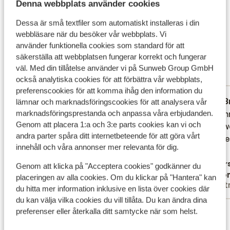
Denna webbplats använder cookies
Precis utanför hotellområdet finns både en
Det här är 100 % äkta kundrecensioner som verkligen
klapperstensstrand och badplatåer. Klapperstenen
speglar deras upplevelser av vår produkt.
Dessa är små textfiler som automatiskt installeras i din
gör det turkosblå vattnet kristallklart och perfekt för
Mer om recensioner
webbläsare när du besöker vår webbplats. Vi
snorkling. Badskor kan vara skönt att ha och finns att
använder funktionella cookies som standard för att
Fantastisk
8
köpa på plats.
säkerställa att webbplatsen fungerar korrekt och fungerar
6 omdömen
väl. Med din tillåtelse använder vi på Sunweb Group GmbH
Mest bokad av partner
också analytiska cookies för att förbättra vår webbplats,
preferenscookies för att komma ihåg den information du
Fantastisk
27 sep. 2025
B
9.7
6.4
lämnar och marknadsföringscookies för att analysera vår
marknadsföringsprestanda och anpassa våra erbjudanden.
We kregen een upgrate van hotelkamer
We kregen een upgrate van hotelkamer
Accomm
Accomm
Genom att placera 1:a och 3:e parts cookies kan vi och
naar appartement,met prachtig uitzicht
naar appartement,met prachtig uitzicht
Medewer
Medewer
andra parter spåra ditt internetbeteende för att göra vårt
over de haven van Postira!Heerlijk ontbijt
over de haven van Postira!Heerlijk ontbijt
merkte 
merkte 
innehåll och våra annonser mer relevanta för dig.
en leuke restaurantjes dichtbij.
en leuke restaurantjes dichtbij.
loopt.
loopt.
Översätt till svenska
Övers
Genom att klicka på "Acceptera cookies" godkänner du
Tiète Herder
Ano
placeringen av alla cookies. Om du klickar på "Hantera" kan
Partner
Part
du hitta mer information inklusive en lista över cookies där
du kan välja vilka cookies du vill tillåta. Du kan ändra dina
Visa alla 6 omdömen
preferenser eller återkalla ditt samtycke när som helst.