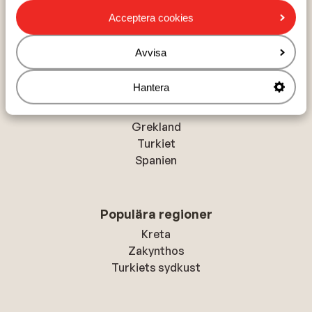
Hem
Solresor
Italien
Kroatien
Dubrovnik kusten
Acceptera cookies
Korčula Island
Port 9 Apartments
Avvisa
Hantera
Populära länder
Grekland
Turkiet
Spanien
Populära regioner
Kreta
Zakynthos
Turkiets sydkust