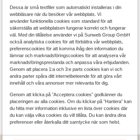
för familjer. Frukosten ingår i din vistelse och du har
Dessa är små textfiler som automatiskt installeras i din
Vad våra gäster tycker
även möjlighet att boka med frukost, halvpension eller
webbläsare när du besöker vår webbplats. Vi
enkel All Inclusive där alla måltider och drycker ingår.
använder funktionella cookies som standard för att
Det här är 100 % äkta kundrecensioner som verkligen
säkerställa att webbplatsen fungerar korrekt och fungerar
speglar deras upplevelser av vår produkt.
väl. Med din tillåtelse använder vi på Sunweb Group GmbH
Mer om recensioner
också analytiska cookies för att förbättra vår webbplats,
preferenscookies för att komma ihåg den information du
lämnar och marknadsföringscookies för att analysera vår
marknadsföringsprestanda och anpassa våra erbjudanden.
Genom att placera 1:a och 3:e parts cookies kan vi och
andra parter spåra ditt internetbeteende för att göra vårt
innehåll och våra annonser mer relevanta för dig.
Genom att klicka på "Acceptera cookies" godkänner du
placeringen av alla cookies. Om du klickar på "Hantera" kan
du hitta mer information inklusive en lista över cookies där
Visa alla 0 omdömen
du kan välja vilka cookies du vill tillåta. Du kan ändra dina
preferenser eller återkalla ditt samtycke när som helst.