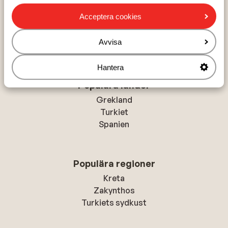
Hem
Solresor
Italien
Kroatien
Dalmatia
Acceptera cookies
Makarska
Biokovo Hotel
Avvisa
Hantera
Populära länder
Grekland
Turkiet
Spanien
Populära regioner
Kreta
Zakynthos
Turkiets sydkust