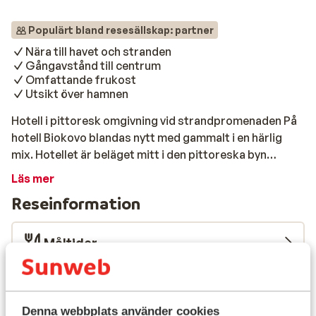
Populärt bland resesällskap: partner
Nära till havet och stranden
Gångavstånd till centrum
Omfattande frukost
Utsikt över hamnen
Hotell i pittoresk omgivning vid strandpromenaden På
hotell Biokovo blandas nytt med gammalt i en härlig
mix. Hotellet är beläget mitt i den pittoreska byn
Makarska direkt vid den fina klapperstensstranden.
Läs mer
Här njuter du av fräscha faciliteter och god mat i
Reseinformation
hotellets populära à la carte-restaurang. När du vill
svalka dig är det bara några minuters promenad till den
härliga klapperstensstranden med kristallklart vatten.
Måltider
Strand Bara några minuters promenad från hotellet
hittar du den fina klapperstensstranden med sitt
Flygresan
härliga kristallklara vatten. När du blir hungrig eller
törstig är det nära till kaféer och restauranger längs
Denna webbplats använder cookies
Vad våra gäster tycker