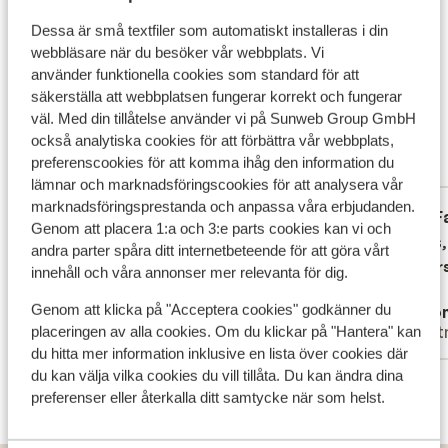
med strandpromenaden och i byn. Längs med
Dessa är små textfiler som automatiskt installeras i din
dalmatiska kusten badar man främst från
Det här är 100 % äkta kundrecensioner som verkligen
webbläsare när du besöker vår webbplats. Vi
klapperstenstränder, klippor och badbryggor vilket
speglar deras upplevelser av vår produkt.
använder funktionella cookies som standard för att
gör att badskor kan rekommenderas och de finns att
Mer om recensioner
säkerställa att webbplatsen fungerar korrekt och fungerar
köpa på plats. Mat & dryck På hotell Biokovo njuter du
Fantastisk
väl. Med din tillåtelse använder vi på Sunweb Group GmbH
8.2
av god mat i à la carte-restaurangen som är populär
också analytiska cookies för att förbättra vår webbplats,
7 omdömen
både bland turister och boende i byn. Hotellet har även
preferenscookies för att komma ihåg den information du
Mest bokad av partner
en bufférestaurang för den som inte vill bestämma sig
lämnar och marknadsföringscookies för att analysera vår
för en rätt. Omgivningarna I Kroatien äter man mycket
marknadsföringsprestanda och anpassa våra erbjudanden.
Fantastisk
28 sep. 2024
F
9.7
8.0
grillat, både kött och fisk, och så även här i byarna
Genom att placera 1:a och 3:e parts cookies kan vi och
Mycket rent och fräscht. Superbra läge.
Mycket rent och fräscht. Superbra läge.
Netjes,
Netjes,
längs Makarska Rivieran. Makarska är huvudorten och
andra parter spåra ditt internetbeteende för att göra vårt
Trevlig personal och god mat i
Trevlig personal och god mat i
Övers
innehåll och våra annonser mer relevanta för dig.
här har du ett stort utbud av restauranger, barer och
restaurangen.
restaurangen.
mataffärer. Baska Voda är mindre och de flesta
Genom att klicka på "Acceptera cookies" godkänner du
Edita
Ano
restaurangerna och kaféerna ligger längs med
Partner
Part
placeringen av alla cookies. Om du klickar på "Hantera" kan
strandpromenaden och runt den mysiga hamnen.
du hitta mer information inklusive en lista över cookies där
Tucepi är ännu lite mindre och här hittar du barer och
du kan välja vilka cookies du vill tillåta. Du kan ändra dina
Visa alla 7 omdömen
små restauranger intill stranden.
preferenser eller återkalla ditt samtycke när som helst.