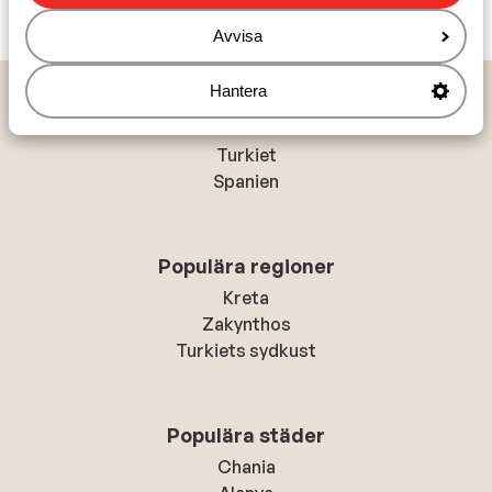
Avvisa
Hantera
Populära länder
Grekland
Turkiet
Spanien
Populära regioner
Kreta
Zakynthos
Turkiets sydkust
Populära städer
Chania