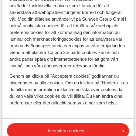
använder funktionella cookies som standard för att
säkerställa att webbplatsen fungerar korrekt och fungerar
väl. Med din tillåtelse använder vi på Sunweb Group GmbH
också analytiska cookies för att förbättra vår webbplats,
preferenscookies för att komma ihåg den information du
lämnar och marknadsföringscookies för att analysera vår
Därför ska du välja ett Stella-hotell
marknadsföringsprestanda och anpassa våra erbjudanden.
Genom att placera 1:a och 3:e parts cookies kan vi och
Vackra 4- och 5-stjärniga hotell på Kreta
andra parter spåra ditt internetbeteende för att göra vårt
innehåll och våra annonser mer relevanta för dig.
Bra läge nära stranden
Stora poolområden
Genom att klicka på "Acceptera cookies" godkänner du
placeringen av alla cookies. Om du klickar på "Hantera" kan
du hitta mer information inklusive en lista över cookies där
du kan välja vilka cookies du vill tillåta. Du kan ändra dina
preferenser eller återkalla ditt samtycke när som helst.
Acceptera cookies