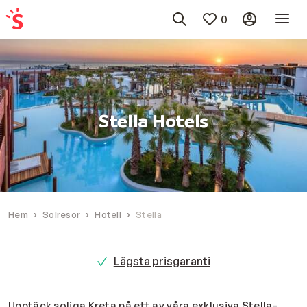
0
Stella Hotels
Hem
Solresor
Hotell
Stella
Lägsta prisgaranti
Upptäck soliga Kreta på ett av våra exklusiva Stella-