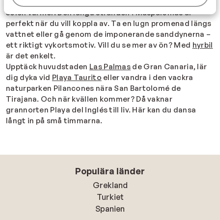
Beställ färsk fisk eller prova lokala delikatesser medan
solen värmer. Den långa stranden i Maspalomas är
perfekt när du vill koppla av. Ta en lugn promenad längs
vattnet eller gå genom de imponerande sanddynerna –
ett riktigt vykortsmotiv. Vill du se mer av ön? Med
hyrbil
är det enkelt.
Upptäck huvudstaden
Las Palmas
de Gran Canaria, lär
dig dyka vid
Playa Taurito
eller vandra i den vackra
naturparken Pilancones nära San Bartolomé de
Tirajana. Och när kvällen kommer? Då vaknar
grannorten Playa del Inglés till liv. Här kan du dansa
långt in på små timmarna.
Populära länder
Grekland
Turkiet
Spanien