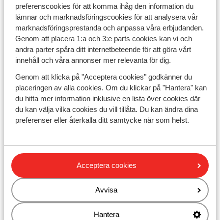
preferenscookies för att komma ihåg den information du
Föreställ dig att vakna upp nära stranden, med utsikt
lämnar och marknadsföringscookies för att analysera vår
över den 68 meter höga fyren i Maspalomas. Bara några
marknadsföringsprestanda och anpassa våra erbjudanden.
steg – sedan känner du sanden mellan tårna.
Genom att placera 1:a och 3:e parts cookies kan vi och
Maspalomas på Gran Canaria är fullt av möjligheter.
andra parter spåra ditt internetbeteende för att göra vårt
Här väntar hotell som passar perfekt för en
innehåll och våra annonser mer relevanta för dig.
familjesemester
. Barnen kan plaska i poolen, det finns
underhållning för alla åldrar och rummen är rymliga och
Genom att klicka på "Acceptera cookies" godkänner du
bekväma. Allt för en semester där hela familjen kan
placeringen av alla cookies. Om du klickar på "Hantera" kan
koppla av. Reser du med någon du tycker extra mycket
du hitta mer information inklusive en lista över cookies där
om? Välj ett charmigt boutiquehotell. När solen går ner
du kan välja vilka cookies du vill tillåta. Du kan ändra dina
över de gyllene sanddynerna är stämningen svår att slå.
preferenser eller återkalla ditt samtycke när som helst.
Enkelt, varmt och riktigt romantiskt.
Semesteraktiviteter i Maspalomas
Acceptera cookies
I Maspalomas är semesterkänslan alltid nära. Du
behöver knappt lämna hotellet för att hitta något att
uppleva. Strosa genom stadens centrum. Här väntar
Avvisa
färgglada butiker, livliga uteserveringar och
restauranger fyllda av dofter från det spanska köket.
Hantera