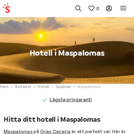
0
Hotell i Maspalomas
Hem
Solresor
Hotell
Spanien
Maspalomas
Lägsta prisgaranti
Hitta ditt hotell i Maspalomas
Maspalomas
på
Gran Canaria
är ett perfekt val. Här är