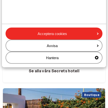
Unikt och autentiskt
Gästfria värdar
Acceptera cookies
Lugnt läge
Mysiga bonede
Avvisa
Läs mer om Secrets
Hantera
Se alla våra Secrets hotell
Boutique