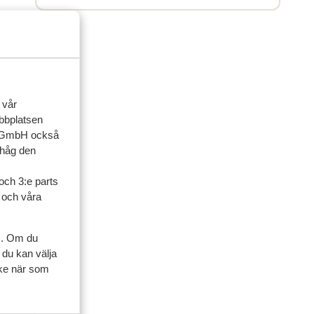
 vår
ebbplatsen
up GmbH också
ihåg den
och 3:e parts
l och våra
s. Om du
ner
 du kan välja
ycke när som
artner