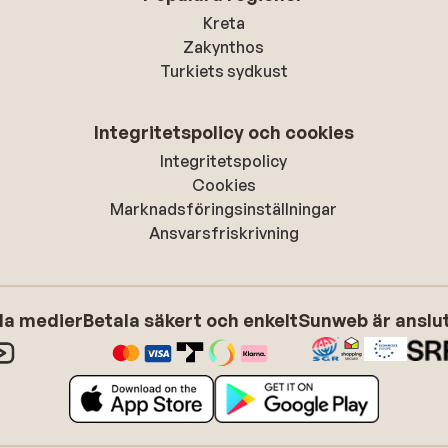
Kreta
Zakynthos
Turkiets sydkust
Integritetspolicy och cookies
Integritetspolicy
Cookies
Marknadsföringsinställningar
Ansvarsfriskrivning
ala medier
Betala säkert och enkelt
Sunweb är anslute