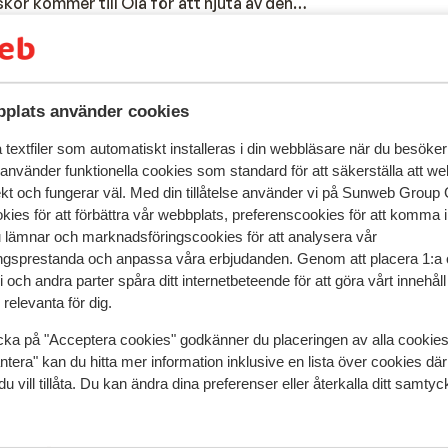
skor kommer till Oia för att njuta av den
rån poolterrassen till detta hisnande
erna har utsikt över öarna Ios, Sikinos,
 unik upplevelse att bo i denna
och byggdes när det var lättare att gräva i
plats använder cookies
iden var det trots allt bara möjligt med
ts och du kan njuta av den vackraste
textfiler som automatiskt installeras i din webbläsare när du besöker
femton minuters promenad. Byn ligger på en
 använder funktionella cookies som standard för att säkerställa att w
ekt och fungerar väl. Med din tillåtelse använder vi på Sunweb Gro
st fotograferade delen av Santorini. När
kies för att förbättra vår webbplats, preferenscookies för att komma 
u att förstå varför: de små vita husen
u lämnar och marknadsföringscookies för att analysera vår
tt hav är verkligen förtrollande.
gsprestanda och anpassa våra erbjudanden. Genom att placera 1:a 
 och andra parter spåra ditt internetbeteende för att göra vårt innehål
relevanta för dig.
cka på "Acceptera cookies" godkänner du placeringen av alla cookie
speglar deras upplevelser av vår produkt.
Mer om recensio
ntera" kan du hitta mer information inklusive en lista över cookies där
du vill tillåta. Du kan ändra dina preferenser eller återkalla ditt samt
Mest bokad av p