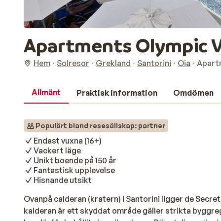
Apartments Olympic Vi
Hem
Solresor
Grekland
Santorini
Oia
Apartm
Allmänt
Praktisk information
Omdömen
Populärt bland resesällskap: partner
Endast vuxna (16+)
Vackert läge
Unikt boende på 150 år
Fantastisk upplevelse
Hisnande utsikt
Ovanpå calderan (kratern) i Santorini ligger de Secr
kalderan är ett skyddat område gäller strikta byggre