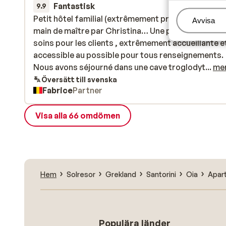
Fantastisk
för 2 veckor s
9.9
Petit hôtel familial (extrêmement propre!!!) tenu d
Petit hôtel familial (extrêmement propre!!!) tenu d
Hantera
Avvisa
main de maître par Christina… Une patronne aux pe
main de maître par Christina… Une patronne aux pe
soins pour les clients , extrêmement accueillante e
soins pour les clients , extrêmement accueillante e
accessible au possible pour tous renseignements.
accessible au possible pour tous renseignements.
Nous avons séjourné dans une cave troglodyte… L
Nous avons séjourné dans une cave troglodyt...
me
vue était à tomber par terre! Nous y retournerons 
Översätt till svenska
Fabrice
Partner
coup sûr!!!
Visa alla 66 omdömen
Hem
Solresor
Grekland
Santorini
Oia
Apart
Populära länder