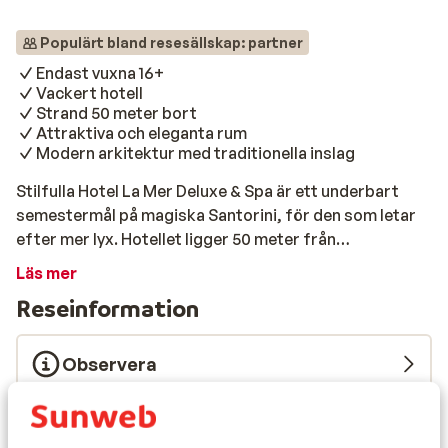
Populärt bland resesällskap: partner
Endast vuxna 16+
Vackert hotell
Strand 50 meter bort
Attraktiva och eleganta rum
Modern arkitektur med traditionella inslag
Stilfulla Hotel La Mer Deluxe & Spa är ett underbart
semestermål på magiska Santorini, för den som letar
efter mer lyx. Hotellet ligger 50 meter från
sandstranden i Kamari, men att sola vid en av de två
Läs mer
poolerna är ett toppen sätt att spendera dagen på. Den
Reseinformation
chica arkitekturen är verkligen vacker. Den vita
exteriören gör det ännu vitare med det klarblå
poolvattnet, trädgårdens grönska och de grå
Observera
naturstenarna. Rummen känns som en oas av lugn.
Användningen av mestadels ljusa färger och tillägget
Måltider
av traditionella kykladiska element, gör att interiören