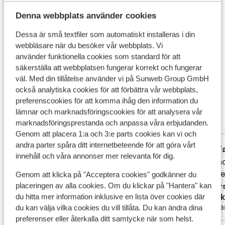
ger ett lugn. Om du fortfarande känner dig lite spänd
efter en härlig solig dag, rekommenderas ett besök till
Denna webbplats använder cookies
Flygresan
hotellets wellness-avdelning. I jacuzzin, bastun eller
Dessa är små textfiler som automatiskt installeras i din
Vad våra gäster tycker
hamam kan du koppla av fullt ut. För sportentusiaster,
webbläsare när du besöker vår webbplats. Vi
som föredrar att vara aktiva och koppla av, finns det
använder funktionella cookies som standard för att
Det här är 100 % äkta kundrecensioner som verkligen
även en squashbana. Hotel La Mer Deluxe & Spa står för
säkerställa att webbplatsen fungerar korrekt och fungerar
speglar deras upplevelser av vår produkt.
ren njutning under din semester.
väl. Med din tillåtelse använder vi på Sunweb Group GmbH
Mer om recensioner
också analytiska cookies för att förbättra vår webbplats,
Fantastisk
preferenscookies för att komma ihåg den information du
8.6
lämnar och marknadsföringscookies för att analysera vår
14 omdömen
marknadsföringsprestanda och anpassa våra erbjudanden.
Mest bokad av partner
Genom att placera 1:a och 3:e parts cookies kan vi och
andra parter spåra ditt internetbeteende för att göra vårt
Fantastisk
6 juni 2026
F
9.3
9.0
innehåll och våra annonser mer relevanta för dig.
Très belle chambre et très propre.
Très belle chambre et très propre.
Mooi ho
Mooi ho
vriende
vriende
Översätt till svenska
Genom att klicka på "Acceptera cookies" godkänner du
placeringen av alla cookies. Om du klickar på "Hantera" kan
Övers
David et Laetitia
Sask
du hitta mer information inklusive en lista över cookies där
Partner
Ens
du kan välja vilka cookies du vill tillåta. Du kan ändra dina
preferenser eller återkalla ditt samtycke när som helst.