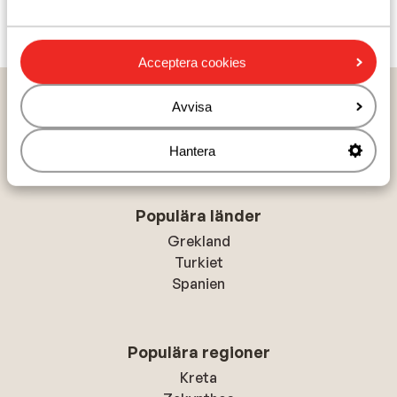
Visa alla 14 omdömen
Acceptera cookies
Hem
Solresor
Grekland
Santorini
Kamari
Avvisa
Hotel La Mer Deluxe & Spa
Hantera
Populära länder
Grekland
Turkiet
Spanien
Populära regioner
Kreta