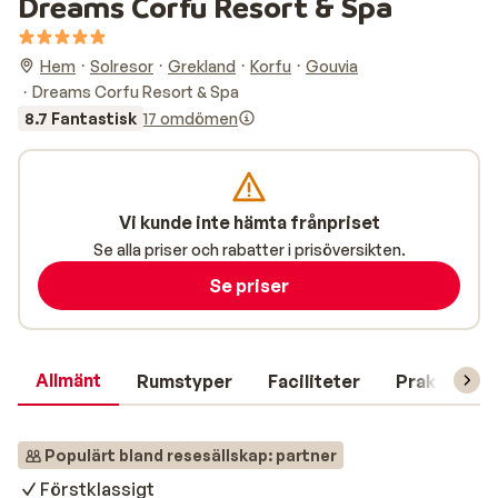
Dreams Corfu Resort & Spa
Hem
Solresor
Grekland
Korfu
Gouvia
Dreams Corfu Resort & Spa
8.7 Fantastisk
17 omdömen
Vi kunde inte hämta frånpriset
Se alla priser och rabatter i prisöversikten.
Se priser
Allmänt
Rumstyper
Faciliteter
Praktisk in
Populärt bland resesällskap: partner
Förstklassigt