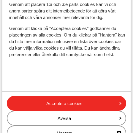
Genom att placera 1:a och 3:e parts cookies kan vi och
andra parter spåra ditt internetbeteende för att göra vårt
Visa på karta
innehåll och våra annonser mer relevanta för dig.
Genom att klicka på "Acceptera cookies" godkänner du
placeringen av alla cookies. Om du klickar på "Hantera" kan
du hitta mer information inklusive en lista över cookies där
du kan välja vilka cookies du vill tillåta. Du kan ändra dina
I området
preferenser eller återkalla ditt samtycke när som helst.
Vid stranden (strandstol)
I centrum
Avstånd till gamla stadskärnan corfu town är ca 8
km
Avstånd till flygplats ca 8 km
Avstånd till hamnen ca 2 km
Avstånd till busshållplats ca 200 m: till Corfu
Acceptera cookies
town, Ipsos, Dassia, Paleokastritsa
Avstånd till uttagsautomat ca 200 m
Avvisa
Närmaste butiker ca 200 m
Närmaste kiosk ca 200 m