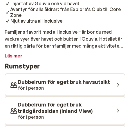
I hjärtat av Gouvia och vid havet
Äventyr för alla åldrar: från Explore's Club till Core
Zone
Njut av ultra all inclusive
Familjens favorit med all inclusive Här bor du med
vackra vyer över havet och bukten i Gouvia. Hotellet är
en riktig pärla för barnfamiljer med många aktiviteter
och stora ytor. Det inbjudande poolområdet som ligger
Läs mer
direkt ovanför stranden lockar till många glada bad för
Rumstyper
både vuxna och barn. Bo i en charmig bungalow i
hotellets sköna trädgård, väljer du till havsutsikt får du
det lite extra bra. Strand & pool Direkt ovanför
Dubbelrum för eget bruk havsutsikt
stranden ligger hotellets huvudpool där du kan vara
för 1 person
med på olika aktiviteter eller bara slappna av på en
solstol med en bra bok. För de små barnen finns en
Dubbelrum för eget bruk
separat barnpool där de kan plaska och busa.
trädgårdssidan (Inland View)
Poolrestaurangen serverar lunch och snacks under
för 1 person
dagen så du slipper vara hungrig. Högre upp på
området ligger hotellets andra poolområde med en