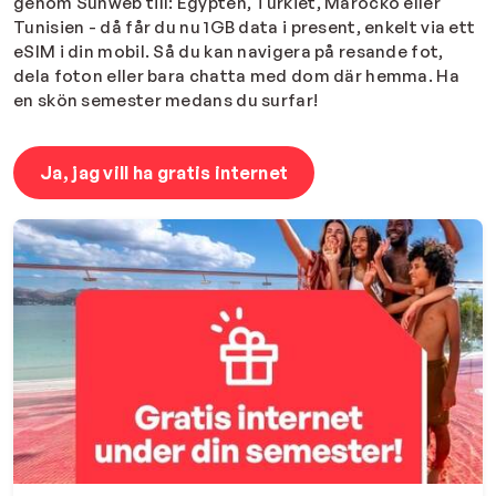
genom Sunweb till: Egypten, Turkiet, Marocko eller
Tunisien - då får du nu 1GB data i present, enkelt via ett
eSIM i din mobil. Så du kan navigera på resande fot,
dela foton eller bara chatta med dom där hemma. Ha
en skön semester medans du surfar!
Ja, jag vill ha gratis internet