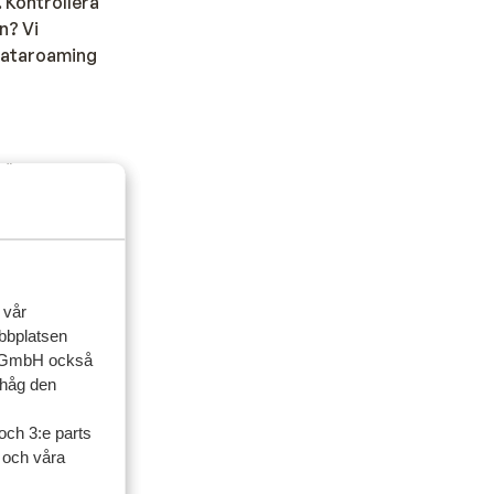
 Kontrollera
n? Vi
 dataroaming
höver en
ger detta
ngen.
 vår
ebbplatsen
up GmbH också
ihåg den
och 3:e parts
l och våra