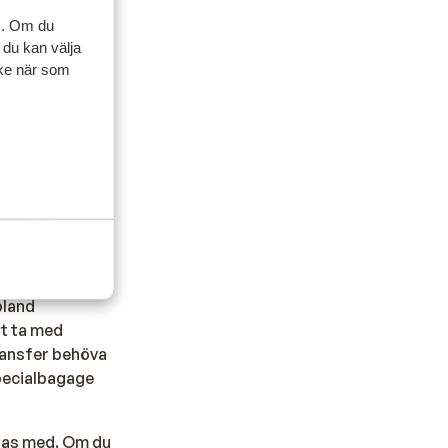
s. Om du
 du kan välja
ycke när som
tta. Vi
information.
bland
tt ta med
transfer behöva
specialbagage
 tas med. Om du