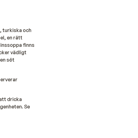
, turkiska och
el, en rätt
Linssoppa finns
cker vädligt
 en söt
serverar
att dricka
lägenheten. Se