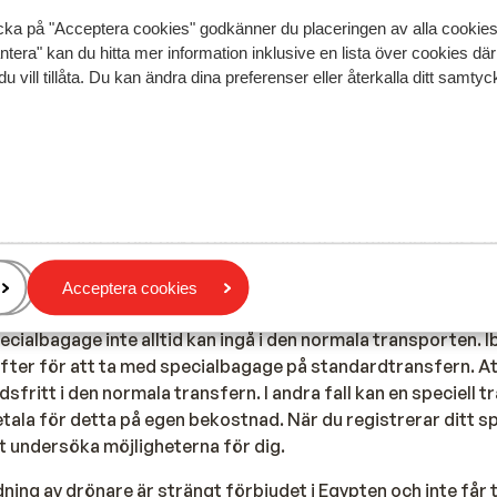
cka på "Acceptera cookies" godkänner du placeringen av alla cookie
ntera" kan du hitta mer information inklusive en lista över cookies där
ler wakeboard
du vill tillåta. Du kan ändra dina preferenser eller återkalla ditt samt
ecialbagage är det också nödvändigt att du meddelar oss de
era ditt specialbagage åt dig för överföring.
Acceptera cookies
ndra flygbolag än Transavia, vänligen kontakta oss för mer 
ecialbagage inte alltid kan ingå i den normala transporten. I
ifter för att ta med specialbagage på standardtransfern. A
fritt i den normala transfern. I andra fall kan en speciell 
tala för detta på egen bekostnad. När du registrerar ditt 
t undersöka möjligheterna för dig.
ning av drönare är strängt förbjudet i Egypten och inte får