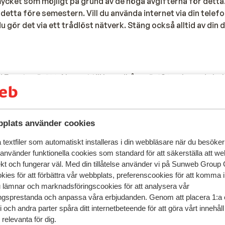
ycket som möjligt på grund av de höga avgifterna för detta.
etta före semestern. Vill du använda internet via din telefo
gör det via ett trådlöst nätverk. Stäng också alltid av din
 Egypten är 122. Numret till brandkåren är 180 och om du be
3.
plats använder cookies
bagage kan du ange detta under onlinebokningen. Om du an
 bli kontaktad av en anställd på Contact Centre efter bokni
textfiler som automatiskt installeras i din webbläsare när du besöker
 att gå igenom proceduren med dig.
 använder funktionella cookies som standard för att säkerställa att w
ekt och fungerar väl. Med din tillåtelse använder vi på Sunweb Gro
lista över ovanligt bagage som du kan ta med dig:
kies för att förbättra vår webbplats, preferenscookies för att komma 
u lämnar och marknadsföringscookies för att analysera vår
gsprestanda och anpassa våra erbjudanden. Genom att placera 1:a 
 och andra parter spåra ditt internetbeteende för att göra vårt innehål
relevanta för dig.