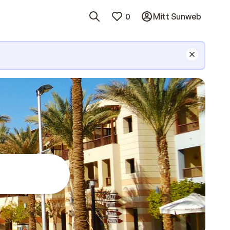
0
Mitt Sunweb