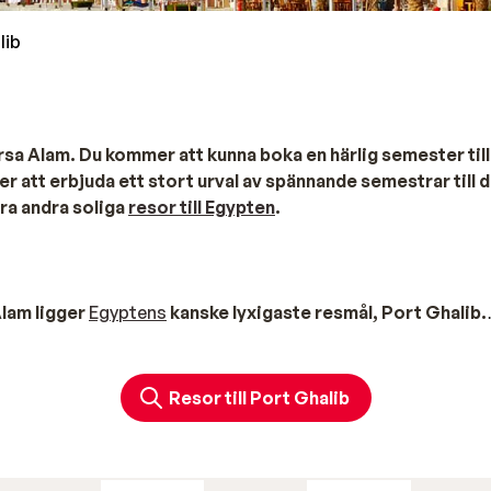
lib
arsa Alam. Du kommer att kunna boka en härlig semester till
r att erbjuda ett stort urval av spännande semestrar till 
åra andra soliga
resor till Egypten
.
Alam ligger
Egyptens
kanske lyxigaste resmål, Port Ghalib.
de senaste åren. Låt dig förbluffas av de färgglada taken o
trädgårdar i varje hörn, och Port Ghalibs strand är ett ri
Resor till Port Ghalib