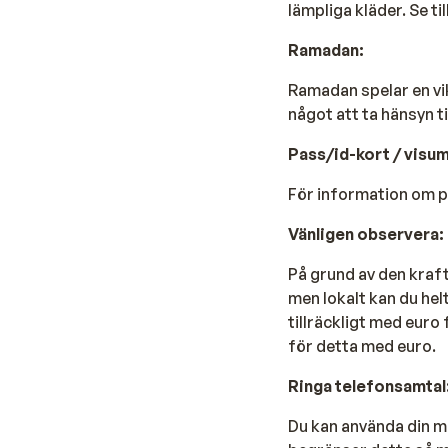
lämpliga kläder. Se ti
Ramadan:
Ramadan spelar en vikt
något att ta hänsyn t
Pass/id-kort / v
isum
För information om 
Vänligen observera:
På grund av den krafti
men lokalt kan du helt
tillräckligt med euro
för detta med euro.
Ringa telefonsamtal
Du kan använda din m