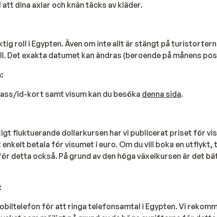
ll att dina axlar och knän täcks av kläder.
ig roll i Egypten. Även om inte allt är stängt på turistortern
ill. Det exakta datumet kan ändras (beroende på månens posi
:
pass/id-kort samt visum kan du besöka
denna sida
.
gt fluktuerande dollarkursen har vi publicerat priset för vis
 enkelt betala för visumet i euro. Om du vill boka en utflykt,
 för detta också. På grund av den höga växelkursen är det bät
:
obiltelefon för att ringa telefonsamtal i Egypten. Vi rekom