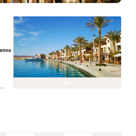
denna
ch de
ktigt