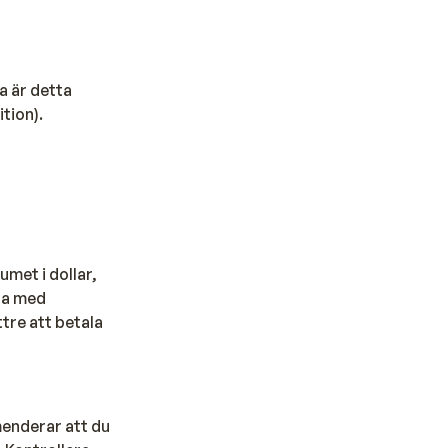
a är detta
tion).
umet i dollar,
 ta med
tre att betala
menderar att du