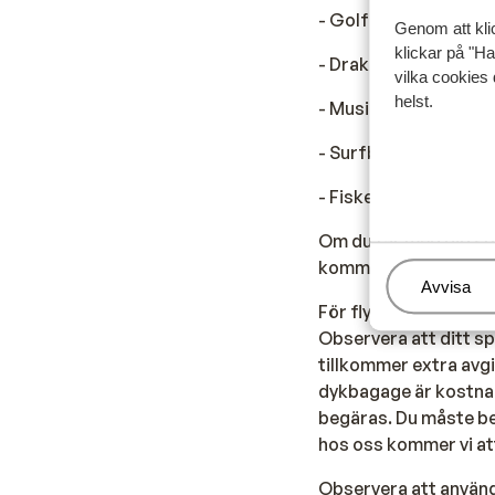
- Golfutrustning
Genom att kli
klickar på "Ha
- Drake, vågbräda el
vilka cookies 
helst.
- Musikinstrument
- Surfbräda
- Fiskeutrustning
Om du tar med dig sp
kommer då att registr
Hantera
Avvisa
För flygningar med a
Observera att ditt sp
tillkommer extra avg
dykbagage är kostnads
begäras. Du måste be
hos oss kommer vi at
Observera att använd