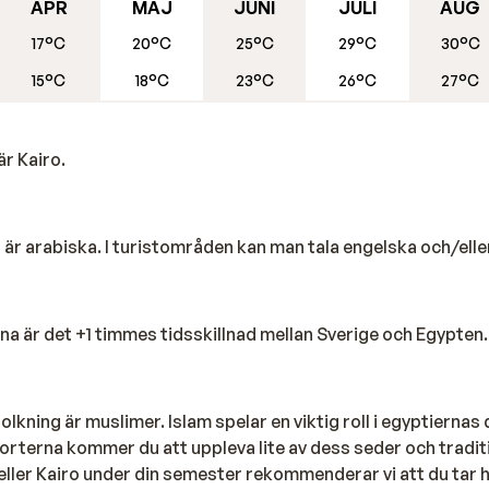
avet och uppleva undervattensvärlden. Den kristallklara lagun
APR
MAJ
JUNI
JULI
AUG
nen i världen. Här kan du inte bara hitta ett vackert korallrev
17°C
20°C
25°C
29°C
30°C
 se till att du tar med dig dykglasögonen!
15°C
18°C
23°C
26°C
27°C
r Kairo.
amnstaden är också omgiven av en öken och är definitivt värd 
 du vill uppleva den äkta 1001 natt-känslan kan du boka en 
u definitivt inte missa på din semester i Port Ghalib!
t är arabiska. I turistområden kan man tala engelska och/elle
höva åka till sjukhuset i Marsa Alam eller Hurghada för att
a är det +1 timmes tidsskillnad mellan Sverige och Egypten.
indre behandlingar som till exempel maginfluensa. Bra att v
rsöker alltid tänka med dig. Om du är osäker rekommenderar 
ning är muslimer. Islam spelar en viktig roll i egyptiernas d
 orterna kommer du att uppleva lite av dess seder och tradi
 eller Kairo under din semester rekommenderar vi att du tar h