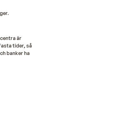
ger.
tcentra är
fasta tider, så
och banker ha