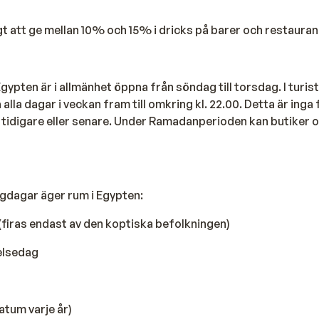
igt att ge mellan 10% och 15% i dricks på barer och restauran
Egypten är i allmänhet öppna från söndag till torsdag. I turis
lla dagar i veckan fram till omkring kl. 22.00. Detta är inga 
 tidigare eller senare. Under Ramadanperioden kan butiker 
lgdagar äger rum i Egypten:
l (firas endast av den koptiska befolkningen)
ielsedag
atum varje år)