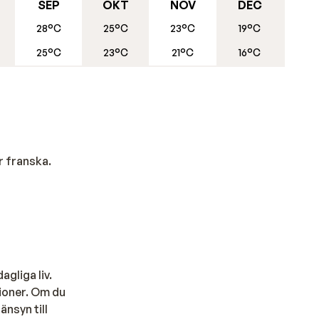
en som
SEP
OKT
NOV
DEC
, utan
28°C
25°C
23°C
19°C
25°C
23°C
21°C
16°C
ett
tur
r franska.
eta är
vi att
agliga liv.
tioner. Om du
änsyn till