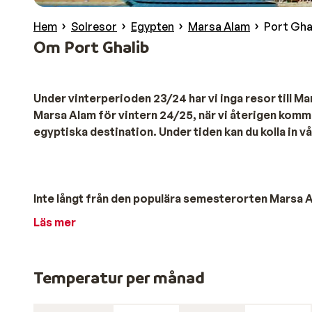
Hem
Solresor
Egypten
Marsa Alam
Port Gha
Om Port Ghalib
Under vinterperioden 23/24 har vi inga resor till M
Marsa Alam för vintern 24/25, när vi återigen komme
egyptiska destination. Under tiden kan du kolla in v
Inte långt från den populära semesterorten Marsa 
Denna lilla hamnstad har blivit väldigt lyxigt under 
Läs mer
enorma ljuskronorna. Du hittar palmer och botaniska 
dragplåster.
Temperatur per månad
Snorkling