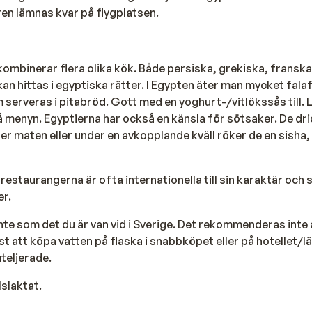
en lämnas kvar på flygplatsen.
ombinerar flera olika kök. Både persiska, grekiska, franska
kan hittas i egyptiska rätter. I Egypten äter man mycket falaf
 serveras i pitabröd. Gott med en yoghurt-/vitlökssås till. 
 menyn. Egyptierna har också en känsla för sötsaker. De dri
ter maten eller under en avkopplande kväll röker de en sisha,
restaurangerna är ofta internationella till sin karaktär och 
r.
inte som det du är van vid i Sverige. Det rekommenderas inte 
st att köpa vatten på flaska i snabbköpet eller på hotellet/
uteljerade.
lslaktat.