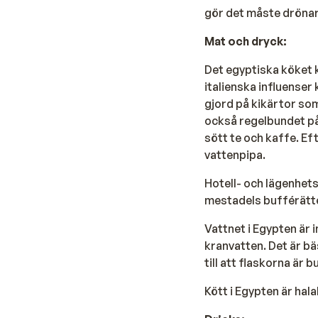
gör det måste drönar
Mat och dryck:
Det egyptiska köket k
italienska influenser 
gjord på kikärtor som
också regelbundet på
sött te och kaffe. Ef
vattenpipa.
Hotell- och lägenhets
mestadels bufférätte
Vattnet i Egypten är 
kranvatten. Det är bä
till att flaskorna är b
Kött i Egypten är hala