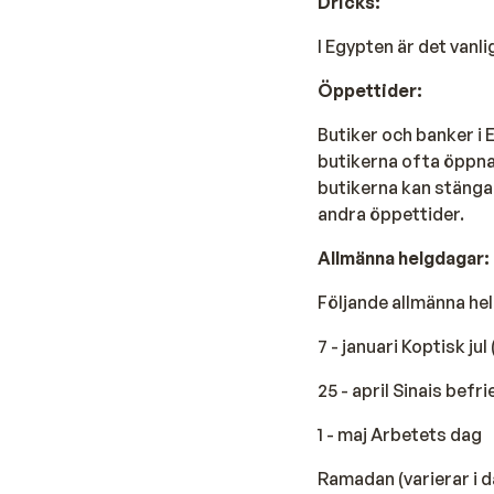
Dricks:
I Egypten är det vanl
Öppettider:
Butiker och banker i 
butikerna ofta öppna a
butikerna kan stänga
andra öppettider.
Allmänna helgdagar:
Följande allmänna he
7 - januari Koptisk ju
25 - april Sinais befr
1 - maj Arbetets dag
Ramadan (varierar i d