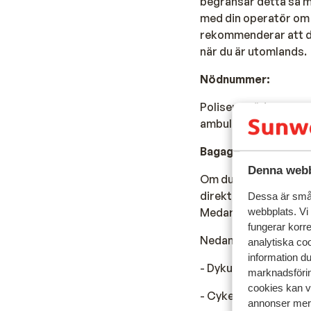
begränsar detta så m
med din operatör om d
rekommenderar att du 
när du är utomlands.
Nödnummer:
Polisens nödnummer i
ambulans ringer du 12
Bagage:
Denna webb
Om du tar med annat 
direkt kommer du att
Dessa är små 
Medarbetaren kommer
webbplats. Vi
fungerar korr
Nedan finns en liten 
analytiska coo
information d
- Dykutrustning
marknadsförin
cookies kan vi
- Cykel
annonser mer 