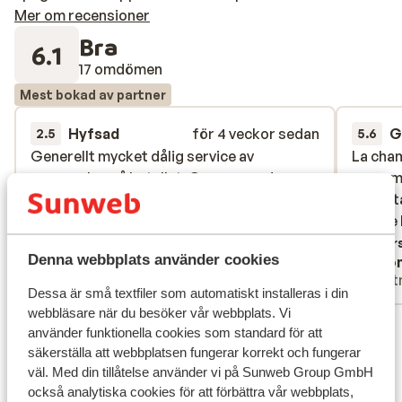
Mer om recensioner
Bra
6.1
17 omdömen
Mest bokad av partner
Hyfsad
för 4 veckor sedan
G
2.5
5.6
Generellt mycket dålig service av
Generellt mycket dålig service av
La cham
La cham
personalen på hotellet. Oengagerad
personalen på hotellet. Oengagerad
ressemb
ressemb
personal, framförallt badvakt och
personal, framförallt badvakt och
un rest
un rest
animation team. Dålig variation och
animation team. Dålig variation och
Le pire
Le pire
smaklös mat.
smaklös mat.
Övers
Denna webbplats använder cookies
Jens Heimdahl
Ano
Familj
Part
Dessa är små textfiler som automatiskt installeras i din
webbläsare när du besöker vår webbplats. Vi
Visa alla 17 omdömen
använder funktionella cookies som standard för att
Läge
säkerställa att webbplatsen fungerar korrekt och fungerar
väl. Med din tillåtelse använder vi på Sunweb Group GmbH
också analytiska cookies för att förbättra vår webbplats,