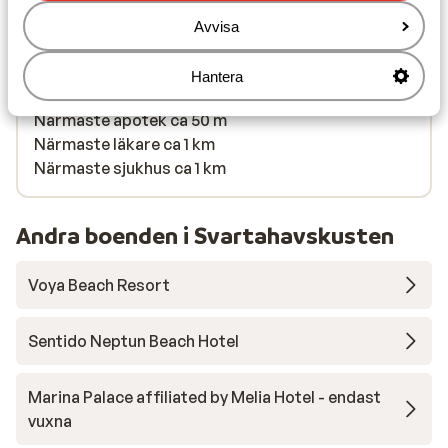
St. Vlas
Avstånd till uttagsautomat ca 200 m
Avvisa
Närmaste butiker ca 50 m
Närmaste kiosk ca 50 m
Hantera
Närmaste restaurang ca 50 m
Närmaste apotek ca 50 m
Närmaste läkare ca 1 km
Närmaste sjukhus ca 1 km
Andra boenden i Svartahavskusten
Voya Beach Resort
Sentido Neptun Beach Hotel
Marina Palace affiliated by Melia Hotel - endast
vuxna