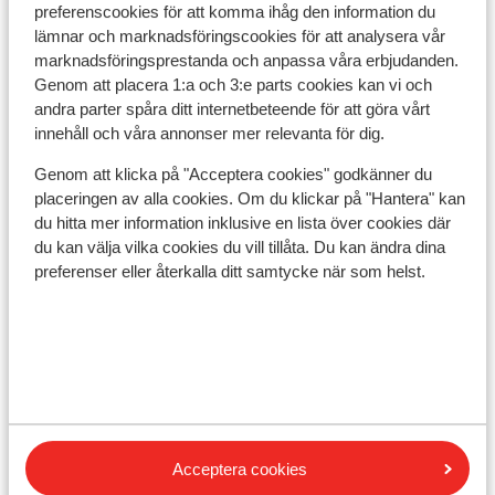
preferenscookies för att komma ihåg den information du
lämnar och marknadsföringscookies för att analysera vår
marknadsföringsprestanda och anpassa våra erbjudanden.
Visa på karta
Genom att placera 1:a och 3:e parts cookies kan vi och
andra parter spåra ditt internetbeteende för att göra vårt
innehåll och våra annonser mer relevanta för dig.
Genom att klicka på "Acceptera cookies" godkänner du
placeringen av alla cookies. Om du klickar på "Hantera" kan
I området
du hitta mer information inklusive en lista över cookies där
Separerad från stranden av boulevarden
du kan välja vilka cookies du vill tillåta. Du kan ändra dina
Vid stranden (sandstrand, utemöbler
preferenser eller återkalla ditt samtycke när som helst.
(kostnadsfritt): parasoll, solstolar)
I centrum
Avstånd till The Strip ca 360 m
Avstånd till flygplats Airport Bourgas(BOJ) är ca
30 km
Avstånd till tågstation Train Station Bourgas är ca
35 km
Avstånd till busshållplats ca 500 m: till Nessebar &
Acceptera cookies