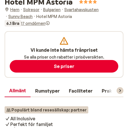
Hotel MPM Astoria
Hem
Solresor
Bulgarien
Svartahavskusten
Sunny Beach
Hotel MPM Astoria
6.1 Bra
17 omdömen
Vi kunde inte hämta frånpriset
Se alla priser och rabatter i prisöversikten.
Se priser
Allmänt
Rumstyper
Faciliteter
Praktisk in
Populärt bland resesällskap: partner
All Inclusive
Perfekt för familjet