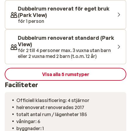
MPM Hotel Astoria har ett utmärkt läge nära Sunny
Dubbelrum renoverat för eget bruk
Beachs boulevard, vilket ger dig enkel tillgång till
(Park View)
många lokala faciliteter och aktiviteter. Du kan
för 1 person
utforska den gamla stadskärnan i Nessebar eller delta i
vattensporter och andra nöjen i närheten. Det här är
Dubbelrum renoverat standard (Park
platsen där du kan skapa minnen med din familj och
View)
njuta av det underbara vädret.
för 2 till 4 personer max. 3 vuxna utan barn
eller 2 vuxna med 2 barn (t.o.m. 12 år)
Visa alla 5 rumstyper
Faciliteter
Officiell klassificering: 4 stjärnor
helrenoverat renoverades 2017
totalt antal rum / lägenheter 185
våningar: 6
byggnader: 1