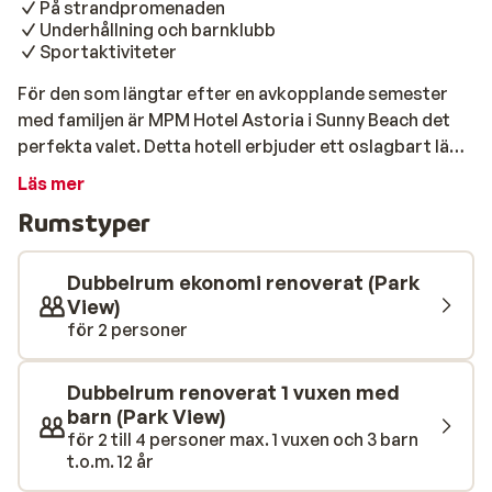
På strandpromenaden
Underhållning och barnklubb
Sportaktiviteter
För den som längtar efter en avkopplande semester
med familjen är MPM Hotel Astoria i Sunny Beach det
perfekta valet. Detta hotell erbjuder ett oslagbart läge
vid Sunny Beachs strandpromenad. Här bor du i
Läs mer
nyrenoverade rum med bekväma möbler, gratis Wi-Fi,
Rumstyper
kylskåp och balkong eller terrass med sittgrupp.
Hotellet erbjuder en härlig pool med separat barnpool
och ligger direkt vid stranden, vilket ger dig oändliga
Dubbelrum ekonomi renoverat (Park
möjligheter att varva pooldopp och stranddagar.
View)
för 2 personer
Gratis solstolar och parasoller finns tillgängliga på
hotellets privata strandområde där du även kan svalka
dig med en drink från pool- och strandbaren. För de
Dubbelrum renoverat 1 vuxen med
aktiva finns aktiviteter som beachvolleyboll och
barn (Park View)
aquagym. Här bor du med All inclusive. Måltider
för 2 till 4 personer max. 1 vuxen och 3 barn
t.o.m. 12 år
serveras i bufférestaurangen. Lobbybar samt
pool/snackbar finns för förfriskningar och snacks.