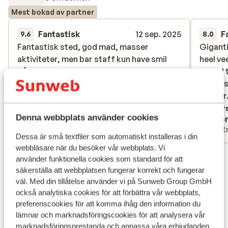
Mest bokad av partner
Fantastisk
12 sep. 2025
F
9.6
8.0
Fantastisk sted, god mad, masser
Fantastisk sted, god mad, masser
Giganti
Giganti
aktiviteter, men bar staff kun have smil
aktiviteter, men bar staff kun have smil
heel ve
heel ve
på..
på..
vooral 
vooral 
is niet 
is niet 
Översätt till svenska
cultuur
cultuur
Övers
Denna webbplats använder cookies
Heidi Nielsen
Ano
Partner
Part
Dessa är små textfiler som automatiskt installeras i din
webbläsare när du besöker vår webbplats. Vi
Visa alla 8 omdömen
använder funktionella cookies som standard för att
Läge
säkerställa att webbplatsen fungerar korrekt och fungerar
väl. Med din tillåtelse använder vi på Sunweb Group GmbH
också analytiska cookies för att förbättra vår webbplats,
preferenscookies för att komma ihåg den information du
lämnar och marknadsföringscookies för att analysera vår
marknadsföringsprestanda och anpassa våra erbjudanden.