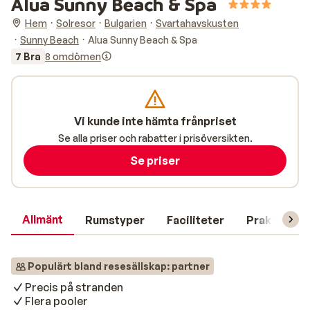
Alua Sunny Beach & Spa
Hem
Solresor
Bulgarien
Svartahavskusten
Sunny Beach
Alua Sunny Beach & Spa
7 Bra
8 omdömen
Vi kunde inte hämta frånpriset
Se alla priser och rabatter i prisöversikten.
Se priser
Allmänt
Rumstyper
Faciliteter
Praktisk in
Populärt bland resesällskap: partner
Precis på stranden
Flera pooler