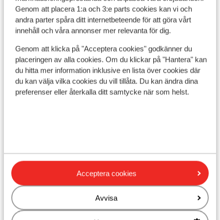
Visa på karta
Genom att placera 1:a och 3:e parts cookies kan vi och
andra parter spåra ditt internetbeteende för att göra vårt
innehåll och våra annonser mer relevanta för dig.
Genom att klicka på "Acceptera cookies" godkänner du
placeringen av alla cookies. Om du klickar på "Hantera" kan
I området
du hitta mer information inklusive en lista över cookies där
Vid stranden (sandstrand, solstolar
du kan välja vilka cookies du vill tillåta. Du kan ändra dina
(kostnadsfritt) , parasoll (kostnadsfritt) )
preferenser eller återkalla ditt samtycke när som helst.
I utkanten av centrum
Avstånd till centrum: ca 3 km
Avstånd till gamla stadskärnan nessebar old
town(unesco) är ca 8 km
Avstånd till flygplats ca 30 km
Avstånd till hamnen ca 4 km
Avstånd till busshållplats ca 400 m: till Sveti Vlas &
Acceptera cookies
Sunny Beach
Avstånd till uttagsautomat ca 1 km
Avvisa
Närmaste butiker ca 800 m
Närmaste kiosk ca 1 km