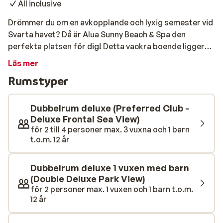
All inclusive
Drömmer du om en avkopplande och lyxig semester vid
Svarta havet? Då är Alua Sunny Beach & Spa den
perfekta platsen för dig! Detta vackra boende ligger
precis vid stranden i Sunny Beach och har massor av
Läs mer
restauranger, barer och butiker. Anläggningens rum
Rumstyper
och sviter är rymliga och bekvämt inredda. Alla rum har
balkong eller terrass med utsikt över havet eller
trädgården. Dreams Sunny Beach Resort & Spas all-
Dubbelrum deluxe (Preferred Club -
inclusive-koncept garanterar att du inte behöver oroa
Deluxe Frontal Sea View)
för 2 till 4 personer max. 3 vuxna och 1 barn
dig för någonting. Du kan njuta av obegränsat med mat,
t.o.m. 12 år
dryck och underhållning. Oavsett om du är ute efter en
avkopplande strandsemester, en aktiv semester eller
en familjesemester kan Alua Sunny Beach & Spa erbjuda
Dubbelrum deluxe 1 vuxen med barn
allt detta.
(Double Deluxe Park View)
för 2 personer max. 1 vuxen och 1 barn t.o.m.
12 år