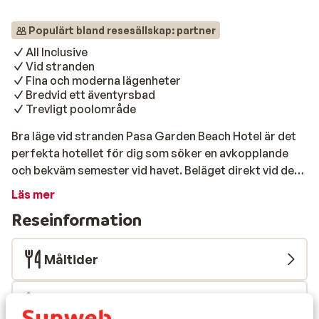
Populärt bland resesällskap: partner
All Inclusive
Vid stranden
Fina och moderna lägenheter
Bredvid ett äventyrsbad
Trevligt poolområde
Bra läge vid stranden Pasa Garden Beach Hotel är det
perfekta hotellet för dig som söker en avkopplande
och bekväm semester vid havet. Beläget direkt vid den
glittrande kusten i Marmaris, erbjuder hotellet en
Läs mer
fantastisk kombination av modern komfort,
Reseinformation
natursköna vyer och tillgänglighet till stadens
attraktioner. Strand & pool Hotellet ligger precis vid
den fina sandstranden för sköna stranddagar. Här kan
Måltider
du koppla av på en solsäng under ett parasoll och varva
med salta havsbad. Föredrar du poolen har du ett
Flygresan
trevligt poolområde på hotellet som bjuder in till fina