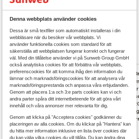
dagar vid poolen. Här finns även en barnpool för de
Vad våra gäster tycker
små. Mat & dryck Här bor du med all inclusive som
erbjuder en bra variation för sina gäster. Hotellets
Det här är 100 % äkta kundrecensioner som verkligen
Denna webbplats använder cookies
restaurang serverar läckra rätter från både det
speglar deras upplevelser av vår produkt.
Dessa är små textfiler som automatiskt installeras i din
turkiska och internationella köket. Här börjar du dagen
Mer om recensioner
webbläsare när du besöker vår webbplats. Vi
med en generös frukostbuffé innan du packar din
Fantastisk
8
använder funktionella cookies som standard för att
strandväska. Omgivningarna Fantastiska Marmaris
47 omdömen
säkerställa att webbplatsen fungerar korrekt och fungerar
erbjuder en lång och härlig strandpromenad som är
väl. Med din tillåtelse använder vi på Sunweb Group GmbH
Mest bokad av partner
perfekt för både avkopplande kvällspromenader och
också analytiska cookies för att förbättra vår webbplats,
tidiga joggingturer. I gamla stan och hamnområdet
preferenscookies för att komma ihåg den information du
Fantastisk
för 4 veckor sedan
B
9.1
7.3
råder ett livligt myller av restauranger, barer, shopping
lämnar och marknadsföringscookies för att analysera vår
Godt værelse. Men meget lydt til de andre
Godt værelse. Men meget lydt til de andre
Altså m
Altså m
och folkliv.
marknadsföringsprestanda och anpassa våra erbjudanden.
værelser. Rejsen derned var ikke så god.
værelser. Rejsen derned var ikke så god.
det dår
det dår
Genom att placera 1:a och 3:e parts cookies kan vi och
Skulle over kbh. Lidt lang rejse. Så vi
Skulle over kbh. Lidt lang rejse. Så vi
værels
værels
andra parter spåra ditt internetbeteende för att göra vårt
omkom først kl 01:00. Der står i
omkom først kl 01:00. Der står i
også 20
også 20
innehåll och våra annonser mer relevanta för dig.
rejsedokumentet at ankommer til
rejsedokumentet at ankommer til
skal ki
skal ki
Genom att klicka på "Acceptera cookies" godkänner du
aftenmad. Så man har har misset en hel
aftenmad. Så man har har misset en hel
Övers
placeringen av alla cookies. Om du klickar på "Hantera" kan
aften.
aften.
du hitta mer information inklusive en lista över cookies där
Översätt till svenska
du kan välja vilka cookies du vill tillåta. Du kan ändra dina