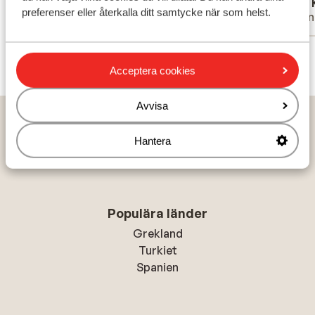
Rene
Jes 
preferenser eller återkalla ditt samtycke när som helst.
Partner
Vänn
Visa alla 47 omdömen
Acceptera cookies
Avvisa
Hem
Solresor
Turkiet
Marmariskusten
Marmaris
Pasa Garden Beach Hotel
Hantera
Populära länder
Grekland
Turkiet
Spanien