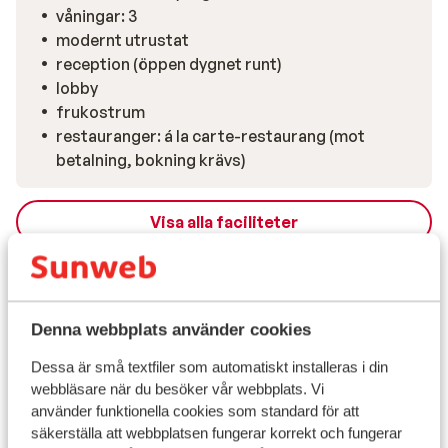
våningar: 3
modernt utrustat
reception (öppen dygnet runt)
lobby
frukostrum
restauranger: á la carte-restaurang (mot
betalning, bokning krävs)
Visa alla faciliteter
Reseinformation
Observera
Denna webbplats använder cookies
Dessa är små textfiler som automatiskt installeras i din
Måltider
webbläsare när du besöker vår webbplats. Vi
använder funktionella cookies som standard för att
Flygresan
säkerställa att webbplatsen fungerar korrekt och fungerar