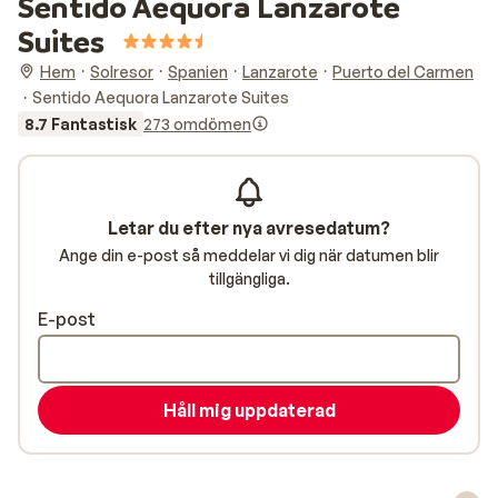
Sentido Aequora Lanzarote
Suites
Hem
Solresor
Spanien
Lanzarote
Puerto del Carmen
Sentido Aequora Lanzarote Suites
8.7 Fantastisk
273 omdömen
Letar du efter nya avresedatum?
Ange din e-post så meddelar vi dig när datumen blir
tillgängliga.
E-post
Håll mig uppdaterad