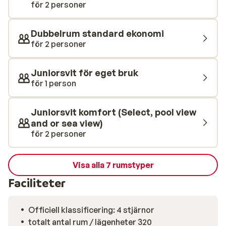
för 2 personer
vattenlekplatsen medan du njuter av en uppfriskande
drink.
Dubbelrum standard ekonomi
för 2 personer
Juniorsvit för eget bruk
för 1 person
Juniorsvit komfort (Select, pool view
and or sea view)
för 2 personer
Visa alla 7 rumstyper
Faciliteter
Officiell klassificering: 4 stjärnor
totalt antal rum / lägenheter 320