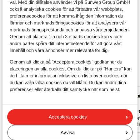
väl. Med din tillåtelse använder vi på Sunweb Group GmbH
också analytiska cookies för att förbättra vår webbplats,
Hållbarhetscertifierad
preferenscookies för att komma ihåg den information du
lämnar och marknadsföringscookies för att analysera vår
Vad våra gäster tycker
marknadsföringsprestanda och anpassa våra erbjudanden.
Genom att placera 1:a och 3:e parts cookies kan vi och
Det här är 100 % äkta kundrecensioner som verkligen
andra parter spåra ditt internetbeteende för att göra vårt
speglar deras upplevelser av vår produkt.
innehåll och våra annonser mer relevanta för dig.
Mer om recensioner
Genom att klicka på "Acceptera cookies" godkänner du
Fantastisk
8.7
placeringen av alla cookies. Om du klickar på "Hantera" kan
273 omdömen
du hitta mer information inklusive en lista över cookies där
Mest bokad av partner
du kan välja vilka cookies du vill tillåta. Du kan ändra dina
preferenser eller återkalla ditt samtycke när som helst.
Fantastisk
för 2 veckor sedan
Fa
9.7
10
Prima hotel
Prima hotel
Non
Non
Översätt till svenska
Övers
Acceptera cookies
Anonym
Ano
Vänner
Part
Avvisa
Visa alla 273 omdömen