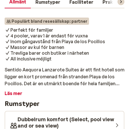
Allmänt
Rumstyper
Faciliteter
Praktisk in
Populärt bland resesällskap: partner
Perfekt för familjer
4 pooler, varav 1 är endast för vuxna
Inom gångavstånd från Playa de los Pocillos
Massor av kul för barnen
Trevliga barer och butiker i närheten
All inclusive möjligt
Sentido Aequora Lanzarote Suites är ett fint hotell som
ligger en kort promenad från stranden Playa de los
Pocillos. Det är en utmärkt boende för hela familjen
med roliga aktiviteter och sportalternativ.
Läs mer
Hotellrummen är rymliga, trevligt inredda och erbjuder
Rumstyper
dig därför mycket komfort. På morgonen kan du njuta
av en utsökt frukost och på kvällen kan du välja mellan
flera restauranger för middag. Detta härliga hotell har
Dubbelrum komfort (Select, pool view
flera pooler. Här kan barnen plaska runt i
and or sea view)