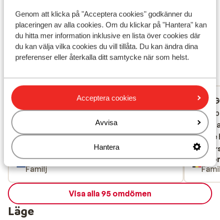
Det här är 100 % äkta kundrecensioner som verkligen
Genom att klicka på "Acceptera cookies" godkänner du
speglar deras upplevelser av vår produkt.
placeringen av alla cookies. Om du klickar på "Hantera" kan
Mer om recensioner
du hitta mer information inklusive en lista över cookies där
du kan välja vilka cookies du vill tillåta. Du kan ändra dina
Fantastisk
8.2
preferenser eller återkalla ditt samtycke när som helst.
95 omdömen
Mest bokad av partner
Acceptera cookies
Fantastisk
för 2 veckor sedan
G
8.9
5.0
Schoon, vriendelijk en behulozaam
Schoon, vriendelijk en behulozaam
Chambre
Chambre
Avvisa
personeel, perfecte locatie.
personeel, perfecte locatie.
de cana
de cana
pas de 
pas de 
Översätt till svenska
Hantera
Övers
Anonym
Ano
Familj
Famil
Visa alla 95 omdömen
Läge