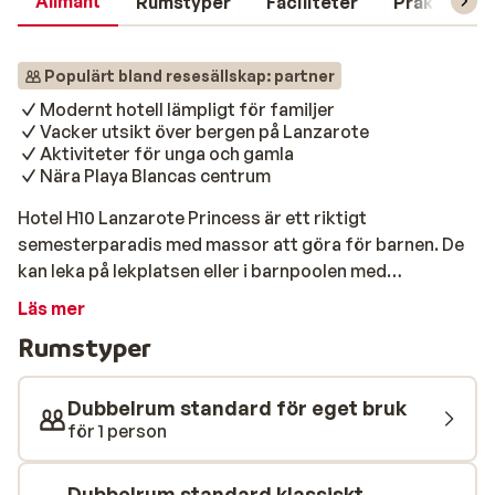
Allmänt
Rumstyper
Faciliteter
Praktisk in
Populärt bland resesällskap: partner
Modernt hotell lämpligt för familjer
Vacker utsikt över bergen på Lanzarote
Aktiviteter för unga och gamla
Nära Playa Blancas centrum
Hotel H10 Lanzarote Princess är ett riktigt
semesterparadis med massor att göra för barnen. De
kan leka på lekplatsen eller i barnpoolen med
piratskepp och en rolig vattenrutschbana. Barnklubben
Läs mer
anordnar aktiviteter hela dagen, och på kvällarna
Rumstyper
väntar barnens eget disco. Reser du med äldre barn
finns även en tonårsklubb med ett brett utbud av
aktiviteter. Stranden ligger precis runt hörnet, så
Dubbelrum standard för eget bruk
havsbad och snorkling är aldrig långt borta. Hotellet
för 1 person
har både inomhus- och utomhuspool, vilket gör att du
alltid kan ta ett dopp – även om solen går i moln. I
Dubbelrum standard klassiskt