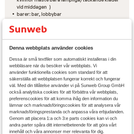
vid middagen )
barer: bar, lobbybar
wi-fi
wi-fi i allmänna utrymmen: (gratis)
wi-fi på rummet: (gratis)
Denna webbplats använder cookies
Visa alla faciliteter
Dessa är små textfiler som automatiskt installeras i din
Reseinformation
webbläsare när du besöker vår webbplats. Vi
använder funktionella cookies som standard för att
säkerställa att webbplatsen fungerar korrekt och fungerar
Måltider
väl. Med din tillåtelse använder vi på Sunweb Group GmbH
också analytiska cookies för att förbättra vår webbplats,
preferenscookies för att komma ihåg den information du
Flygresan
lämnar och marknadsföringscookies för att analysera vår
marknadsföringsprestanda och anpassa våra erbjudanden.
Hållbarhetscertifierad
Genom att placera 1:a och 3:e parts cookies kan vi och
andra parter spåra ditt internetbeteende för att göra vårt
Vad våra gäster tycker
innehåll och våra annonser mer relevanta för dig.