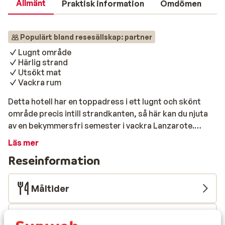
Allmänt
Praktisk information
Omdömen
Populärt bland resesällskap: partner
Lugnt område
Härlig strand
Utsökt mat
Vackra rum
Detta hotell har en toppadress i ett lugnt och skönt
område precis intill strandkanten, så här kan du njuta
av en bekymmersfri semester i vackra Lanzarote.
Rummen är inredda med omsorg och har en
Läs mer
avslappnande atmosfär med egen balkong. I
Reseinformation
restaurangen kan du både avnjuta lokala och
internationella rätter. Du kommer att bo i den delen av
hotellet som heter Royal Level, vilket ger dig både
Måltider
tillgång till faciliteterna på Lanzarote Playa samt de lite
mer lyxiga faciliteterna som infinitypoolen,
Flygresan
relaxområdet och den exklusiva poolbaren med buffé.