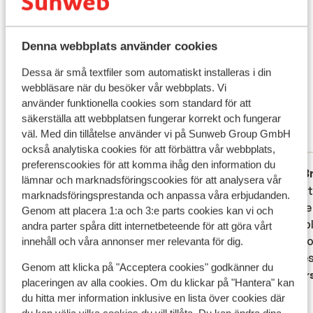
Vad våra gäster tycker
Denna webbplats använder cookies
Det här är 100 % äkta kundrecensioner som verkligen
speglar deras upplevelser av vår produkt.
Dessa är små textfiler som automatiskt installeras i din
Mer om recensioner
webbläsare när du besöker vår webbplats. Vi
Fantastisk
använder funktionella cookies som standard för att
8.3
säkerställa att webbplatsen fungerar korrekt och fungerar
33 omdömen
väl. Med din tillåtelse använder vi på Sunweb Group GmbH
Mest bokad av partner
också analytiska cookies för att förbättra vår webbplats,
preferenscookies för att komma ihåg den information du
Fantastisk
för 2 veckor sedan
B
10
6.9
lämnar och marknadsföringscookies för att analysera vår
Partie Royal: Bel Hôtel propre, avec un
Partie Royal: Bel Hôtel propre, avec un
Nourrit
Nourrit
marknadsföringsprestanda och anpassa våra erbjudanden.
restaurant et des bars réservé ou le
restaurant et des bars réservé ou le
piscine
piscine
Genom att placera 1:a och 3:e parts cookies kan vi och
service était vrt au top. Personnel très
service était vrt au top. Personnel très
wc publ
wc publ
andra parter spåra ditt internetbeteende för att göra vårt
souriant, qui parle francais et anglais.
souriant, qui parle francais et anglais.
foncti
foncti
innehåll och våra annonser mer relevanta för dig.
Chambre nettoyée tous les jours. Repas en
Chambre nettoyée tous les jours. Repas en
essuie
essuie
Genom att klicka på "Acceptera cookies" godkänner du
all in frais et différent tous les
all in frais et différent tous les
Övers
placeringen av alla cookies. Om du klickar på "Hantera" kan
jours/semaine. Spectacle (musicien,
jours/semaine. Spec...
mer
du hitta mer information inklusive en lista över cookies där
acrobate, ...) au bord de la piscine a
Översätt till svenska