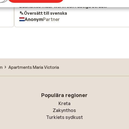
bushaltes maar wel in een rustige straat.
bushaltes maar wel in een rustige straat.
Översätt till svenska
Anonym
Partner
rm
Apartments Maria Victoria
Populära regioner
Kreta
Zakynthos
Turkiets sydkust