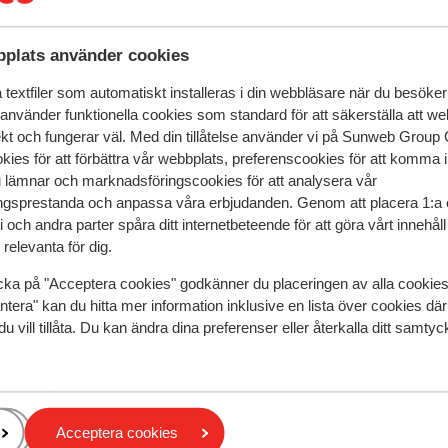
n över Benidorm. Strand & pool
så härifrån kan du tillbringa många
en ligger endast 700 meter från Maria
plats använder cookies
tenbrynet, koppla av och njuta av en fin
textfiler som automatiskt installeras i din webbläsare när du besöker
ga måltider, du har goda möjligheter att
 använder funktionella cookies som standard för att säkerställa att w
na Parallellt med stränderna Levante och
ekt och fungerar väl. Med din tillåtelse använder vi på Sunweb Gro
ad med ett stort utbud av restauranger,
kies för att förbättra vår webbplats, preferenscookies för att komma 
ller middag medans du ser ut över havet.
u lämnar och marknadsföringscookies för att analysera vår
m är området Callejón de las tapas, som
gsprestanda och anpassa våra erbjudanden. Genom att placera 1:a 
 av spanska barer och goda tapas. Du hittar
 och andra parter spåra ditt internetbeteende för att göra vårt innehål
omingo.
relevanta för dig.
speglar deras upplevelser av vår produkt.
Mer om recensio
cka på "Acceptera cookies" godkänner du placeringen av alla cookie
ntera" kan du hitta mer information inklusive en lista över cookies där
du vill tillåta. Du kan ändra dina preferenser eller återkalla ditt samt
Mest bokad av p
 2026
Fantastisk
11 juni
9.6
htig
htig
Mooi schoon appartement. Basic maar alle belangr
Mooi schoon appartement. Basic maar alle belangr
voor
voor
dingen zijn aanwezig. De ligging is voor ons ideaal: 
dingen zijn aanwezig. De ligging is voor ons ideaal: 
Acceptera cookies
loopafstand van strand, winkels, restaurants en
loopafstand van strand, winkels, restaurants en