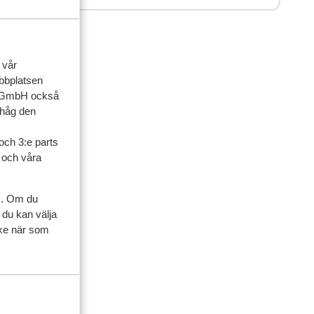
 vår
ebbplatsen
up GmbH också
ihåg den
och 3:e parts
l och våra
ner
s. Om du
 du kan välja
ycke när som
artner
 2026
ijke
ijke
op
op