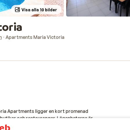
Visa alla 10 bilder
toria
m
Apartments Maria Victoria
ria Apartments ligger en kort promenad
 butiker och restauranger. Lägenheterna är
genheterna har antingen en balkong eller