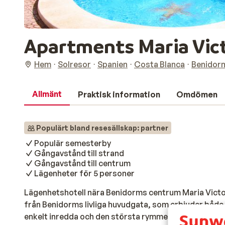
Apartments Maria Vic
Hem
Solresor
Spanien
Costa Blanca
Benidor
Allmänt
Praktisk information
Omdömen
Populärt bland resesällskap: partner
Populär semesterby
Gångavstånd till strand
Gångavstånd till centrum
Lägenheter för 5 personer
Lägenhetshotell nära Benidorms centrum Maria Victo
från Benidorms livliga huvudgata, som erbjuder både
enkelt inredda och den största rymmer 5 personer. Lä