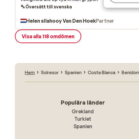
Översätt till svenska
Helen silahooy Van Den Hoek
Partner
Visa alla 118 omdömen
Hem
Solresor
Spanien
Costa Blanca
Benido
Populära länder
Grekland
Turkiet
Spanien