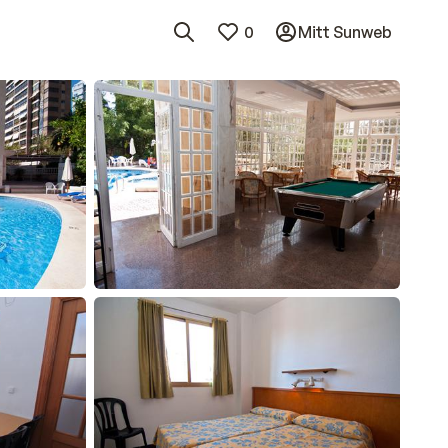
0
Mitt Sunweb