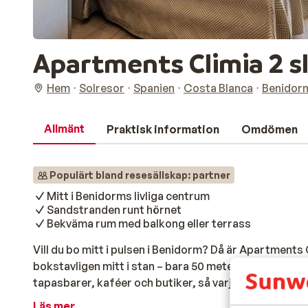
Apartments Climia 2 s
Hem
Solresor
Spanien
Costa Blanca
Benidor
Allmänt
Praktisk information
Omdömen
Populärt bland resesällskap: partner
Mitt i Benidorms livliga centrum
Sandstranden runt hörnet
Bekväma rum med balkong eller terrass
Vill du bo mitt i pulsen i Benidorm? Då är Apartments 
bokstavligen mitt i stan – bara 50 meter från Levante
tapasbarer, kaféer och butiker, så varje dag bjuder 
och välutrustade, med balkong eller terrass där du ka
Läs mer