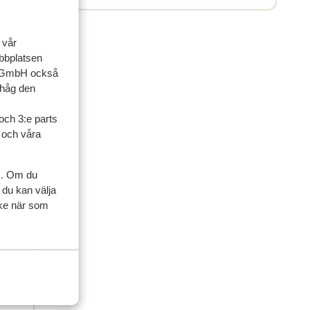
 vår
ebbplatsen
up GmbH också
ihåg den
och 3:e parts
l och våra
s. Om du
 du kan välja
ycke när som
ner
 2026