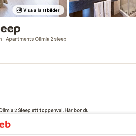
Visa alla 11 bilder
leep
m
Apartments Climia 2 sleep
Climia 2 Sleep ett toppenval. Här bor du
-stranden. Runt hörnet hittar du
på nya intryck. Lägenheterna är bekväma
n koppla av efter en dag på stranden eller