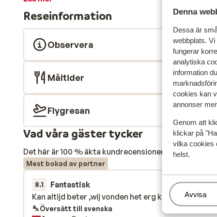
ute i staden. Som en extra bonus: bor du här mellan okt
Denna webb
Reseinformation
faciliteterna på Hotel Climia Benidorm Plaza, cirka 30
strandlivet med pool, gym och bar. Ett härligt boende
Dessa är små 
och avkoppling – helt utan krångel.
webbplats. Vi
Observera
fungerar korr
analytiska coo
information d
Måltider
marknadsförin
cookies kan vi
annonser mer 
Flygresan
Genom att kli
Vad våra gäster tycker
klickar på "Ha
vilka cookies 
Det här är 100 % äkta kundrecensioner som verkligen 
helst.
Mest bokad av partner
Fantastisk
för 2 veckor s
8.1
Hantera
Avvisa
Kan altijd beter ,wij vonden het erg klein
Kan altijd beter ,wij vonden het erg klein
Översätt till svenska