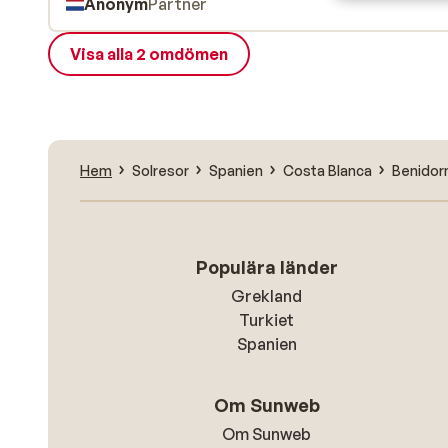
Anonym
Partner
Visa alla 2 omdömen
Hem
Solresor
Spanien
Costa Blanca
Benido
Populära länder
Grekland
Turkiet
Spanien
Om Sunweb
Om Sunweb