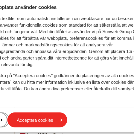
ober och maj får du tillgång till
plats använder cookies
0 meter bort. Perfekt när du vill varva
 för dig som vill kombinera strand, stad
textfiler som automatiskt installeras i din webbläsare när du besöker
 använder funktionella cookies som standard för att säkerställa att w
ekt och fungerar väl. Med din tillåtelse använder vi på Sunweb Gro
kies för att förbättra vår webbplats, preferenscookies för att komma 
u lämnar och marknadsföringscookies för att analysera vår
gsprestanda och anpassa våra erbjudanden. Genom att placera 1:a 
 och andra parter spåra ditt internetbeteende för att göra vårt innehål
relevanta för dig.
cka på "Acceptera cookies" godkänner du placeringen av alla cookie
ntera" kan du hitta mer information inklusive en lista över cookies där
du vill tillåta. Du kan ändra dina preferenser eller återkalla ditt samt
speglar deras upplevelser av vår produkt.
Mer om recensio
edan
Bra
3 apr.
7.1
Acceptera cookies
Prima appartement
Prima appartement
Översätt till svenska