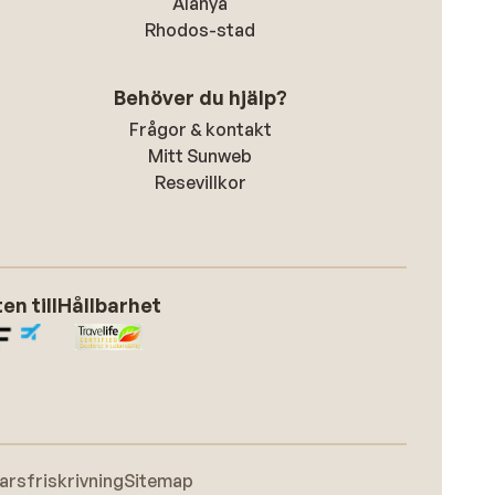
Alanya
Rhodos-stad
Behöver du hjälp?
Frågor & kontakt
Mitt Sunweb
Resevillkor
n till
Hållbarhet
arsfriskrivning
Sitemap