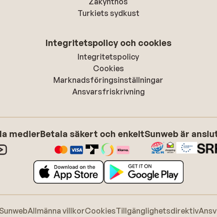
Zakynthos
Turkiets sydkust
Integritetspolicy och cookies
Integritetspolicy
Cookies
Marknadsföringsinställningar
Ansvarsfriskrivning
ala medier
Betala säkert och enkelt
Sunweb är anslute
 Sunweb
Allmänna villkor
Cookies
Tillgänglighetsdirektiv
Ansv