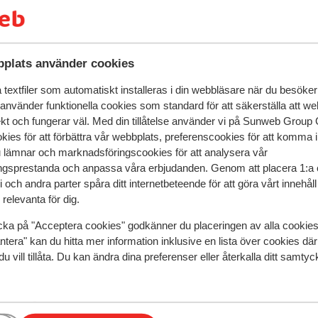
plats till hotellet i Lissabon Ankomst till
 första hotell. Du övernattar på Hotel Roma
ascais, Sintra och Fátima (ca 215 km) Efter
tt kasino, sina vackra sandstränder och den
plats använder cookies
från kör du till den charmiga fiskebyn
den här staden som är upptagen på UNESCO:s
textfiler som automatiskt installeras i din webbläsare när du besöker
 använder funktionella cookies som standard för att säkerställa att w
a och beundra vackra antika skatter. I slutet
ekt och fungerar väl. Med din tillåtelse använder vi på Sunweb Gro
ima. Du övernattar på hotell São Jose eller
kies för att förbättra vår webbplats, preferenscookies för att komma 
da, Bussaco och Porto (ca 245 km) Idag,
u lämnar och marknadsföringscookies för att analysera vår
a det gotiska klostret från 1300-talet och
gsprestanda och anpassa våra erbjudanden. Genom att placera 1:a 
a "Leitão a Bairrada", gris som steks på
 och andra parter spåra ditt internetbeteende för att göra vårt innehål
h kör du vidare till Bussaco-skogen, där det
relevanta för dig.
utar dagen i Porto, där du tillbringar
 Dag 4: Porto Idag har du hela dagen på
cka på "Acceptera cookies" godkänner du placeringen av alla cookie
speglar deras upplevelser av vår produkt.
Mer om recensio
ntera" kan du hitta mer information inklusive en lista över cookies där
o är Portugals näst största stad och känd
du vill tillåta. Du kan ändra dina preferenser eller återkalla ditt samt
ntro Hotel eller ett likvärdigt hotell. Dag 5:
rukost kör du till Aveiro, Portugals
Mest bokad av p
 Portugal. Du kommer att njuta av de
 du är här ska du smaka på den lokala söta
 2025
Fantastisk
1 mars
8.1