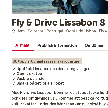
Fly & Drive Lissabon 8 
Hem
Solresor
Portugal
Costa de Lisboa
Fly 
Allmänt
Praktisk information
Omdömen
Populärt bland resesällskap: partner
Upptäck Lissabon och dess omgivningar
Gamla skatter
Vackra stränder
Smaka på det lokala köket
Med Fly-drive Lissabon kommer du att upptäcka höjd
och dess omgivningar. Du kommer att besöka Portugal
kulturskatter. Under den här resan kan du också bli 