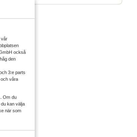
 vår
ebbplatsen
up GmbH också
ihåg den
och 3:e parts
l och våra
s. Om du
ner
 du kan välja
ycke när som
artner
 2025