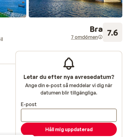
Bra
7.6
7 omdömen
il
Letar du efter nya avresedatum?
Ange din e-post så meddelar vi dig när
datumen blir tillgängliga.
E-post
Håll mig uppdaterad