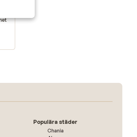
het
het
Populära städer
Chania